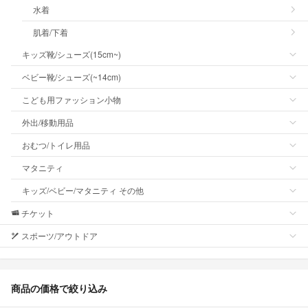
水着
肌着/下着
キッズ靴/シューズ(15cm~)
ベビー靴/シューズ(~14cm)
こども用ファッション小物
外出/移動用品
おむつ/トイレ用品
マタニティ
キッズ/ベビー/マタニティ その他
チケット
スポーツ/アウトドア
商品の価格で絞り込み