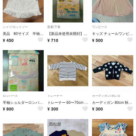
シャツ/カットソー
肌着/下着
ワンピース
美品 80サイズ 半袖トップス
【新品未使用未開封】西松屋 ランニング肌着 3枚セット
キッズ チュールワンピース 80cm 長袖 フリル 西松屋 重ね着風 リブ素材
¥
450
¥
710
¥
500
ロンパース
トレーナー
カーディガン/ボレロ
半袖ショルダーロンパース2枚組
トレーナー 60〜70cm ボーダー 冬服
カーディガン 80cm 秋服 冬服 ベビー服 綿100%
¥
800
¥
300
¥
300