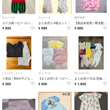
ロンパース
ロンパース
甚平/浴衣
スイカ柄 ベビー ロンパース 帽子 スタイ 3点セット 50-60cm
まとめ売り 4枚セット 80 半袖 ロンパ ース 夏服
【新品未使用／匿名配送】ベビー甚平 西松屋 日本製生地 花柄 サイズ80
¥
850
¥
999
¥
800
シャツ/カットソー
ロンパース
カバーオール
☆美品！80cm子ども服セット☆
【まとめ売り】ベビー服⭐︎3枚セット 夏 Tシャツ 半袖 ロンパース 80
まとめ売り10点 長袖カバーオール 50-70cm
¥
360
¥
500
¥
1,600