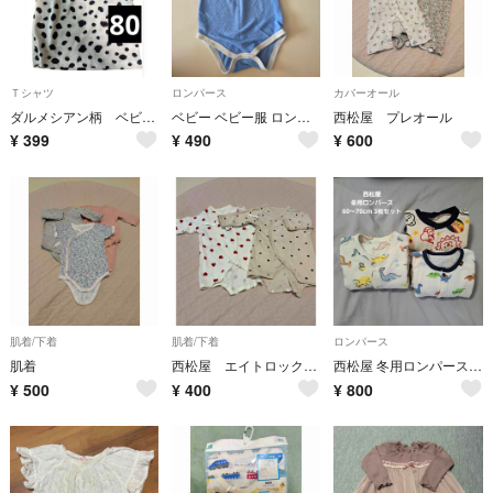
Ｔシャツ
ロンパース
カバーオール
ダルメシアン柄 ベビータンクトップ 80センチ
ベビー ベビー服 ロンパース カバーオール ノースリーブ メッシュ 水色 西松屋
西松屋 プレオール
¥
399
¥
490
¥
600
肌着/下着
肌着/下着
ロンパース
肌着
西松屋 エイトロックボタン式長袖カバーオール肌着 ハート柄
西松屋 冬用ロンパース 3枚セット 出産準備
¥
500
¥
400
¥
800