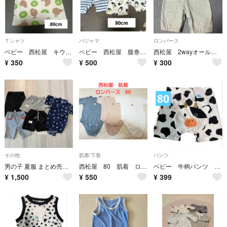
Ｔシャツ
パジャマ
ロンパース
ベビー 西松屋 キウイと鳥のプリント Tシャツ 80cm
ベビー 西松屋 腹巻き付き ハーフパンツ パジャマ 80cm 2枚セット
西松屋 2wayオール カバーオール
¥
350
¥
500
¥
300
その他
肌着/下着
パンツ
男の子 夏服 まとめ売り 5点セット ハーフパンツ 甚平 80cm
西松屋 80 肌着 ロンパース 3枚セット
ベビー 牛柄パンツ 半ズボン 80センチ 西松屋
¥
1,500
¥
550
¥
399