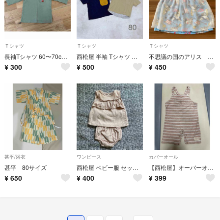
Ｔシャツ
Ｔシャツ
Ｔシャツ
長袖Tシャツ 60〜70cm 薄手 #綿100%
西松屋 半袖 Tシャツ セット まとめ売り
不思議の国のアリス 半袖Tシャツ（80）西松屋 ベビー服 レース付きTシャツ
¥
300
¥
500
¥
450
甚平/浴衣
ワンピース
カバーオール
甚平 80サイズ
西松屋 ベビー服 セットアップ 80cm
【西松屋】オーバーオール サロペット ロンパース ボーダー柄 80
¥
650
¥
400
¥
399