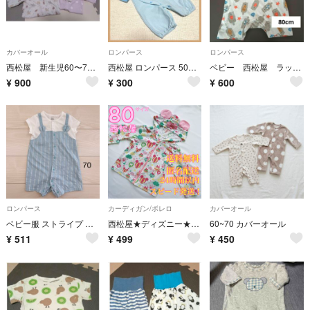
カバーオール
ロンパース
ロンパース
西松屋 新生児60〜70サイズ 年中素材コンビドレス 3枚セット
西松屋 ロンパース 50〜60 0ヶ月〜6ヶ月 ベビー服 ミッキー ディズニー
ベビー 西松屋 ラッコ柄 ロンパース 80cm
¥
900
¥
300
¥
600
ロンパース
カーディガン/ボレロ
カバーオール
ベビー服 ストライプ くま耳付き ロンパース 70cm
西松屋★ディズニー★ミニーマウス総柄耳リボン付きジッパーパーカー★アウター★80
60~70 カバーオール
¥
511
¥
499
¥
450