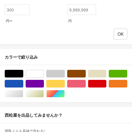
円〜
円
カラーで絞り込み
ブラック/黒色系
ホワイト/白色系
グレー/灰色系
ブラウン/茶色系
ベージュ系
グ
ブルー・ネイビー/青色系
パープル/紫色系
イエロー/黄色系
ピンク/桃色系
レッド/赤色系
オ
シルバー/銀色系
ゴールド/金色系
マルチカラー
西松屋を出品してみませんか？
買取よりも高値で売れる!