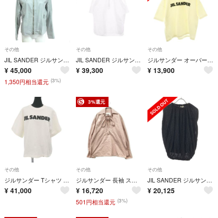
その他
その他
その他
JIL SANDER ジルサンダー シングルライダースジャケット サイズ:38 ラフシモンズ期/アーカイブ/レザー 羊革 グレー レディース / 243001005512
JIL SANDER ジルサンダー その他トップス ロゴ刺繍
ジルサンダー オーバーロゴTシャツ カットソー 七分袖 /DO ■OS ■SH
¥
45,000
¥
39,300
¥
13,900
(3%)
1,350円相当還元
3%還元
その他
その他
その他
ジルサンダー Tシャツ 【Bランク】【中古】
ジルサンダー 長袖 スキッパーシャツ JSCT601805 レディース SIZE 34 (XS) JIL SANDER
JIL SANDER ジルサンダー 21SS フラワーデザインノースリーブギャザートップス JSPS705052 ブラック 34
¥
41,000
¥
16,720
¥
20,125
(3%)
501円相当還元