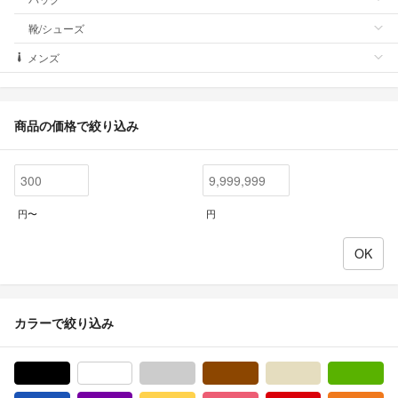
靴/シューズ
メンズ
商品の価格で絞り込み
円〜
円
カラーで絞り込み
ブラック/黒色系
ホワイト/白色系
グレー/灰色系
ブラウン/茶色系
ベージュ系
グ