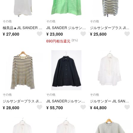
その他
その他
その他
極美品▲JIL SANDER ジルサンダー JSWQ707311 コットン100％ マクラメ編みつけ襟付き トップス ホワイト S イタリア製 正規品 レディース
JIL SANDER ジルサンダー 長袖シャツブラウス サイズ:32 ボウタイ J02DL0149/23SS グリーン レディース / 240001214902
ジルサンダープラス JIL SANDER+ J40GC0111 トップス
¥
27,600
¥
23,000
¥
25,600
(3%)
690円相当還元
その他
その他
その他
ジルサンダープラス JIL SANDER+ J40NH0003 トップス
JIL SANDERジルサンダー 2024SS J04DL0004 Wardrobe W SHIRT 02 ウールシャツ【34】【LSHA82701】
ジルサンダー JIL SANDER スタンドカラー 長袖 衣料品 トップス コットン レディース ホワイト系 J02DL0176 【中古】
¥
28,600
¥
55,700
¥
44,800