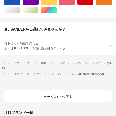
ブルー・ネイビー/青色系
パープル/紫色系
イエロー/黄色系
ピンク/桃色系
レッド/赤色系
オ
シルバー/銀色系
ゴールド/金色系
マルチカラー
JIL SANDERを出品してみませんか？
買取よりも高値で売れる!
まずはJIL SANDERの売れ筋価格をチェック
ラクマ
ブランド一覧
JIL SANDER（ジルサンダー）
レディース
トップス
その
他
ラクマ
カテゴリ一覧
レディース
トップス
その他
JIL SANDERのその他
ページの上へ戻る
注目ブランド一覧