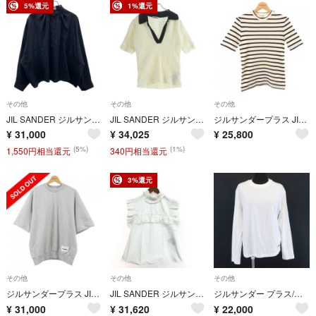
5%還元
1%還元
その他
その他
その他
JIL SANDER ジルサンダー レーヨンシルクワイドプルオーバーブラウス JSXU601305 ブラック 36
JIL SANDER ジルサンダー 25SS Short Sleeve Knit Polo ショート丈 ニット 半袖ポロシャツ ホワイト J22GL0113 J15434 レディース
ジルサンダープラス JIL SANDER+ J40GC0111 トップス
¥
31,000
¥
34,025
¥
25,800
(5%)
(1%)
1,550円相当還元
340円相当還元
3%還元
その他
その他
その他
ジルサンダープラス JIL SANDER+ J47GC0110 J20010 スウェット
JIL SANDER ジルサンダー ノースリーブフリルブラウス サイズ:34 23SS ホワイト レディース / 240001135590
ジルサンダー プラス/ロングTシャツ 【Bランク】【中古】
¥
31,000
¥
31,620
¥
22,000