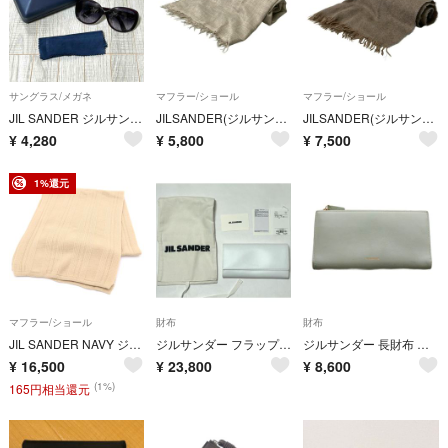
サングラス/メガネ
マフラー/ショール
マフラー/ショール
JIL SANDER ジルサンダー JS615S サングラス パープル
JILSANDER(ジルサンダー) マフラー - ライトグレー ウール
JILSANDER(ジルサンダー) マフラー - グレー ウール、カシミヤ、シルク
¥
4,280
¥
5,800
¥
7,500
1%還元
マフラー/ショール
財布
財布
JIL SANDER NAVY ジルサンダーネイビー ウール マフラー ストール ベージュ
ジルサンダー フラップ 長財布 J09UI0001 JIL SANDER 白 ホワイト レザー
ジルサンダー 長財布 二つ折り 小銭入れ レザー ライトグリーン
¥
16,500
¥
23,800
¥
8,600
(1%)
165円相当還元