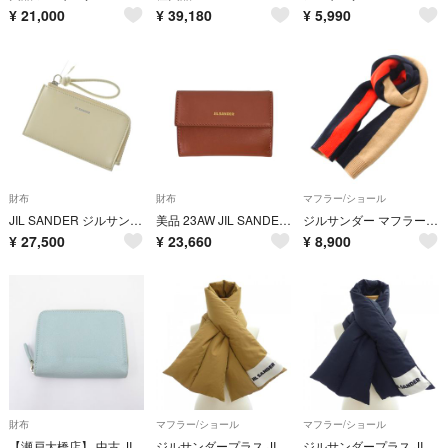
¥
21,000
¥
39,180
¥
5,990
財布
財布
マフラー/ショール
JIL SANDER ジルサンダー 財布・コインケース 白 【古着】【中古】【送料無料】
美品 23AW JIL SANDER ジルサンダー 三つ折り ベビーウォレット 財布 J07UI0009 ピンク メンズ レディース 古着 中古 USED
ジルサンダー マフラー ボーダー柄 筒状 カシミヤ 紺 ネイビー オレンジ
¥
27,500
¥
23,660
¥
8,900
財布
マフラー/ショール
マフラー/ショール
【瀬戸大橋店】 中古 JIL SANDER | ジルサンダー コインケース コンパクトウォレット - ライトブルー 【125】
ジルサンダープラス JIL SANDER+ MUFFLER
ジルサンダープラス JIL SANDER+ JPPT590294 MUFFLER