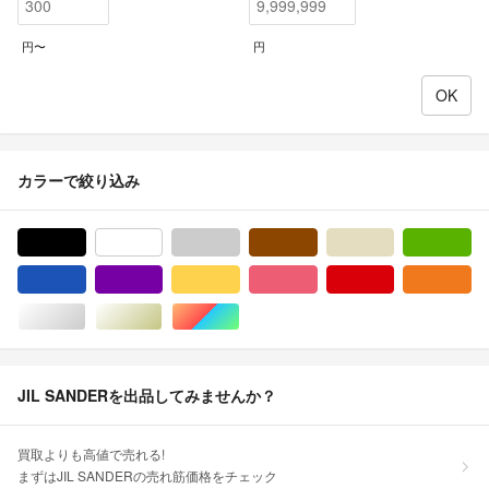
円〜
円
カラーで絞り込み
ブラック/黒色系
ホワイト/白色系
グレー/灰色系
ブラウン/茶色系
ベージュ系
グ
ブルー・ネイビー/青色系
パープル/紫色系
イエロー/黄色系
ピンク/桃色系
レッド/赤色系
オ
シルバー/銀色系
ゴールド/金色系
マルチカラー
JIL SANDERを出品してみませんか？
買取よりも高値で売れる!
まずはJIL SANDERの売れ筋価格をチェック