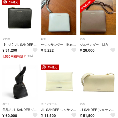
5%還元
その他
財布
財布
【中古】JIL SANDER ジルサンダー コインケース ミニ財布 L字ファスナー レザー カードケース パスケース 定期入れ 小銭入れ メンズ レディース＿S13＿s-0728-r13
🪽ジルサンダー 財布 ［使用感あり］
ジルサンダー 財布
¥
31,200
¥
5,222
¥
28,000
(5%)
1,560円相当還元
3%還元
ポーチ
コインケース
財布
美品△JIL SANDER ジルサンダー RABBIT ラビット ポーチ ミディアム ラムレザー ウサギ ブラック ゴールド金具 イタリア製 定価94600円 定価94,600円
JIL SANDER ジルサンダー コインパース ホワイト レディース / 240001213614
JILSANDER(ジルサンダー) 財布 オールデイ アイボリー ショルダーウォレット/ショルダーストラップ着脱可 レザー
¥
60,000
¥
11,500
¥
51,500