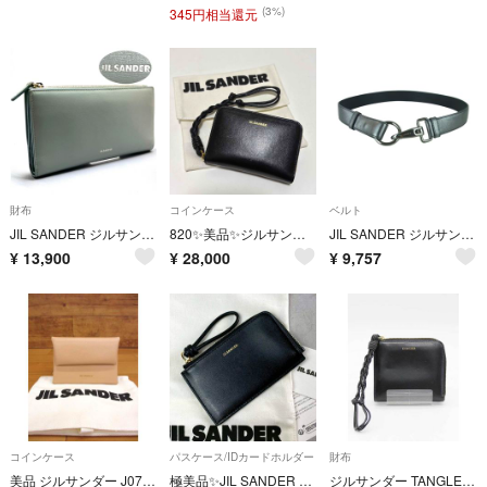
(3%)
345円相当還元
財布
コインケース
ベルト
JIL SANDER ジルサンダー 長財布 大容量 ミントグリーン レザー
820✨美品✨ジルサンダー コインケース ミニウォレット タングル レザー 黒
JIL SANDER ジルサンダー レザー リングバックル ベルト JC5647 T3M シルバー系 ブラック系【中古】
¥
13,900
¥
28,000
¥
9,757
コインケース
パスケース/IDカードホルダー
財布
美品 ジルサンダー J07UI0013 フォールデッド コインパース 小銭入れ
極美品✨JIL SANDER Giro コインパーススモール フラグメントケース
ジルサンダー TANGLE カードホルダー レディース メンズ ユニセックス ブラック【中古】【新入荷】★