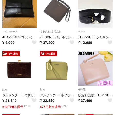
コインケース
名刺入れ/定期入れ
ベルト
JIL SANDER コインケース
JIL SANDER ジルサンダー カードケース 茶 【古着】【中古】【送料無料】
JIL SANDER ジルサンダー レザー ワイドベルト ブラック 80
¥
4,000
¥
37,200
¥
12,980
3%還元
3%還元
財布
財布
その他
ジルサンダー 二つ折り財布 がま口 Goji レディース JIL SANDER
ジルサンダー L字ファスナー二つ折り財布 Giro レディース JIL SANDER
新品未使用✨JIL SANDER ジルサンダー Giro カードホルダー
¥
21,340
¥
22,550
¥
37,400
(3%)
(3%)
640円相当還元
676円相当還元