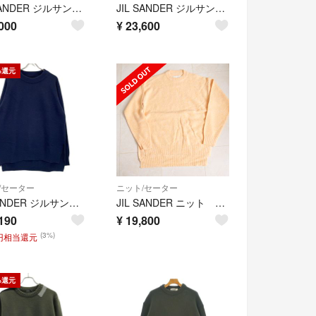
JIL SANDER ジルサンダー ニット・セーター L 紺 【古着】【中古】【送料無料】
JIL SANDER ジルサンダー ニット・セーター M 黒 【古着】【中古】【送料無料】
000
¥
23,600
%還元
/セーター
ニット/セーター
JILSANDER ジルサンダー JSMR751001 20年製 ダークネイビー ウール100 サイズスリットオーバーサイズニット 29
JIL SANDER ニット セーター 44
190
¥
19,800
(3%)
5円相当還元
%還元