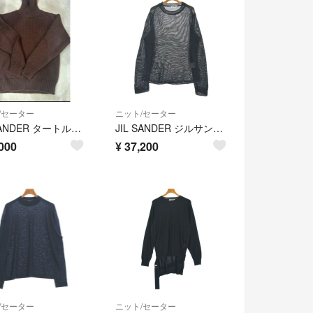
/セーター
ニット/セーター
JIL SANDER タートルネックニット 上杉柊平着用
JIL SANDER ジルサンダー ニット・セーター L グレー 【古着】【中古】【送料無料】
000
¥
37,200
/セーター
ニット/セーター