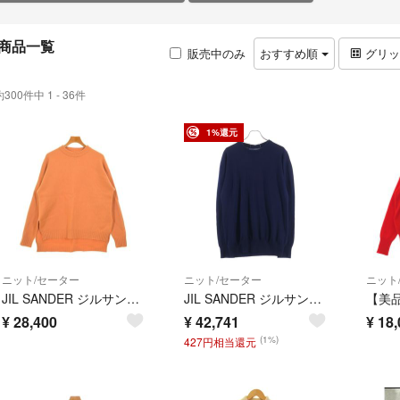
商品一覧
販売中のみ
おすすめ順
グリ
約300件中 1 - 36件
1%還元
ニット/セーター
ニット/セーター
ニット
JIL SANDER ジルサンダー ニット・セーター M オレンジ 【古着】【中古】【送料無料】
JIL SANDER ジルサンダー 23AW SWEATER CN LS クルーネック ウールニットセーター ネイビー J23GP0003 J14532
¥
28,400
¥
42,741
¥
18,
(1%)
427円相当還元