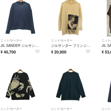
ニット/セーター
ニット/セーター
ニット
JIL SANDER ジルサンダー ニット・セーター M 紺 【古着】【中古】【送料無料】
ジルサンダー フリンジフォトパッチウールカシミヤニット 襟付き セーター 長袖
¥
40,700
¥
20,900
¥
53,
ニット/セーター
ニット/セーター
ニット