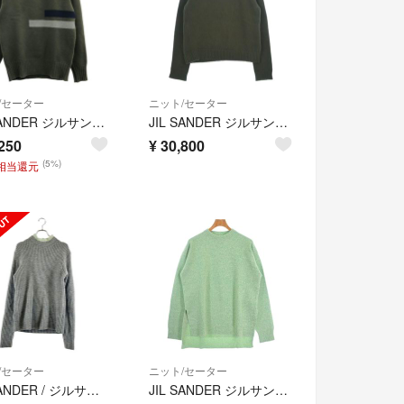
/セーター
ニット/セーター
JIL SANDER ジルサンダー 16AW ブロックカラーニットセーター JSMI751052 オーリブグリーン 48
JIL SANDER ジルサンダー ニット・セーター M 緑 【古着】【中古】【送料無料】
250
¥
30,800
(5%)
円相当還元
/セーター
ニット/セーター
JIL SANDER / ジルサンダー | by raf simons / ウール カシミヤ レイヤード リブ ニット | 50 | グレー/ライトグリーン | メンズ
JIL SANDER ジルサンダー ニット・セーター M 緑 【古着】【中古】【送料無料】