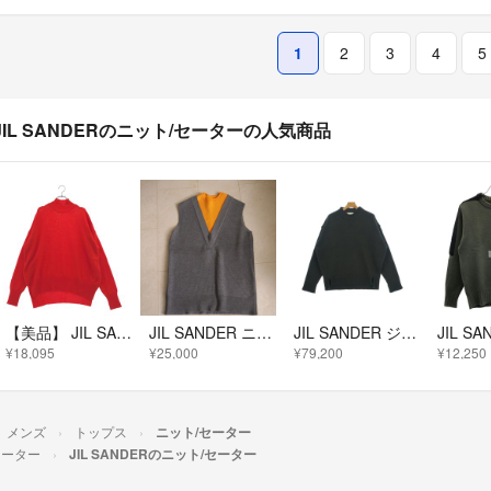
1
2
3
4
5
JIL SANDERのニット/セーターの人気商品
【美品】 JIL SANDER / ジルサンダー | カシミヤ サイドスリット ハイネックニット | M | レッド | メンズ
JIL SANDER ニットベスト 44 グレー
JIL SANDER ジルサンダー ニット・セーター L グレー 【古着】【中古】【送料無料】
¥18,095
¥25,000
¥79,200
¥12,250
メンズ
トップス
ニット/セーター
セーター
JIL SANDERのニット/セーター