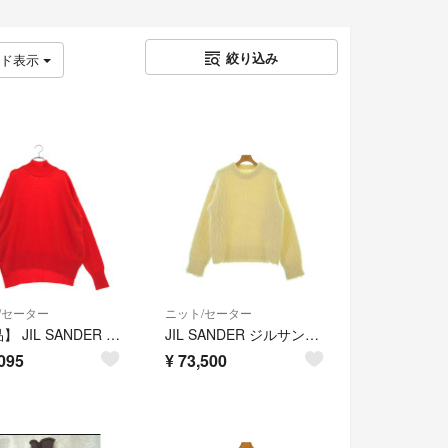
絞り込み
ッド表示
/セーター
ニット/セーター
【美品】 JIL SANDER / ジルサンダー | カシミヤ サイドスリット ハイネックニット | M | レッド | メンズ
JIL SANDER ジルサンダー ニット・セーター L 白 【古着】【中古】【送料無料】
095
¥
73,500