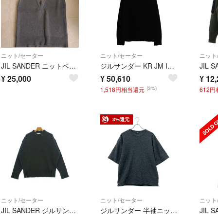
ニット/セーター
ニット/セーター
ニット
JIL SANDER ニットベスト 44 グレー
ジルサンダー KR JM IW 0521 タートルネックニット メンズ 44
¥
25,000
¥
50,610
¥
12,
(3%)
1,518円相当還元
612
3%還元
ニット/セーター
ニット/セーター
ニット
JIL SANDER ジルサンダー ニット・セーター L グレー 【古着】【中古】【送料無料】
ジルサンダー 半袖ニット メンズ SIZE 48 (M) JIL SANDER