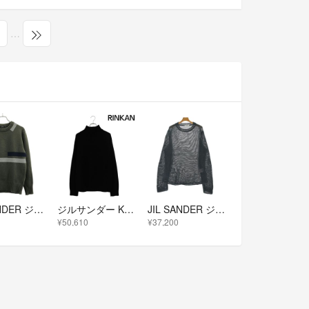
…
JIL SANDER ジルサンダー 16AW ブロックカラーニットセーター JSMI751052 オーリブグリーン 48
ジルサンダー KR JM IW 0521 タートルネックニット メンズ 44
JIL SANDER ジルサンダー ニット・セーター L グレー 【古着】【中古】【送料無料】
¥50,610
¥37,200