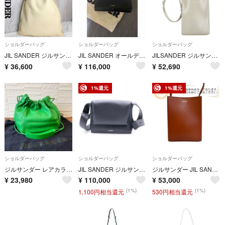
ショルダーバッグ
ショルダーバッグ
ショルダーバッグ
JIL SANDER ジルサンダー レザー ホーボー ショルダーバッグ A4可 肩掛け アイボリー クリーム
JIL SANDER オールデイバッグ
JILSANDER ジルサンダー J07WG0001 TANGLE タングル スモール
¥
36,600
¥
116,000
¥
52,690
1%還元
1%還元
ショルダーバッグ
ショルダーバッグ
ショルダーバッグ
ジルサンダー レアカラー レザー 巾着 ショルダー バッグ グリーン 緑
JIL SANDER ジルサンダー ENVELOPE MESSENGER MINI エンベロープ メッセンジャー ミニ ショルダーバッグ ブラック
ジルサンダー JIL SANDER ショルダーバッグ TANGLE SMALL クロスボディ J07WG0001 ブラウン
¥
23,980
¥
110,000
¥
53,000
(1%)
(1%)
1,100円相当還元
530円相当還元