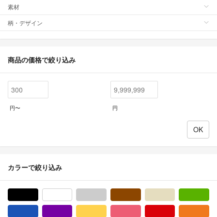
素材
柄・デザイン
商品の価格で絞り込み
円〜
円
カラーで絞り込み
ブラック/黒色系
ホワイト/白色系
グレー/灰色系
ブラウン/茶色系
ベージュ系
グ
ブルー・ネイビー/青色系
パープル/紫色系
イエロー/黄色系
ピンク/桃色系
レッド/赤色系
オ