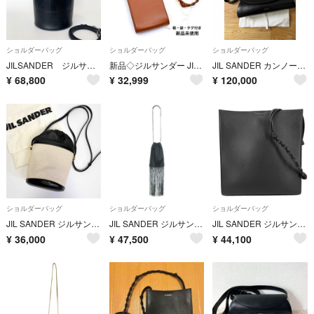
ショルダーバッグ
ショルダーバッグ
ショルダーバッグ
JILSANDER ジルサンダー エンボスロゴ 2way バケットバッグ レザー ブラック ハンドバッグ 巾着 【中古】
新品◇ジルサンダー JIL SANDER タングル TANGLE フォンケース スマホショルダー ブラウン 本革 レザー 正規品
JIL SANDER カンノーロ スモール ショルダーバッグ ブラック
¥
68,800
¥
32,999
¥
120,000
ショルダーバッグ
ショルダーバッグ
ショルダーバッグ
JIL SANDER ジルサンダー Taos タオス バケット ミニ ショルダーバッグ クロスボディ
JIL SANDER ジルサンダー ショルダーバッグ 黒 【古着】【中古】【送料無料】
JIL SANDER ジルサンダー ショルダーバッグ タングル ミディアム TANGLE レザー ブラック 黒 シルバー金具 ユニセックス【中古品】
¥
36,000
¥
47,500
¥
44,100