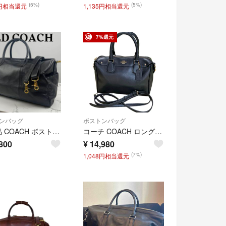
(5%)
(5%)
5円相当還元
1,135円相当還元
7%還元
ンバッグ
ボストンバッグ
極美品 COACH ボストンバッグ 2way レザー 大容量 レクサス コラボ
コーチ COACH ロングセラー定番の人気2WAボストンバッグ 高級ソフトレザー
800
¥
14,980
(7%)
1,048円相当還元