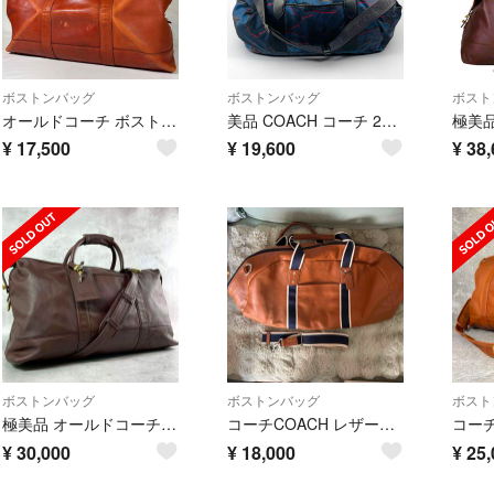
ボストンバッグ
ボストンバッグ
ボスト
オールドコーチ ボストンバッグ 旅行かばん ヴィンテージ レザー ブラウン
美品 COACH コーチ 2way ボストンバッグ ショルダー 迷彩 カモフラ
¥
17,500
¥
19,600
¥
38,
ボストンバッグ
ボストンバッグ
ボスト
極美品 オールドコーチ 2way ボストンバッグ ビジネスバッグ レザー 濃茶
コーチCOACH レザーボストンバッグ
¥
30,000
¥
18,000
¥
25,