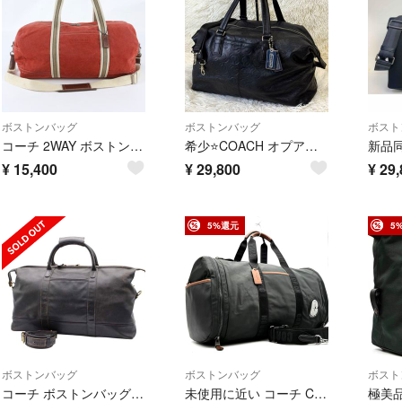
ボストンバッグ
ボストンバッグ
ボスト
コーチ 2WAY ボストン バッグ 斜め掛け ショルダー 出張 旅行 トート トラベル ビジネス メンズ WGE EL5-5
希少⭐️COACH オプアート エンボスド レザー ボストンバッグ 2way 黒
¥
15,400
¥
29,800
¥
29,
5%還元
5
ボストンバッグ
ボストンバッグ
ボスト
コーチ ボストンバッグ トラベルバッグ 2way 大容量 ヴィンテージ ブラック ACB000629-000674
未使用に近い コーチ COACH マックス 2way ジムバッグ ボストンバッグ ダッフルバッグ ナイロン レザー ブラック 黒 大容量 斜め掛け 夏休み 帰省 お盆 敬老の日 シルバーウィーク 秋 ギフト プレゼント ご褒美 メンズ