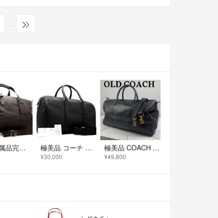
…
美品 付属品完備 コーチ COACH 2way ボストンバッグ ショルダーバッグ トラベル グラブタンレザー 本革 ブラウン 茶 手持ち 斜め掛け 南京錠 鍵 大容量 ビジネス 出張 旅行 帰省 ボーナス 夏休み 父の日 ゴルフ サマーギフト 大人
極美品 コーチ COACH レキシントン 2way ボストンバッグ ショルダーバッグ トラベル ブラック 黒 レザー 本革 手持ち 斜め掛け クロスボディ 大容量 ビジネス 出張 旅行 帰省 ボーナス 夏休み 父の日 ゴルフ サマーギフト 大人
極美品 COACH ボストンバッグ 2way レザー 大容量 レクサス コラボ
¥30,000
¥49,800