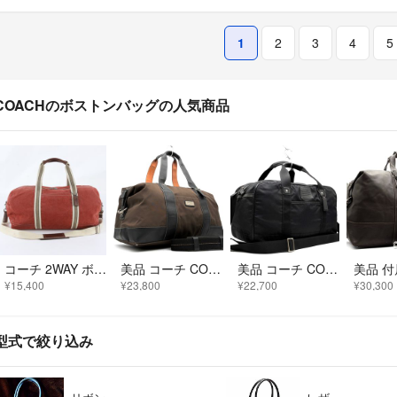
1
2
3
4
5
COACHのボストンバッグの人気商品
コーチ 2WAY ボストン バッグ 斜め掛け ショルダー 出張 旅行 トート トラベル ビジネス メンズ WGE EL5-5
美品 コーチ COACH 2way ジムバッグ ボストンバッグ ダッフル トラベルバッグ ショルダーバッグ ナイロン レザー 牛革 ブラウン ブラック 夏休み お盆 帰省 敬老の日 シルバーウィーク 秋 ギフト
美品 コーチ COACH ボイジャー ジムバッグ 2way ボストンバッグ ショルダーバッグ トラベル ブラック 黒 ナイロン レザー 本革 手持ち 斜め掛け クロスボディ 大容量 出張 旅行 帰省 ボーナス 夏休み 父の日 ゴルフ サマーギフト 大人
¥15,400
¥23,800
¥22,700
¥30,300
型式で絞り込み