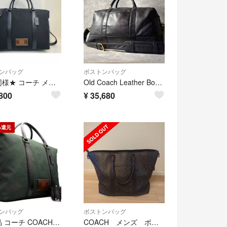
ンバッグ
ボストンバッグ
新品同様★ コーチ メンズ COACH ボイジャー バッグ ボストンバッグ
Old Coach Leather Boston Bag 2Way Black
800
¥
35,680
%還元
ンバッグ
ボストンバッグ
極美品 コーチ COACH ボイジャー 2way ボストンバッグ ジムバッグ ゴルフ トラベル キャンバス レザー グリーン 緑 大容量 斜め掛け 夏休み 帰省 お盆 敬老の日 シルバーウィーク 秋 ギフト プレゼント ご褒美 メンズ
COACH メンズ ボストンバッグ【ますさま専用】