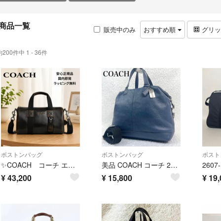
商品一覧
販売中のみ
おすすめ順
グリ
約200件中 1 - 36件
ボストンバッグ
ボストンバッグ
ボスト
✨COACH コーチ エクスプローラー ダッフル バッグ 28・ラブド レザー CET24 SVPMZ
美品 COACH コーチ 2WAY ボストンバッグ メタルチャーム 大容量 シボ革 本革 レザー ネイビー ショルダー 旅行 出張
¥
43,200
¥
15,800
¥
19,