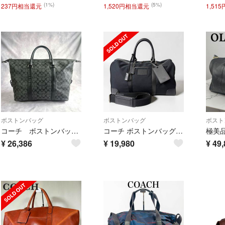
(1%)
(5%)
237円相当還元
1,520円相当還元
1,51
ボストンバッグ
ボストンバッグ
ボスト
コーチ ボストンバッグ シグネチャー 旅行カバン グレー PVCレザー y2k
コーチ ボストンバッグ 5964 ナイロン レザー 2way 黒 大容量 旅行
¥
26,386
¥
19,980
¥
49,