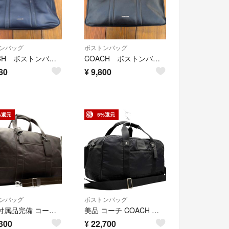
ンバッグ
ボストンバッグ
COACH ボストンバッグ
COACH ボストンバッグ
80
¥
9,800
%還元
5%還元
ンバッグ
ボストンバッグ
美品 付属品完備 コーチ COACH 2way ボストンバッグ ショルダーバッグ トラベル グラブタンレザー 本革 ブラウン 茶 手持ち 斜め掛け 南京錠 鍵 大容量 ビジネス 出張 旅行 帰省 ボーナス 夏休み 父の日 ゴルフ サマーギフト 大人
美品 コーチ COACH ボイジャー ジムバッグ 2way ボストンバッグ ショルダーバッグ トラベル ブラック 黒 ナイロン レザー 本革 手持ち 斜め掛け クロスボディ 大容量 出張 旅行 帰省 ボーナス 夏休み 父の日 ゴルフ サマーギフト 大人
300
¥
22,700