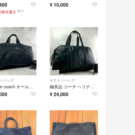
800
¥
10,000
(5%)
0円相当還元
ンバッグ
ボストンバッグ
vintage coach オールドコーチ 2way ボストンバッグ ビジネスバッグ A4可 レザー ロゴ メンズ ブラック 黒
極美品 コーチ ヘリテージ 2way ボストンバッグ ビジネス A4可 本革 黒
000
¥
24,000