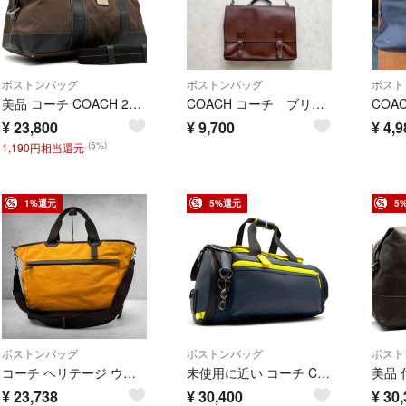
ボストンバッグ
ボストンバッグ
ボスト
美品 コーチ COACH 2way ジムバッグ ボストンバッグ ダッフル トラベルバッグ ショルダーバッグ ナイロン レザー 牛革 ブラウン ブラック 夏休み お盆 帰省 敬老の日 シルバーウィーク 秋 ギフト
COACH コーチ ブリーフケース 2way EOS-5310 ブラウン 本革
¥
23,800
¥
9,700
¥
4,9
(5%)
1,190円相当還元
1%還元
5%還元
5
ボストンバッグ
ボストンバッグ
ボスト
コーチ ヘリテージ ウェブ ウィークエンド 2way ボストンバッグ 大容量
未使用に近い コーチ COACH 2way ボストンバッグ ゴルフバッグ パンチング レザー 本革 ネイビー 紺 イエロー 黄色 手持ち 斜め掛け 大容量 ビジネス 出張 旅行 帰省 ボーナス 夏休み サマーギフト 敬老の日 大人 メンズ
¥
23,738
¥
30,400
¥
30,