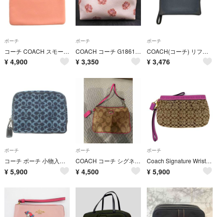
ポーチ
ポーチ
ポーチ
コーチ COACH スモール リストレット ポーチ ピンク 260728E
COACH コーチ G1861 32452 レザー 花柄 ポーチ アイボリー ■■ レディース
COACH(コーチ) リフトレット レディース バッグ アクセサリーポーチ
¥
4,900
¥
3,350
¥
3,476
ポーチ
ポーチ
ポーチ
コーチ ポーチ 小物入れ シグネチャー ウールチャーム 紺 ネイビー /X
COACH コーチ シグネチャー リストレット ポーチ ブラウン ピンク
Coach Signature Wristlet Pouch Pink Y2K
¥
5,900
¥
4,500
¥
5,900