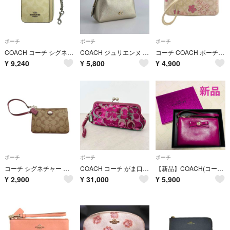
ポーチ
ポーチ
ポーチ
COACH コーチ シグネチャー CW883 クリーム 財布 ポーチ
COACH ジュリエンヌ コスメティック ケース 17 ポーチ グレインレザー
コーチ COACH ポーチ ベージュ ピンク
¥
9,240
¥
5,800
¥
4,900
ポーチ
ポーチ
ポーチ
コーチ シグネチャー ポーチ PVC ピンク 茶 ブラウン
COACH コーチ がま口 ポーチ クラッチバッグ リストレット ピンク パイル生地 シグネチャー キスロック レア
【新品】COACH(コーチ) コーナージップリストレット(ポーチ・小物入れ)
¥
2,900
¥
31,000
¥
5,900