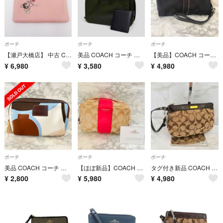
ポーチ
ポーチ
ポーチ
【瀬戸大橋店】 中古 COACH | コーチ ポーチ × Disney C2081-3743 ピンク 【122】
美品 COACH コーチ ナイロン コスメ ポーチ ミニハンドバッグ カーキ
【美品】COACH コーチ シグネチャー ポーチ 小物入れ ブラック キャンバス
¥
6,980
¥
3,580
¥
4,980
ポーチ
ポーチ
ポーチ
美品 COACH コーチ ポーチ マルチカラー ナイロン レザー 小物入れ 化粧
【ほぼ新品】COACH コーチ レガシー シグネチャー コスメポーチ ミニポーチ
タグ付き新品 COACH コーチ シグネチャー リストレット ポーチ ブラウン
¥
2,800
¥
5,980
¥
4,980