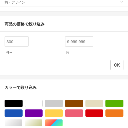
柄・デザイン
商品の価格で絞り込み
円〜
円
カラーで絞り込み
ブラック/黒色系
ホワイト/白色系
グレー/灰色系
ブラウン/茶色系
ベージュ系
グ
ブルー・ネイビー/青色系
パープル/紫色系
イエロー/黄色系
ピンク/桃色系
レッド/赤色系
オ
シルバー/銀色系
ゴールド/金色系
マルチカラー