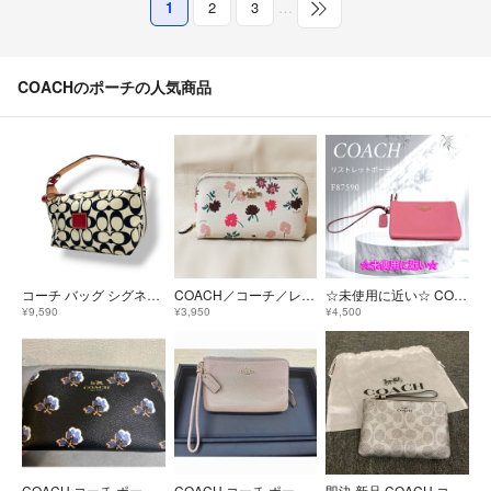
1
2
3
…
COACHのポーチの人気商品
コーチ バッグ シグネチャー ナイロン アクセサリーポーチ ハンドバッグ 手提げ ミニバッグ キャンバス レザー アイボリー ローズレッド 赤系 シルバー金具 エレガント クラシック スタイリッシュ カジュアル レディース 定番 人気 鞄 S31
COACH／コーチ／レザーポーチ／花柄
☆未使用に近い☆ COACH リストレットポーチ F87590
¥9,590
¥3,950
¥4,500
COACH コーチ ポーチ 花柄 ブラック系
COACH コーチ ポーチ財布
即決 新品 COACH コーチ リストレット付き L字ファスナーポーチ シルバー