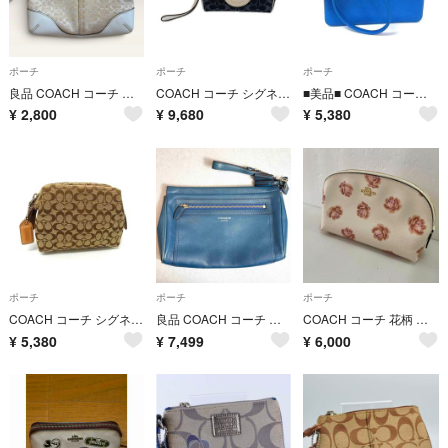
ポーチ
ポーチ
ポーチ
良品 COACH コーチ ポーチ 小物入れ ミニシグネチャー ホワイト 7837 レディース ファッション
COACH コーチ シグネチャー デニム デンプシー コスメティックポーチ C4230 ブルー×ホワイト
■美品■ COACH コーチ レザー マルチポーチ マルチケース 化粧ポーチ 小物入れ レディース メンズ ブルー系 DP5127
¥
2,800
¥
9,680
¥
5,380
ポーチ
ポーチ
ポーチ
COACH コーチ シグネチャー キャンバス×レザー ポーチ マルチケース 小物入れ レディース ブラウン系 DP5092
良品 COACH コーチ レガシー リストレット クラッチバッグ レザー ブルー
COACH コーチ 花柄 フローラル コスメポーチ アイボリー 保存袋付き
¥
5,380
¥
7,499
¥
6,000