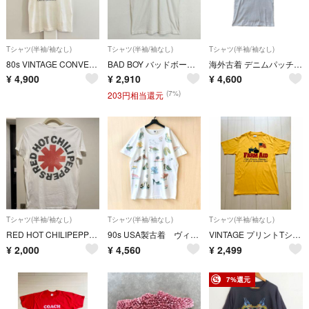
Tシャツ(半袖/袖なし)
Tシャツ(半袖/袖なし)
Tシャツ(半袖/袖なし)
80s VINTAGE CONVERSE TEE DEUXIEME CLASSE
BAD BOY バッドボーイ リンガー Tシャツ 半袖 センターロゴ バックプリント ナンバリング 82 コットン Y2K 平成 ギャル 古着 VINTAGE ホワイト S G711
海外古着 デニムパッチワーク 半袖カットソー ホワイト y2k
¥
4,900
¥
2,910
¥
4,600
(7%)
203円相当還元
Tシャツ(半袖/袖なし)
Tシャツ(半袖/袖なし)
Tシャツ(半袖/袖なし)
RED HOT CHILIPEPPERS Tシャツ レッドホットチリペッパーズ レッチリ
90s USA製古着 ヴィンテージ グラフィックTシャツ パンプス ミュール
VINTAGE プリントTシャツ イエロー
¥
2,000
¥
4,560
¥
2,499
7%還元