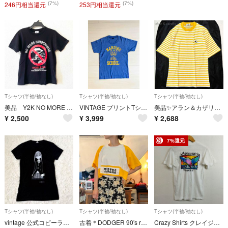
(7%)
(7%)
246円相当還元
253円相当還元
Tシャツ(半袖/袖なし)
Tシャツ(半袖/袖なし)
Tシャツ(半袖/袖なし)
美品 Y2K NO MORE HIROSHIMAS 広島 Tシャツ 反戦
VINTAGE プリントTシャツ ブルー
美品✨アラン＆カザリス/猫刺繍ボーダーTシャツ/レトロ/アニマルモチーフ/M
¥
2,500
¥
3,999
¥
2,688
7%還元
Tシャツ(半袖/袖なし)
Tシャツ(半袖/袖なし)
Tシャツ(半袖/袖なし)
vintage 公式コピーライト 00s ソウルイーター マカ Tシャツ BayIsland Y2K SOUL EATER アニメ
古着＊DODGER 90's raglan T-shirt TIGERS
Crazy Shirts クレイジーシャツ クジラ ホエール Tシャツ 半袖 両面 プリント シングルステッチ USA製 古着 VINTAGE ホワイト系 L F158