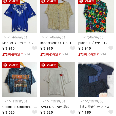
7%還元
7%還元
7%還元
Tシャツ(半袖/袖なし)
Tシャツ(半袖/袖なし)
Tシャツ(半袖/袖なし)
MenLor メンラー フレンチシルク 刺繍 民族 半袖 カットソー メキシコ製 ユーロ 古着 VINTAGE LF25
impressions OF CALIFORNIA インプレッションズオブカリフォルニア 80s 90s USA製 レース シアー シェルボタン 半袖 シャツ ブラウス カットソー 古着 VINTAGE レディース サイズ L LF49
puanani プアナニ USA製 総柄 花柄 開襟 オープンカラー アロハシャツ 半袖 シャツ 古着 VINTAGE レディース サイズ M LF54
¥
3,910
¥
3,910
¥
3,910
(7%)
(7%)
(7%)
273円相当還元
273円相当還元
273円相当還元
7%還元
7%還元
Tシャツ(半袖/袖なし)
Tシャツ(半袖/袖なし)
Tシャツ(半袖/袖なし)
Colortone Cincinnati Tシャツ 半袖 シンシナティベンガルズ ダブルグラフィック タイダイ ムラ染め カットオフ 短丈 クロップド リメイク Y2K 古着 VINTAGE ダンス グレー系 L C933
WASEDA UNIV. 早稲田大学 SKI TEAM スキー チーム 協会 Tシャツ 古着 vintage レトロ 両面プリント ホワイト系 C34
【週末限定】オフィスカジュアル まとめ売り4点 UNIQLO anySiSなど
¥
3,520
¥
3,620
¥
4,180