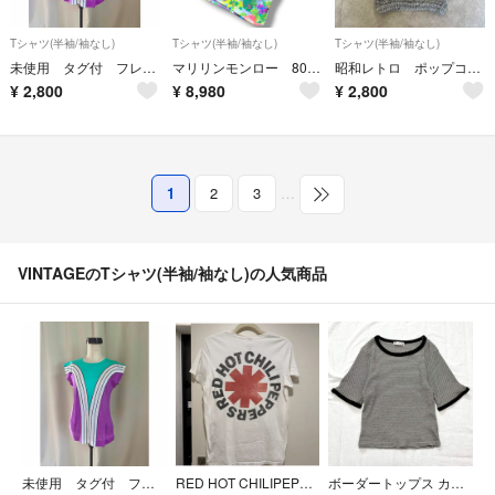
Tシャツ(半袖/袖なし)
Tシャツ(半袖/袖なし)
Tシャツ(半袖/袖なし)
未使用 タグ付 フレンチスリーブTシャツ コットン100% ビンテージ レトロ
マリリンモンロー 80s B.C.B.G. PARIS 総柄 ノースリーブ
昭和レトロ ポップコーン マダラ模様 伸縮素材 グレー フリーサイズ
¥
2,800
¥
8,980
¥
2,800
1
2
3
…
VINTAGEのTシャツ(半袖/袖なし)の人気商品
未使用 タグ付 フレンチスリーブTシャツ コットン100% ビンテージ レトロ
RED HOT CHILIPEPPERS Tシャツ レッドホットチリペッパーズ レッチリ
ボーダートップス カットソー 半袖 モノトーン 大人カジュアル 可愛い M