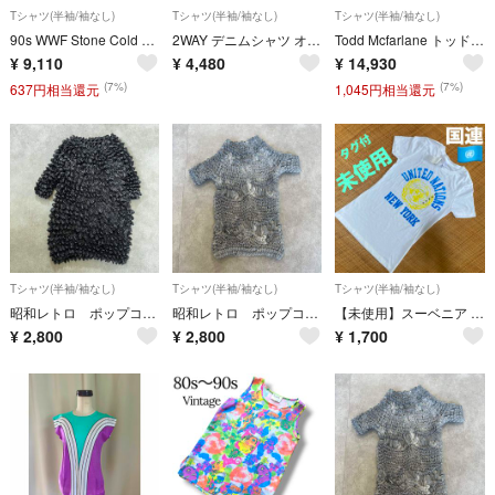
Tシャツ(半袖/袖なし)
Tシャツ(半袖/袖なし)
Tシャツ(半袖/袖なし)
90s WWF Stone Cold Steve Austin Tシャツ 3:16 スカル プリント 両面 古着 プロレス VINTAGE XL ブラック系 C561
2WAY デニムシャツ オーバーサイズ 長袖 ノースリーブ 袖取り外し L
Todd Mcfarlane トッドマクファーレン Cy-gor サイゴー devolution 1997 Spawn スポーン giant ジャイアント Tシャツ 90s アメコミ マンガ 漫画 古着 VINTAGE レディース LF224
¥
9,110
¥
4,480
¥
14,930
(7%)
(7%)
637円相当還元
1,045円相当還元
Tシャツ(半袖/袖なし)
Tシャツ(半袖/袖なし)
Tシャツ(半袖/袖なし)
昭和レトロ ポップコーン 半袖カットソー ブラック 伸縮素材 M-L
昭和レトロ ポップコーン マダラ模様 伸縮素材 グレー フリーサイズ
【未使用】スーベニア Tシャツ 国連本部 ニューヨーク 白T ロゴT レディース 土産 カットソー Mサイズ レア❣️ NY
¥
2,800
¥
2,800
¥
1,700