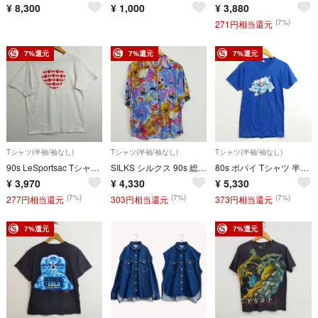
¥
8,300
¥
1,000
¥
3,880
(7%)
271円相当還元
7%還元
7%還元
7%還元
Tシャツ(半袖/袖なし)
Tシャツ(半袖/袖なし)
Tシャツ(半袖/袖なし)
90s LeSportsac Tシャツ Hanes ヘインズ 半袖 レスポートサック コラボ ハート プリント ピチT 古着 VINTAGE Y2K ホワイト M C1000
SILKS シルクス 90s 総柄 開襟 オープンカラーシャツ 半袖 シャツ アート ピカソ キュビズム 古着 VINTAGE シルク100% ビッグサイズ レディース メンズ ユニセックス サイズ 1 LF37
80s ポパイ Tシャツ 半袖 カットソー 飛行機 プリント コットン シングルステッチ ヒートプリント 転写 コミック アメコミ USA製 古着 VINTAGE ブルー系 S 34-36 C570
¥
3,970
¥
4,330
¥
5,330
(7%)
(7%)
(7%)
277円相当還元
303円相当還元
373円相当還元
7%還元
7%還元