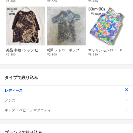
¥2,800
¥2,000
¥3,480
美品 半袖Tシャツ ビンテージ 日本製 古着 世界地図 地球儀 茶 42 L
昭和レトロ ポップコーン マダラ模様 伸縮素材 グレー フリーサイズ
マリリンモンロー 80s B.C.B.G. PARIS 総柄 ノースリーブ
¥9,380
¥2,800
¥8,980
タイプで絞り込み
レディース
メンズ
キッズ／ベビー／マタニティ
ブランドで絞り込み