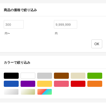
商品の価格で絞り込み
円〜
円
カラーで絞り込み
ブラック/黒色系
ホワイト/白色系
グレー/灰色系
ブラウン/茶色系
ベージュ系
グ
ブルー・ネイビー/青色系
パープル/紫色系
イエロー/黄色系
ピンク/桃色系
レッド/赤色系
オ
シルバー/銀色系
ゴールド/金色系
マルチカラー