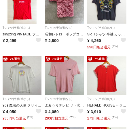
Tシャツ(半袖/袖なし)
Tシャツ(半袖/袖なし)
Tシャツ(半袖/袖なし)
zingzing VINTAGE フロッキープリントTシャツ レッド
昭和レトロ ポップコーン 半袖カットソー 伸縮素材 ピンク フリーサイズ
Sid Tシャツ 半袖 カットソー ドラゴン 陰陽 両面 プリント タイ クルーネック コットン ブラック 古着 VINTAGE L C204
¥
2,499
¥
2,800
¥
4,260
(7%)
298円相当還元
7%還元
7%還元
7%還元
Tシャツ(半袖/袖なし)
Tシャツ(半袖/袖なし)
Tシャツ(半袖/袖なし)
90s 魔法の天使 クリィミーマミ Tシャツ ホワイト アニメ 漫画 ぴえろ VINTAGE 古着 C255
よみうりテレビ ザ・恋ピューター Tシャツ シングルステッチ 古着 VINTAGE 日本製 読売 レトロ ロゴ プリント ピンク系 C640
HERALD HOUSE ヘラルドハウス ヘンリーネック Tシャツ レッド クロップド フレンチスリーブ リンガー トリム USA製 70s 80s 古着 VINTAGE レディース LF3
¥
4,050
¥
4,050
¥
3,910
(7%)
(7%)
(7%)
283円相当還元
283円相当還元
273円相当還元