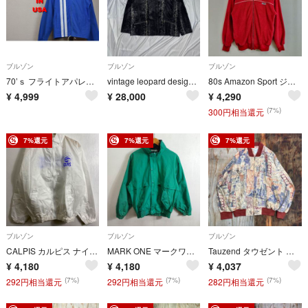
ブルゾン
ブルゾン
ブルゾン
70’ｓ フライトアパレル スウィグトップ USA製 17357 ビンテージ
vintage leopard design faux far jacket
80s Amazon Sport ジップアップ トラック ジャケット パイル ライン ワンポイント ロゴ ワッペン 古着 VINTAGE レッド L G40
¥
4,999
¥
28,000
¥
4,290
(7%)
300円相当還元
7%還元
7%還元
7%還元
ブルゾン
ブルゾン
ブルゾン
CALPIS カルピス ナイロン ブルゾン 販促 グッズ 古着 vintage ロゴ プリント イルカ ジップアップ F ホワイト系 C382
MARK ONE マークワン ナイロン ブルゾン 古着 VINTAGE ジップアップ フード内蔵 Ｍ グリーン系 C481
Tauzend タウゼント 総柄 シルク ブルゾン ノーカラー ジャケット アート ジップアップ メンズ サイズ L 80s 90s VINTAGE 古着 MG60
¥
4,180
¥
4,180
¥
4,037
(7%)
(7%)
(7%)
292円相当還元
292円相当還元
282円相当還元