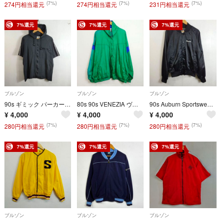
(7%)
(7%)
(7%)
274円相当還元
274円相当還元
231円相当還元
7%還元
7%還元
7%還元
ブルゾン
ブルゾン
ブルゾン
90s ギミック パーカー 半袖 ドロスト ジップアップ ジャケット フード付 UP START アップスタート Y2K 平成 古着 VINTAGE ブラック D171
80s 90s VENEZIA ヴェネチア ジップアップ ナイロン ジャケット 切替 古着 VINTAGE グリーン D236
90s Auburn Sportswear ナイロン スタジャン ブルゾン ダンス バックプリント アウター 古着 VINTAGE ブラック S D91
¥
4,000
¥
4,000
¥
4,000
(7%)
(7%)
(7%)
280円相当還元
280円相当還元
280円相当還元
7%還元
7%還元
7%還元
ブルゾン
ブルゾン
ブルゾン