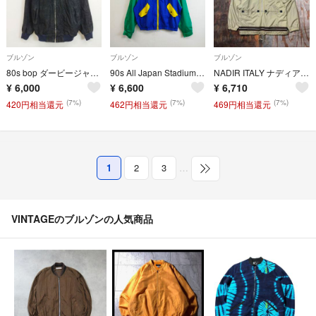
ブルゾン
ブルゾン
ブルゾン
80s bop ダービージャケット ブルゾン 本革 スエード レザー 裏地チェック カップショルダー ジップアップ 短丈 ボックス アメカジ VINTAGE ブラック XL F692
90s All Japan Stadium TRIAL Championship 1992年 ナイロンジャケット 全日本トライアル選手権 バックプリント 刺繍 ワッペン マルチカラー バイク モータースポーツ 古着 VINTAGE ブルー グリーン G652
NADIR ITALY ナディア スポーツ テック ナイロン アノラック プルオーバー パーカー ハーフジップ ギミック ギア モード ストリート 90s 古着 VINTAGE メンズ サイズ L MM99
¥
6,000
¥
6,600
¥
6,710
(7%)
(7%)
(7%)
420円相当還元
462円相当還元
469円相当還元
1
2
3
…
VINTAGEのブルゾンの人気商品