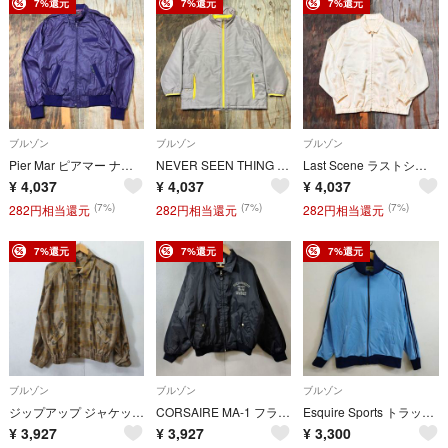
7%還元
7%還元
7%還元
ブルゾン
ブルゾン
ブルゾン
Pier Mar ピアマー ナイロン シングル ライダース ジャケット スイングトップ ブルゾン パープル 短丈 80s 90s 古着 VINTAG メンズ サイズ M MM123
NEVER SEEN THING ネバーシーシング ナイロン ジャケット サイドダブルポケット シルバー 中綿 テック ギア サイバー アーカイブ Y2K 古着 VINTAGE メンズ サイズ L MM124
Last Scene ラストシーン サテン ジャケット フルジップ スイングトップ ドリズラー ハリントン ブルゾン 光沢 80s ジャパンヴィンテージ 古着 VINTAGE メンズ MM101
¥
4,037
¥
4,037
¥
4,037
(7%)
(7%)
(7%)
282円相当還元
282円相当還元
282円相当還元
7%還元
7%還元
7%還元
ブルゾン
ブルゾン
ブルゾン
ジップアップ ジャケット ブルゾン ライト アウター 幾何学模様 リネン混 日本製 古着 ヴィンテージ ブラウン系 L B19
CORSAIRE MA-1 フライトジャケット ボンバー ナイロン ジップアップ ジャケット ブルゾン 両面 プリント 古着 VINTAGE ブラック系 F B100
Esquire Sports トラック ジャケット ジャージ サイドライン スリーストライプ Y2K ブロケットコア 平成 古着 VINTAGE ブルー LL G360
¥
3,927
¥
3,927
¥
3,300