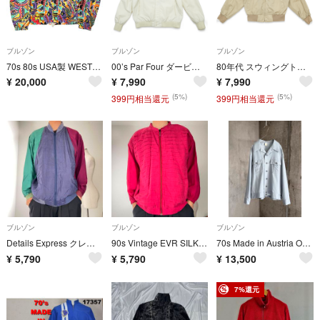
ブルゾン
ブルゾン
ブルゾン
70s 80s USA製 WESTWIND Vintage Cotton JKT
00’s Par Four ダービージャケット カップショルダー XL ホワイト 西海岸 アメリカ古着 ブルゾン 【u1088】
80年代 スウィングトップ ブルゾン 胸ロゴプリント TALONジップ XL ヴィンテージ ベージュ 【u1091】
¥
20,000
¥
7,990
¥
7,990
(5%)
(5%)
399円相当還元
399円相当還元
ブルゾン
ブルゾン
ブルゾン
Details Express クレイジーパターン シルク100% ブルゾン
90s Vintage EVR SILK ブルゾン シルク ナポレオンジャケット
70s Made in Austria Open collar jacket
¥
5,790
¥
5,790
¥
13,500
7%還元