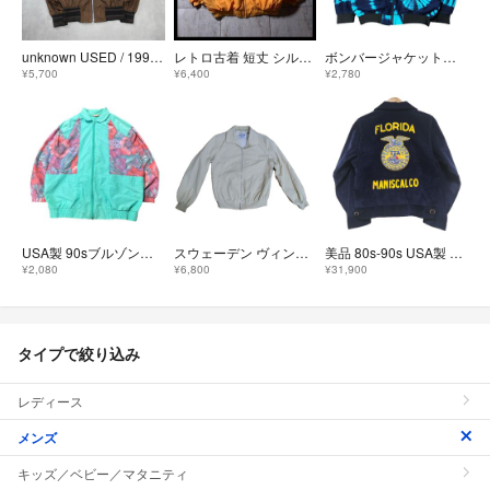
unknown USED / 1990s ナイロン ジッパー ジャケット シワ加工 ブルゾン M メンズ フライトジャケット
レトロ古着 短丈 シルク100% ボンバージャケット スイングトップ オレンジ
ボンバージャケット タイダイ染め ストリート 古着 ブルゾン ネイビー 8La
¥5,700
¥6,400
¥2,780
USA製 90sブルゾン 花柄 ライトジャケット 古着 M 8La
スウェーデン ヴィンテージ ハリトンジャケット スイングトップ ドリズラー
美品 80s-90s USA製 FFAジャケット フロリダ 100-32 濃紺
¥2,080
¥6,800
¥31,900
タイプで絞り込み
レディース
メンズ
キッズ／ベビー／マタニティ