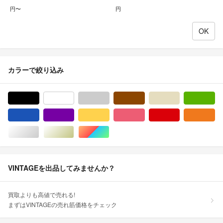
円〜
円
カラーで絞り込み
ブラック/黒色系
ホワイト/白色系
グレー/灰色系
ブラウン/茶色系
ベージュ系
グ
ブルー・ネイビー/青色系
パープル/紫色系
イエロー/黄色系
ピンク/桃色系
レッド/赤色系
オ
シルバー/銀色系
ゴールド/金色系
マルチカラー
VINTAGEを出品してみませんか？
買取よりも高値で売れる!
まずはVINTAGEの売れ筋価格をチェック