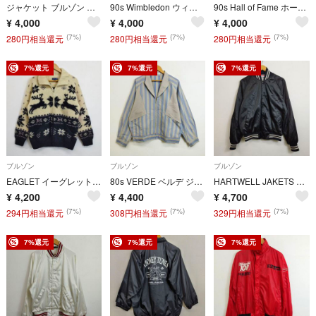
ジャケット ブルゾン ライト アウター ノーカラー イニシャル S リブ ライン 古着 VINTAGE イエロー系 L E55
90s Wimbledon ウィンブルドン ニット ジップアップ ジャケット ブルゾン ライン レトロ 古着 VINTAGE ネイビー系 L E586
90s Hall of Fame ホールオブフェイム 半袖 トラックジャケット ジャージ ワンポイント 刺繍 サイドライン Y2K 平成 ストリート 古着 VINTAGE レッド M G636
¥
4,000
¥
4,000
¥
4,000
(7%)
(7%)
(7%)
280円相当還元
280円相当還元
280円相当還元
7%還元
7%還元
7%還元
ブルゾン
ブルゾン
ブルゾン
EAGLET イーグレット トナカイ柄 カウチン セーター カーディガン ウール 古着 vintage ホワイト ブラック M C22
80s VERDE ベルデ ジップジャケット スウィングトップ ブルゾン ストライプ 変形 ショールカラー ワイドポケット 切替 カジュアル 古着 VINTAGE グレー ブルーG613
HARTWELL JAKETS ハートウェル バーシティ ジャケット ブルゾン 古着 VINTAGE アメリカ製 USA製 ライトアウター M ブラック系 80s 90s C447
¥
4,200
¥
4,400
¥
4,700
(7%)
(7%)
(7%)
294円相当還元
308円相当還元
329円相当還元
7%還元
7%還元
7%還元