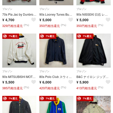
ブルゾン
ブルゾン
ブルゾン
70s Pla Jac by Dunbrooke ダンブルック USA製 スタジャン コーチジャケット 三角タグ 古着 VINTAGE ライトアウター L ホワイト系 C820
90s Looney Tunes Bugs Bunny コーチ ジャケット バッグスバニー 両面 プリント PIRE-39 International ワーナーブラザーズ 古着 VINTAGE ブラック SS D227
90s NISSEKI 日石 レーシングチーム Dash Racer 100 ナイロン ジップアップ ジャケット 薄手 両面 プリント 企業 古着 VINTAGE レッド F G46
¥
4,700
¥
5,000
¥
5,000
(7%)
(7%)
(7%)
329円相当還元
350円相当還元
350円相当還元
7%還元
7%還元
7%還元
ブルゾン
ブルゾン
ブルゾン
90s MITSUBISHI MOTORS 三菱モーターズ スタッフ ジャケット ブルゾン バックプリント 企業物 車 古着 VINTAGE ホワイト F811
80s Polo Club スウィングトップ ジップアップ ジャケット ハリントン フェード チンストラップ ノームコア ライト アウター 古着 VINTAGE ネイビー系 LL E315
B&C ナイロン ジップアップ ジャケット フード付 ウィンドジャケット KW AUTOMOTIVE ロードオブザリングオマージュ パロディ ロゴ 地図 KW 企業 刺繍 ブラック L 古着 VINTAGE L カーヴェー E701
¥
5,500
¥
6,000
¥
5,900
(7%)
(7%)
(7%)
385円相当還元
420円相当還元
413円相当還元
7%還元
7%還元
7%還元