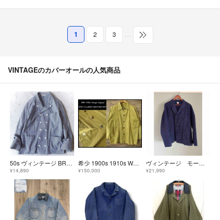
1
2
3
…
VINTAGEのカバーオールの人気商品
50s ヴィンテージ BRAGARD French コックジャケット ユーロ古着
希少 1900s 1910s WW1 大戦 米軍 2ポケット シャツ ジャケット
ヴィンテージ モールスキン カバーオール ダブルジャケット
¥14,890
¥150,000
¥21,990