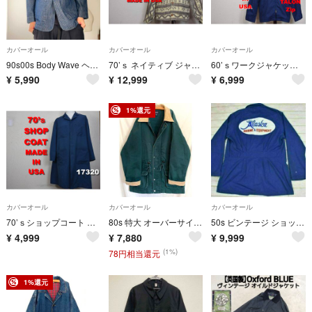
カバーオール
カバーオール
カバーオール
90s00s Body Wave ヘリンボーン デニム素材 カバーオール
70’ｓ ネイティブ ジャケット USA製 17197 ビンテージ 70 501
60’ｓワークジャケット USA製 17130 ライナー付 TALONジップ
¥
5,990
¥
12,999
¥
6,999
1%還元
カバーオール
カバーオール
カバーオール
70’ｓショップコート USA製 17320 ビンテージ 70 90 501
80s 特大 オーバーサイズ カバーオール フィールドジャケット レア
50s ビンテージ ショップ コート アラスカ 紺 6800 ALASKA 00
¥
4,999
¥
7,880
¥
9,999
(1%)
78円相当還元
1%還元