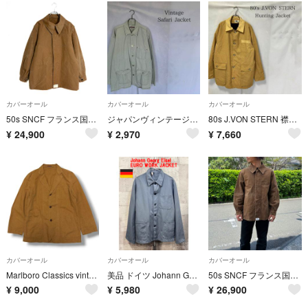
カバーオール
カバーオール
カバーオール
50s SNCF フランス国鉄 レイルロード ワークジャケット 94 85
ジャパンヴィンテージ ホワイトデニムカバーオール ビッグシルエット メタルボタン
80s J.VON STERN 襟切り替えハンティングジャケット 裏地付き
¥
24,900
¥
2,970
¥
7,660
カバーオール
カバーオール
カバーオール
Marlboro Classics vintage リネン混ジャケット 48
美品 ドイツ Johann Georg Eisel ユーロ ワークジャケット Dralon 52 カバーオール グレー ヴィンテージ
50s SNCF フランス国鉄 レイルロード ワークジャケット 88 80
¥
9,000
¥
5,980
¥
26,900