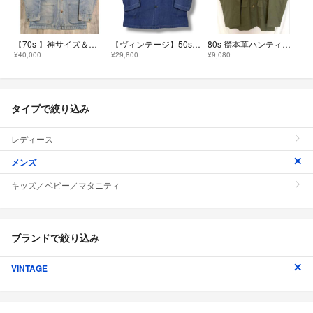
【70s 】神サイズ＆神フェード≪パーフェクト≫Big Mac Coverall
【ヴィンテージ】50s〜 ナス紺 ブルー モールスキン ユーロワークジャケット
80s 襟本革ハンティングジャケット オーバーサイズ 裏チェック レア
¥40,000
¥29,800
¥9,080
タイプで絞り込み
レディース
メンズ
キッズ／ベビー／マタニティ
ブランドで絞り込み
VINTAGE