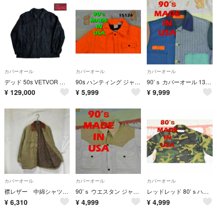
カバーオール
カバーオール
カバーオール
デッド 50s VETVOR ブラック モールスキンジャケット ワークジャケット
90s ハンティング ジャケット 15124ｍ USA製 ビンテージ 80 00
90’ｓ カバーオール 13664c USA製 クレイジー HBT ビンテージ
¥
129,000
¥
5,999
¥
9,999
カバーオール
カバーオール
カバーオール
襟レザー 中綿シャツジャケット ウール 雰囲気 80s 90s ベージュ
90’ｓ ウエスタン ジャケット 13516c USA製 ビンテージ 00 80
レッドレッド 80’ｓハンティングジャケット 13338c USA製ビンテージ8
¥
6,310
¥
4,999
¥
4,999