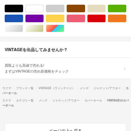
ブラック/黒色系
ホワイト/白色系
グレー/灰色系
ブラウン/茶色系
ベージュ系
グ
ブルー・ネイビー/青色系
パープル/紫色系
イエロー/黄色系
ピンク/桃色系
レッド/赤色系
オ
シルバー/銀色系
ゴールド/金色系
マルチカラー
VINTAGEを出品してみませんか？
買取よりも高値で売れる!
まずはVINTAGEの売れ筋価格をチェック
ラクマ
ブランド一覧
VINTAGE（ヴィンテージ）
メンズ
ジャケット/アウター
カ
バーオール
ラクマ
カテゴリ一覧
メンズ
ジャケット/アウター
カバーオール
VINTAGEのカバ
ーオール
ページの上へ戻る