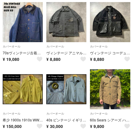
カバーオール
カバーオール
カバーオール
70sヴィンテージ古着BLUE BELL インディゴデニムカバーオールジャケット
ヴィンテージ アニマル ワンポイントロゴ 刺繍 フリース ジャケット レトロ
ヴィンテージ コーデュロイ フェイクレザー 切替 モッズコート ハーフジャケット
¥
19,080
¥
8,880
¥
8,880
カバーオール
カバーオール
カバーオール
希少 1900s 1910s WW1 大戦 米軍 2ポケット シャツ ジャケット
40s ビンテージ イギリス軍 WWII プリズナー ジャケット カバーオール
60s Sears シアーズ ハンティング ジャケット M カーキベージュ
¥
150,000
¥
30,000
¥
9,800