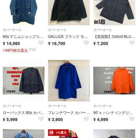
カバーオール
カバーオール
カバーオール
90s デニムショップコート ロングカバーオールオール ユニセックス レア
GALLICE ブラック モールスキン カバーオール
【英国製】Oxford BLUE ヴィンテージ オイルドハンティングジャケット
¥
14,980
¥
16,700
¥
7,200
(1%)
149円相当還元
カバーオール
カバーオール
カバーオール
ローバックス 80s カバーオール USA製 15245m ROEBUKS 90
フレンチワーク カバーオール ショップコート ブルー 古着 ユーロワーク
90’ｓ ハンティングジャケット USA製 16967 IDEALジップ 80
¥
5,999
¥
3,900
¥
4,999
1%還元