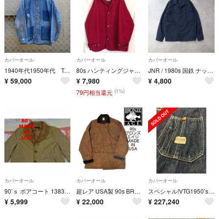
カバーオール
カバーオール
カバーオール
1940年代1950年代 Triple S Brand カバーオール 大戦モデル
80s ハンティングジャケット カバーオール フィールド オーバーサイズ レア
JNR / 1980s 国鉄 ナッパ服 カバーオール ジャケット デットストック
¥
59,000
¥
7,980
¥
4,800
(1%)
79円相当還元
カバーオール
カバーオール
カバーオール
90’ｓ ボアコート 13834m USA製 ビンテージ 80 00 70 5
超レア USA製 90s BRONZE AGE カバーオール ビンテージ
スペシャル!VTG1950’s ヘラクレスデニムカバーオール濃紺USA黄金サイズ
¥
5,999
¥
22,000
¥
227,240