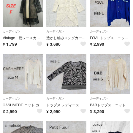
カーディガン
カーディガン
カーディガン
Vintage 総レースカーディガン シースルー レディース 長袖 ヴィンテージ
透かし編みロングカーディガン レース シアー 日本製 羽織 紫外線対策 白 M
FOVL トップス ニット ネイビー カーディガン オシャレ 高見栄 カジュアル
¥
1,799
¥
3,680
¥
2,990
カーディガン
カーディガン
カーディガン
CASHMERE ニット カーディガン ベージュ カシミヤ シンプル 無地 古着
トップス レディース アンサンブル 花柄 長袖 モノクロ ビジュー ボーダー
B&Bトップス ニットカーディガン 羽織り ピンク 春 長袖 無地 シンプル
¥
2,990
¥
2,990
¥
3,290