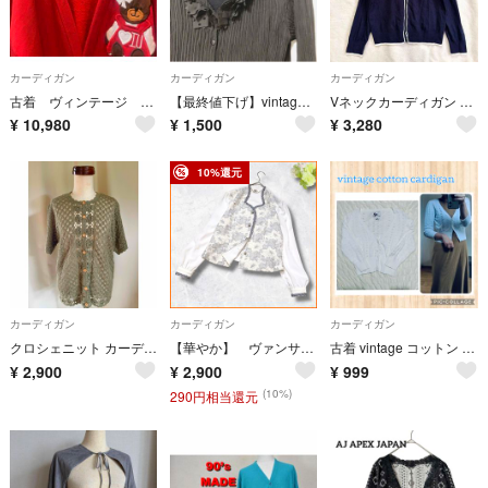
カーディガン
カーディガン
カーディガン
古着 ヴィンテージ vintage カーディガン デザインカーディガン くま
【最終値下げ】vintage シフォン シアーカーディガン フリル black
Vネックカーディガン 長袖 冷房対策 UV対策 羽織り 配色 ライン 紺 L
¥
10,980
¥
1,500
¥
3,280
10%還元
カーディガン
カーディガン
カーディガン
クロシェニット カーディガン カーキ 花柄 レトロ ビンテージ ヴィンテージ
【華やか】 ヴァンサンク 相模商会 カーディガン 花柄 フラワー レース シアー ホワイト シルバー M
古着 vintage コットン ショート丈 透かし編み カーディガン ホワイト
¥
2,900
¥
2,900
¥
999
(10%)
290円相当還元