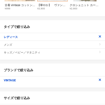
古着 vintage コットン ショート丈 透かし編み カーディガン ホワイト
【華やか】 ヴァンサンク 相模商会 カーディガン 花柄 フラワー レース シアー ホワイト シルバー M
クロシェニット カーディガン カーキ 花柄 レトロ ビンテージ ヴィンテージ
¥999
¥2,900
¥2,900
タイプで絞り込み
レディース
メンズ
キッズ／ベビー／マタニティ
ブランドで絞り込み
VINTAGE
サイズで絞り込み