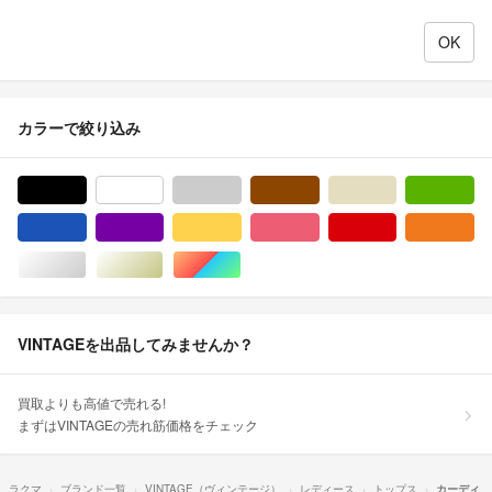
カラーで絞り込み
ブラック/黒色系
ホワイト/白色系
グレー/灰色系
ブラウン/茶色系
ベージュ系
グ
ブルー・ネイビー/青色系
パープル/紫色系
イエロー/黄色系
ピンク/桃色系
レッド/赤色系
オ
シルバー/銀色系
ゴールド/金色系
マルチカラー
VINTAGEを出品してみませんか？
買取よりも高値で売れる!
まずはVINTAGEの売れ筋価格をチェック
ラクマ
ブランド一覧
VINTAGE（ヴィンテージ）
レディース
トップス
カーディ