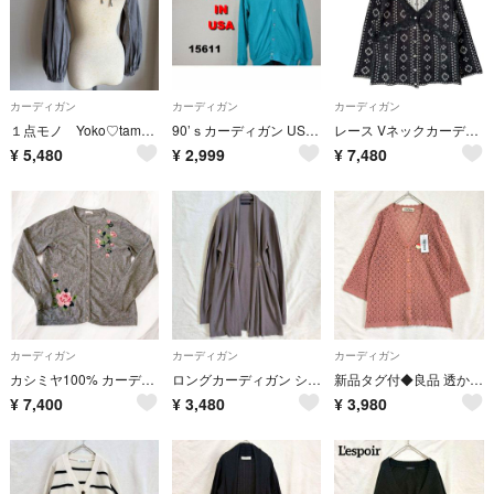
カーディガン
カーディガン
カーディガン
１点モノ Yoko♡tamas アレンジボレロ ボリュームスリーブ ヴィンテージ
90’ｓカーディガン USA製 15611 ビンテージ 80 00
レース Vネックカーディガン 総柄 冷房対策 UV対策 薄手 羽織 黒 40 L
¥
5,480
¥
2,999
¥
7,480
カーディガン
カーディガン
カーディガン
カシミヤ100% カーディガン 花柄 フラワー ボタン ニットM〜L グレー
ロングカーディガン ショール 羽織 薄手 体型カバー 冷房対策 UV対策 M
新品タグ付◆良品 透かし編みカーディガン ロング 七分袖 体型カバー ピンク M
¥
7,400
¥
3,480
¥
3,980