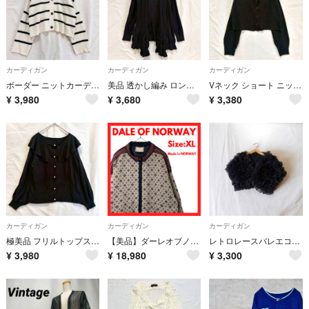
カーディガン
カーディガン
カーディガン
ボーダー ニットカーディガン ショート丈 ドロップショルダー 体型カバー L
美品 透かし編み ロング カーディガン フリル シアー 薄手 ショール風 黒 L
Vネック ショート ニットカーディガン 冷房対策 羽織 黒 ブラック 洗える L
¥
3,980
¥
3,680
¥
3,380
カーディガン
カーディガン
カーディガン
極美品 フリルトップス パールボタン ニット カーディガン 2WAY 黒 L
【美品】ダーレオブノルウェー ノルディック柄 ウール ニットジャケット XL
レトロレースバレエコアロリータフリルボレロフラワーレースカーディガンゴスロリ
¥
3,980
¥
18,980
¥
3,300