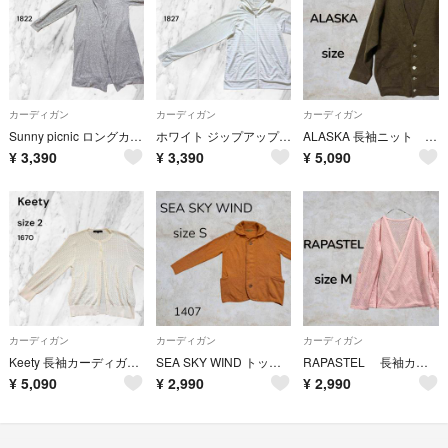
カーディガン
カーディガン
カーディガン
Sunny picnic ロングカーディガン グレー Lサイズ杢グレー薄手羽織り
ホワイト ジップアップパーカー Mサイズラッシュガード 日焼けパーカー 白古着
ALASKA 長袖ニット Ｖネック 長袖カーディガン グリーン 古着
¥
3,390
¥
3,390
¥
5,090
カーディガン
カーディガン
カーディガン
Keety 長袖カーディガン size 2 薄手 レース 白 ホワイト 綺麗目
SEA SKY WIND トップス ニットカーディガン 長袖 オレンジ キャメル
RAPASTEL 長袖カーディガン 羽織 ピンク ボレロ サイズMーL
¥
5,090
¥
2,990
¥
2,990