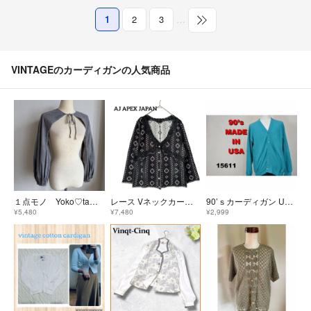
1
2
3
…
VINTAGEのカーディガンの人気商品
１点モノ Yoko♡tamas アレンジボレロ ボリュームスリーブ ヴィンテージ
レース Vネックカーディガン 総柄 冷房対策 UV対策 薄手 羽織 黒 40 L
90’ｓカーディガン USA製 15611 ビンテージ 80 00
¥5,480
¥7,480
¥2,999