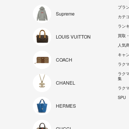
ブラ
Supreme
カテ
ラン
買取
LOUIS
VUITTON
人気
キャ
COACH
ラクマp
ラク
集
CHANEL
ラク
SPU
HERMES
GUCCI