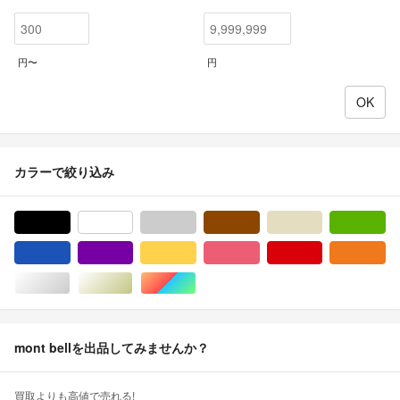
円〜
円
カラーで絞り込み
ブラック/黒色系
ホワイト/白色系
グレー/灰色系
ブラウン/茶色系
ベージュ系
グ
ブルー・ネイビー/青色系
パープル/紫色系
イエロー/黄色系
ピンク/桃色系
レッド/赤色系
オ
シルバー/銀色系
ゴールド/金色系
マルチカラー
mont bellを出品してみませんか？
買取よりも高値で売れる!