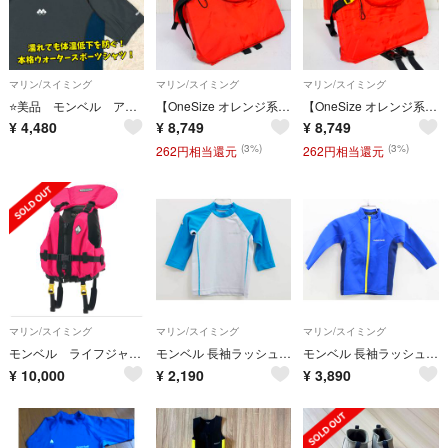
マリン/スイミング
マリン/スイミング
マリン/スイミング
⭐️美品 モンベル アクアボディシャツ Men’s L グレー 海 プール
【OneSize オレンジ系】 Montbell ( モンベル ) 浮くっしょん ＋ クッションカバー ナイロン マリンアクティビティギア z00058879 マリンアクティビティギア
【OneSize オレンジ系】 Montbell ( モンベル ) 浮くっしょん ＋ クッションカバー ナイロン マリンアクティビティギア z00058878 マリンアクティビティギア
¥
4,480
¥
8,749
¥
8,749
(3%)
(3%)
262円相当還元
262円相当還元
マリン/スイミング
マリン/スイミング
マリン/スイミング
モンベル ライフジャケット 二つセット
モンベル 長袖ラッシュガード 90cm キッズ 男児 水色【中古】《
モンベル 長袖ラッシュガード 100cm キッズ 男児 青【中古】《
¥
10,000
¥
2,190
¥
3,890