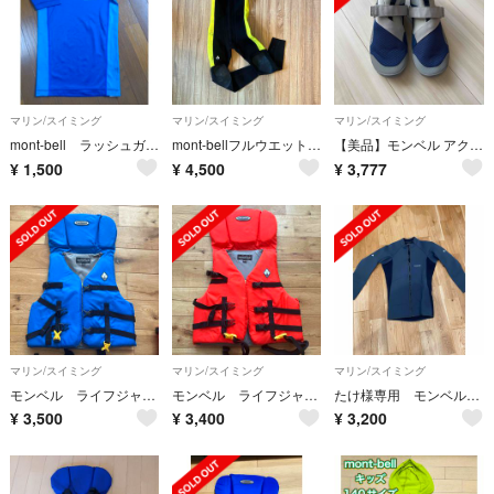
マリン/スイミング
マリン/スイミング
マリン/スイミング
mont-bell ラッシュガード 130cm
mont-bellフルウエットスーツ ブラック/イエロー 140
【美品】モンベル アクアソック マリンスポーツ 25cm ブルーxグレー
¥
1,500
¥
4,500
¥
3,777
マリン/スイミング
マリン/スイミング
マリン/スイミング
モンベル ライフジャケット
モンベル ライフジャケット
たけ様専用 モンベル ネオプレンジャケット
¥
3,500
¥
3,400
¥
3,200