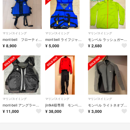
マリン/スイミング
マリン/スイミング
マリン/スイミング
mont-bell フローティング ベスト
mont bell ライフジャケット
モンベル ラッシュガードとしても使用可能 キッズ 140サイズ 中古 匿名発送
¥
8,900
¥
5,000
¥
2,680
マリン/スイミング
マリン/スイミング
マリン/スイミング
mont-bell アングラー カラー:BK サイズ:S/M
jintk4様専用 モンベル スーパードライスーツ #1127462
モンベル ライトネオプレン ジップアップ
¥
11,000
¥
38,000
¥
3,000