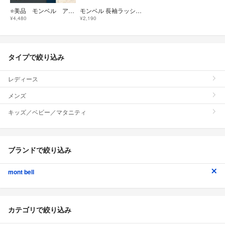
⭐️美品 モンベル アクアボディシャツ Men’s L グレー 海 プール
モンベル 長袖ラッシュガード 90cm キッズ 男児 水色【中古】《
¥4,480
¥2,190
タイプで絞り込み
レディース
メンズ
キッズ／ベビー／マタニティ
ブランドで絞り込み
mont bell
カテゴリで絞り込み