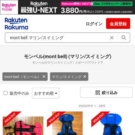
ログイン
会員登録
モンベル(mont bell) (マリン/スイミング)
モンベルのマリン/スイミング / スポーツ/アウトドア
mont bell（モンベル）
マリン/スイミング
絞り込み
販売中のみ
おすすめ順
約200件中 1 - 36件