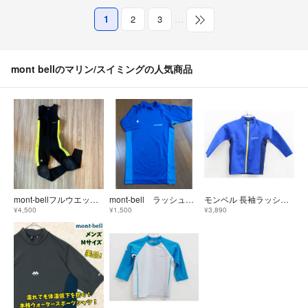
1
2
3
…
mont bellのマリン/スイミングの人気商品
mont-bellフルウエットスーツ ブラック/イエロー 140
mont-bell ラッシュガード 130cm
モンベル 長袖ラッシュガード 100cm キッズ 男児 青【中古】《
¥4,500
¥1,500
¥3,890