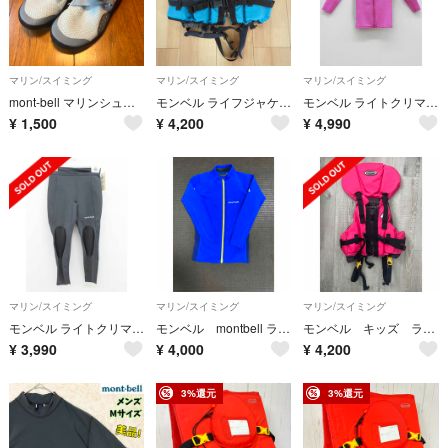
マリン/スイミング
マリン/スイミング
マリン/スイミング
mont-bell マリンシューズ 22センチ
モンベル ライフジャケット フリーダムキッズ 125-155ブルー
モンベル ライトクリマプレンシャツ/長袖ラッシュガード 110cm キッズ 女児 ピンク【新品 未使用品】【新入荷!】▽
¥
1,500
¥
4,200
¥
4,990
マリン/スイミング
マリン/スイミング
マリン/スイミング
モンベル ライトクリマプレンタイツ 110cm キッズ 男児 女児 グレー【新品 未使用品】【新入荷!】▲
モンベル montbell ライトクリマプレン ロングスリーブシャツ130
モンベル キッズ ライフジャケット
¥
3,990
¥
4,000
¥
4,200
3%還元
3%還元