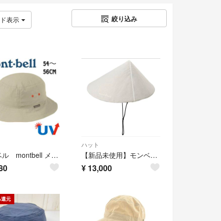
絞り込み
ッド表示
ハット
モンベル montbell メンズ/レディース ハット/帽子/トレッキング/UVカット ベージュ
【新品未使用】モンベル フィールドアンブレロ ホワイト
80
¥
13,000
%還元