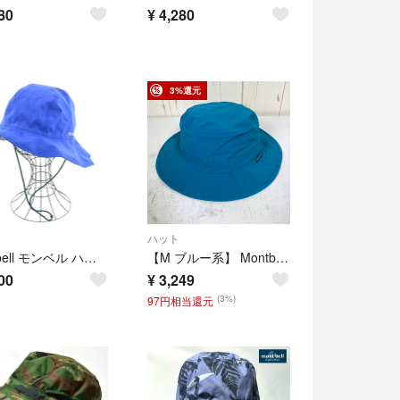
80
¥
4,280
3%還元
ハット
Montbell モンベル ハット 青 【古着】【中古】【送料無料】
【M ブルー系】 Montbell ( モンベル ) ストレッチ O.D. ハット ナイロン ウェア ウェア小物 ヘッドウェア ハット z00058681 ハット ヘッドウェア ウェア小物 ウェア
00
¥
3,249
(3%)
97円相当還元