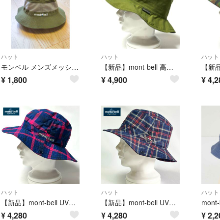
ハット
ハット
ハット
モンベル メンズメッシュクラッシャーハット Lサイズ
【新品】mont-bell 高機能GORE-TEX UVケア全天候型メドーハット
¥
1,800
¥
4,900
¥
4,2
ハット
ハット
ハット
【新品】mont-bell UVケア&さらさら清涼素材 軽量速乾消臭機能ハット
【新品】mont-bell UVケア&速乾消臭機能 ロゴ刺繍チェック柄ハットNV
¥
4,280
¥
4,280
¥
2,2