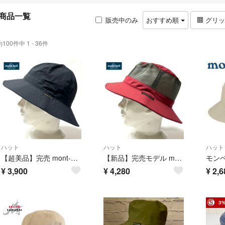
商品一覧
販売中のみ
おすすめ順
グリ
約100件中 1 - 36件
ハット
ハット
ハット
【超美品】完売 mont-bell モンベル90%UVカット 撥水メトロハット
【新品】完売モデル mont-bell UVケア涼しいメッシュクラッシャーハット
¥
3,900
¥
4,280
¥
2,6
3