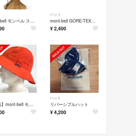
ハット
mont-bell モンベル ステンレスメッシュハット 帽子 USED美品 Mサイズ #1118657 男女兼用 アウトドア 登山 ストラップ付 X7373
mont-bell GORE-TEXハット カーキ
90
¥
2,400
ハット
【新品】mont-bell モンベル90%UVカット撥水機能ナイロンメトロハット
リバーシブルハット
00
¥
4,200