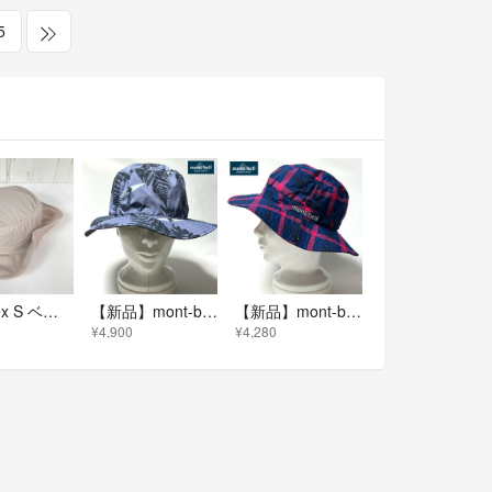
5
【Unisex S ベージュ系】 Montbell ( モンベル ) ワイド ブリム ハット Wide Brim Hat ナイロン ウェア ウェア小物 ヘッドウェア ハット z00059584 ハット ヘッドウェ
【新品】mont-bell UVカット肌ざわり心地よい速乾機能さわやか総柄ハット
【新品】mont-bell UVケア&さらさら清涼素材 軽量速乾消臭機能ハット
¥4,900
¥4,280