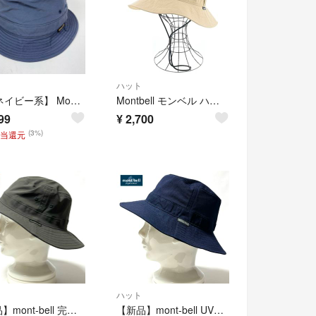
ハット
【M ネイビー系】 Montbell ( モンベル ) ストレッチ O.D.ショートブリムハット ナイロン ウェア ウェア小物 ヘッドウェア ハット z00055168 ハット ヘッドウェア ウェア
Montbell モンベル ハット ベージュ 【古着】【中古】【送料無料】
99
¥
2,700
(3%)
相当還元
ハット
【新品】mont-bell 完売カラーUV&撥水パッカブルストレッチハットKH
【新品】mont-bell UVケア 撥水&透湿ブリーズライト素材 ドライ快適