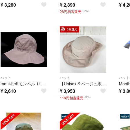
¥
3,280
¥
2,890
¥
4,2
(1%)
28円相当還元
3%還元
ハット
ハット
ハット
mont-bell モンベル 1108743 ワイドブリム ナイロン ハット sizeXL/ベージュ ■◇ メンズ
【Unisex S ベージュ系】 Montbell ( モンベル ) ワイド ブリム ハット Wide Brim Hat ナイロン ウェア ウェア小物 ヘッドウェア ハット z00059584 ハット ヘッドウェ
¥
2,610
¥
3,953
¥
3,8
(3%)
118円相当還元