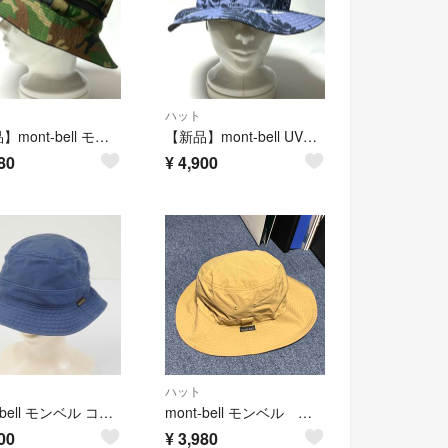
ハット
【新品】mont-bell モンベル UVケア 通気性抜群ベンチレーションハット
【新品】mont-bell UVカット肌ざわり心地よい速乾機能さわやか総柄ハット
80
¥
4,900
ハット
mont-bell モンベル コットン ツイルハット USED品 #2108142 ネイビー コットン 男女兼用 Mサイズ アウトドア ハット X9347
mont-bell モンベル アウトドアハット L ベージュ 限定価格 キャンプ
00
¥
3,980