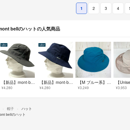
1
2
3
4
mont bellのハットの人気商品
【新品】mont-bell 完売カラーUV&撥水パッカブルストレッチハットKH
【新品】mont-bell UVケア 撥水&透湿ブリーズライト素材 ドライ快適
【M ブルー系】 Montbell ( モンベル ) ストレッチ O.D. ハット ナイロン ウェア ウェア小物 ヘッドウェア ハット z00058681 ハット ヘッドウェア ウェア小物 ウェア
¥4,280
¥4,280
¥3,249
¥3,953
帽子
ハット
ont bellのハット