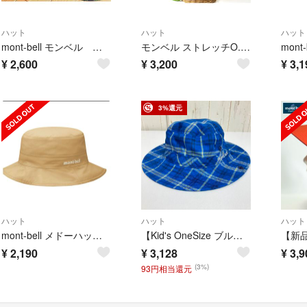
ハット
ハット
ハット
mont-bell モンベル カモワッチハット【M】＆【L】
モンベル ストレッチO.D.ハット #1108744 アウトドア 帽子 ブランド レディース メンズ 56-58cmサイズ グレー mont-bell
¥
2,600
¥
3,200
¥
3,1
3%還元
ハット
ハット
ハット
mont-bell メドーハット ゴアテックス
【Kid's OneSize ブルー系】 Montbell ( モンベル ) ウイックロン ライト ハット WIC.ライト ハット ポリエステル ウェア ウェア小物 ヘッドウェア ハット z00052345 ハット ヘッ
¥
2,190
¥
3,128
¥
3,9
(3%)
93円相当還元