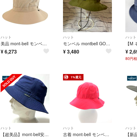
ハット
ハット
ハット
美品 mont-bell モンベル サイズM ベージュ ナイロン バケットハット メンズ 603654 【中古】
モンベル montbell GORE TEX HAT Mサイズ中古
¥
6,273
¥
3,480
¥
2,6
80円
1%還元
ハット
ハット
ハット
【超美品】mont-bell安心UVケア通気性抜群な速乾ドライ素材バケットハット
古着 mont-bell モンベル クラッシャー ハット S ピンク 帽子 アウトドア ユニセックス メンズ