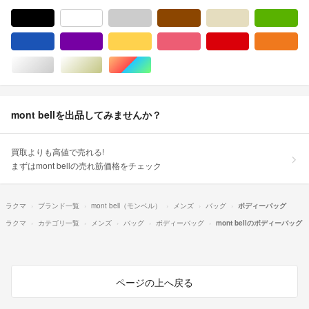
ブラック/黒色系
ホワイト/白色系
グレー/灰色系
ブラウン/茶色系
ベージュ系
グ
ブルー・ネイビー/青色系
パープル/紫色系
イエロー/黄色系
ピンク/桃色系
レッド/赤色系
オ
シルバー/銀色系
ゴールド/金色系
マルチカラー
mont bellを出品してみませんか？
買取よりも高値で売れる!
まずはmont bellの売れ筋価格をチェック
ラクマ
ブランド一覧
mont bell（モンベル）
メンズ
バッグ
ボディーバッグ
ラクマ
カテゴリ一覧
メンズ
バッグ
ボディーバッグ
mont bellのボディーバッグ
ページの上へ戻る