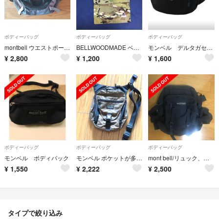
ボディーバッグ
ボディーバッグ
ボディーバッグ
montbell ウエストポーチ ボディバッグ
BELLWOODMADE ベルウッドメイド サコッシュ 迷彩 カモフラージュ
モンベル デルタガセットポーチL ブラック
¥
2,800
¥
1,200
¥
1,600
ボディーバッグ
ボディーバッグ
ボディーバッグ
モンベル ボディバック
モンベル ポケットが多く使い勝手のいい長形状のポーチです。 フロントポケット
mont bell/リュック、ウエストポーチ、ボディバック
¥
1,550
¥
2,222
¥
2,500
タイプで絞り込み