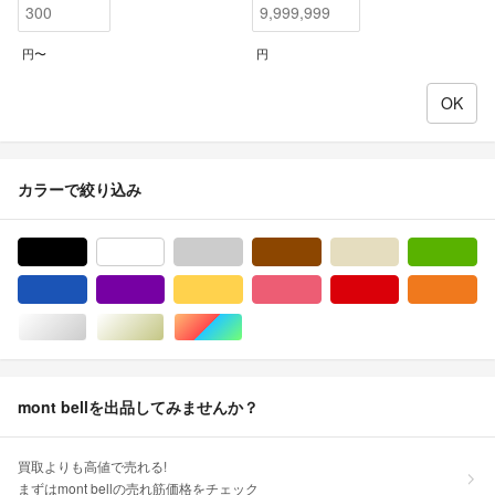
円〜
円
カラーで絞り込み
ブラック/黒色系
ホワイト/白色系
グレー/灰色系
ブラウン/茶色系
ベージュ系
グ
ブルー・ネイビー/青色系
パープル/紫色系
イエロー/黄色系
ピンク/桃色系
レッド/赤色系
オ
シルバー/銀色系
ゴールド/金色系
マルチカラー
mont bellを出品してみませんか？
買取よりも高値で売れる!
まずはmont bellの売れ筋価格をチェック