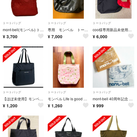
トートバッグ
トートバッグ
トートバッグ
mont-bell(モンベル) トートバッグ ポケッタブル ライトトート L 1123974 レッド エコバッグ
専用 モンベル トートバッグ
coo様専用新品未使用mont-bellモンベルトートバッグ2点セット
¥
3,700
¥
7,000
¥
6,000
トートバッグ
トートバッグ
トートバッグ
【ほぼ未使用】モンベル ポケッタブルライトトートM 黒
モンベル Life is good トートバック
mont-bell 40周年記念 エコバッグショッピングバッグ トートバッグ
¥
1,200
¥
1,260
¥
999