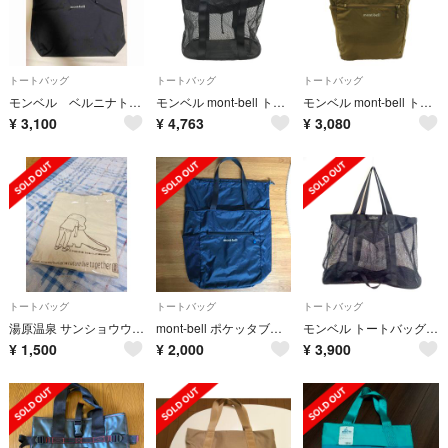
トートバッグ
トートバッグ
トートバッグ
モンベル ベルニナトートバック ブラック Ｍ
モンベル mont-bell トートバッグ メッシュバッグ ユニセックス
モンベル mont-bell トートバッグ レディース
¥
3,100
¥
4,763
¥
3,080
トートバッグ
トートバッグ
トートバッグ
湯原温泉 サンショウウオ トートバッグ
mont-bell ポケッタブル ライトトート Ｓ
モンベル トートバッグ 黒 化学繊維
¥
1,500
¥
2,000
¥
3,900