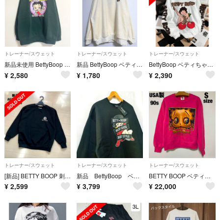
トレーナー/スウェット
トレーナー/スウェット
トレーナー/スウェット
新品未使用 BettyBoop ベティ・ブープ トレーナー オーバーサイズ 緑
新品 BettyBoop ベティ・ブープ ふわふわ プルオーバー アイボリー M
BettyBoop ベティちゃん トレーナー スウェット 裏起毛 薄手 ヒョウ柄
¥
2,580
¥
1,780
¥
2,390
トレーナー/スウェット
トレーナー/スウェット
トレーナー/スウェット
[新品] BETTY BOOP 刺繍 ラインストーン スウェット トレーナー
新品 BettyBoop ベティブープ 裏起毛 トレーナー レディース 4L 黒
BETTY BOOP ベティブープ スエット USA製 S ビンテージ90s
¥
2,599
¥
3,799
¥
22,000