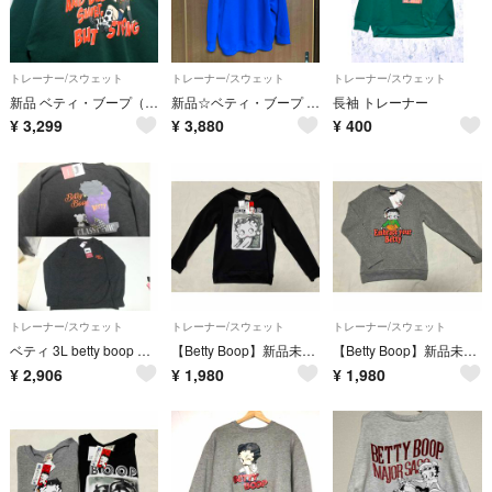
トレーナー/スウェット
トレーナー/スウェット
トレーナー/スウェット
新品 ベティ・ブープ（ Betty Boop）トレーナー Lサイズ 裏起毛 緑色
新品☆ベティ・ブープ ベティちゃん 大きめスウェット 青 4L
長袖 トレーナー
¥
3,299
¥
3,880
¥
400
トレーナー/スウェット
トレーナー/スウェット
トレーナー/スウェット
ベティ 3L betty boop 刺繍 スウェット トレーナー スケボー新品
【Betty Boop】新品未使用 トレーナー ブラック 黒 Mサイズ
【Betty Boop】新品未使用 トレーナー グレー スウェット 長袖
¥
2,906
¥
1,980
¥
1,980