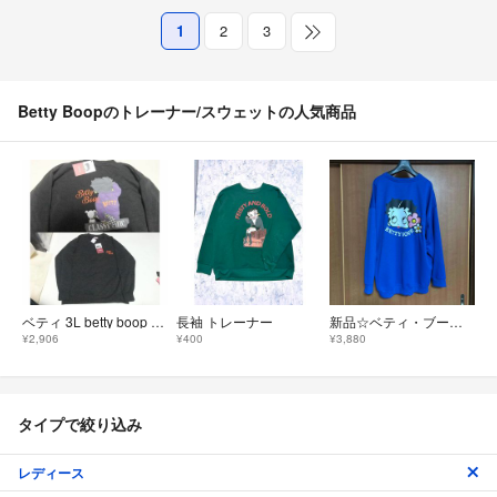
1
2
3
Betty Boopのトレーナー/スウェットの人気商品
ベティ 3L betty boop 刺繍 スウェット トレーナー スケボー新品
長袖 トレーナー
新品☆ベティ・ブープ ベティちゃん 大きめスウェット 青 4L
¥2,906
¥400
¥3,880
タイプで絞り込み
レディース