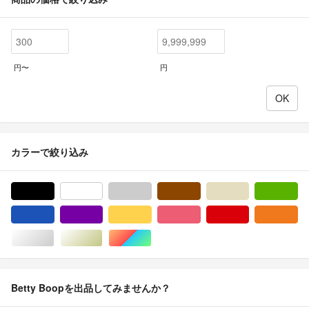
円〜
円
カラーで絞り込み
ブラック/黒色系
ホワイト/白色系
グレー/灰色系
ブラウン/茶色系
ベージュ系
グ
ブルー・ネイビー/青色系
パープル/紫色系
イエロー/黄色系
ピンク/桃色系
レッド/赤色系
オ
シルバー/銀色系
ゴールド/金色系
マルチカラー
Betty Boopを出品してみませんか？