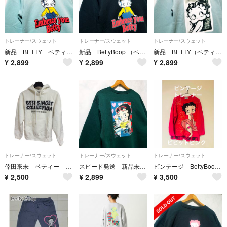
トレーナー/スウェット
トレーナー/スウェット
トレーナー/スウェット
新品 BETTY ベティ BOOP ブープ トレーナー 裏起毛
新品 BettyBoop （ベティブープ）両面プリント トレーナー 裏起毛 黒色
新品 BETTY（ベティ）BOOP（ブープ)トレーナー M 裏起毛 レディース
¥
2,899
¥
2,899
¥
2,899
トレーナー/スウェット
トレーナー/スウェット
トレーナー/スウェット
倖田來未 ベティー 裏起毛プルオーバー ベストコレクション2016 ツアーグッズ
スピード発送 新品未使用 BETTY BOOP レディース トレーナー 裏起毛
ビンテージ BettyBoop トレーナー
¥
2,500
¥
2,899
¥
3,500