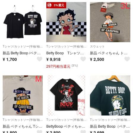
3%還元
Tシャツ/カットソー(半袖/袖なし)
Tシャツ/カットソー(半袖/袖なし)
スウェット
新品 Betty Boop /ベティ・ブープ Tシャツ：SIZE=LL
Betty Boop Tシャツ ドレス チェッカーフラッグ プリント ストリート
新品 ベティちゃん トレーナー 3L
¥
1,700
¥
9,918
¥
2,500
(3%)
297円相当還元
Tシャツ/カットソー(半袖/袖なし)
Tシャツ/カットソー(半袖/袖なし)
Tシャツ/カットソー(半袖/袖なし)
新品 ベティちゃん Tシャツ M
BettyBoop ベティちゃん 半袖Tシャツ 男女兼用デザイン ブラック
新品 Betty Boop（ベティブープ）カットソー Tシャツ 春夏 M 黒色
¥
1,800
¥
2,800
¥
2,699