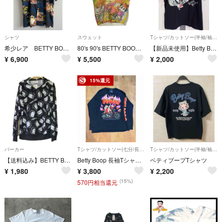
シャツ
スウェット
Tシャツ/カットソー(半袖/袖なし)
希少レア BETTY BOOP ベティ・ブープ アロハシャツ ジュートバッグ付き 観音菩薩 総柄 開襟シャツ 和柄 かりゆし XL
80's 90's BETTY BOOP ベティープープ 半袖 クルーネックスウェット ホワイト マルチカラー USA製 Size M
【新品未使用】Betty Boop Biker Tシャツ ベティちゃん4Lサイズ
¥
6,900
¥
5,500
¥
2,000
15%還元
パーカー
Tシャツ/カットソー(七分/長袖)
Tシャツ/カットソー(半袖/袖なし)
【送料込み】BETTY BOOP ベティーブープ フリースパーカー カンガルーポケット フード付き 男女兼用 Lサイズ
Betty Boop 長袖Tシャツ M
ベティブープTシャツ
¥
1,980
¥
3,800
¥
2,200
(15%)
570円相当還元