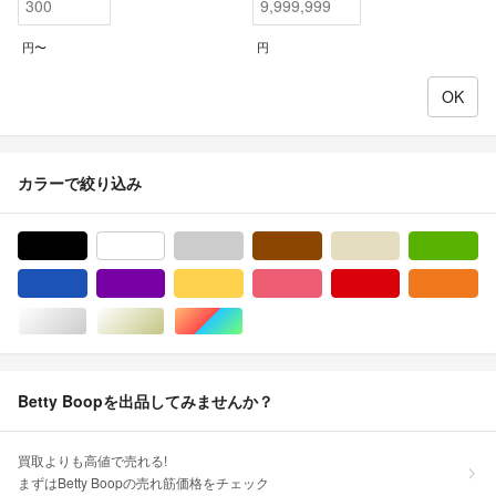
円〜
円
カラーで絞り込み
ブラック/黒色系
ホワイト/白色系
グレー/灰色系
ブラウン/茶色系
ベージュ系
グ
ブルー・ネイビー/青色系
パープル/紫色系
イエロー/黄色系
ピンク/桃色系
レッド/赤色系
オ
シルバー/銀色系
ゴールド/金色系
マルチカラー
Betty Boopを出品してみませんか？
買取よりも高値で売れる!
まずはBetty Boopの売れ筋価格をチェック