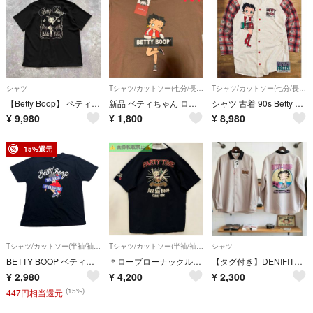
シャツ
Tシャツ/カットソー(七分/長袖)
Tシャツ/カットソー(七分/長袖)
【Betty Boop】 ベティブープ オープンカラーシャツ アロハシャツ 刺繍
新品 ベティちゃん ロンT M
シャツ 古着 90s Betty Boop ベティ・ブープ L 七分丈 USA製
¥
9,980
¥
1,800
¥
8,980
15%還元
Tシャツ/カットソー(半袖/袖なし)
Tシャツ/カットソー(半袖/袖なし)
シャツ
BETTY BOOP ベティブープ Tシャツ 半袖 メンズ 3L ブラック キャラクター ビッグサイズ フロントプリント ゆるだぼ
＊ローブローナックル×ベティちゃん PARTY TIME 刺繍 Tシャツ XL
【タグ付き】DENIFITS× Betty Boop ビッグシルエットシャツ
¥
2,980
¥
4,200
¥
2,300
(15%)
447円相当還元