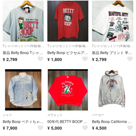
Tシャツ/カットソー(半袖/袖なし)
Tシャツ/カットソー(半袖/袖なし)
Tシャツ/カットソー(半袖/袖なし)
新品 Betty Boop Tシャツ Lサイズ メンズ グレー ベティブープ
Betty Boop ピクセルアート Tシャツ レッド
新品 Betty プリント 半袖 Tシャツ MEN'S ホワイト Lサイズ
¥
2,799
¥
1,800
¥
2,799
シャツ
スウェット
パーカー
Betty Boop ベティちゃん デニムシャツ 90s 両面プリント
00年代 BETTY BOOP ベティーブープ キャラクタースウェットシャツ
Betty Boop California プリントプルオーバーパーカー M
¥
7,900
¥
5,000
¥
4,500