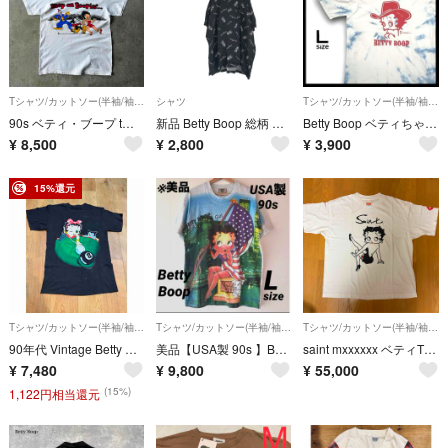
Tシャツ/カットソー(半袖/袖なし)
シャツ
Tシャツ/カットソー(半袖/袖なし)
90s ベティ・ブープ tシャツ USA製 Keep on Boopin'
新品 Betty Boop 総柄 半袖シャツ ブラック
Betty Boop ベティちゃん Tシャツ USA 古着 タイダイブリーチ Lサイズ
¥
8,500
¥
2,800
¥
3,900
15%還元
Tシャツ/カットソー(半袖/袖なし)
Tシャツ/カットソー(半袖/袖なし)
Tシャツ/カットソー(半袖/袖なし)
90年代 Vintage Betty Boop ビリヤードプリント 半袖Tシャツ
美品【USA製 90s 】Betty Boop Tシャツ ベティブープ 星条旗
saint mxxxxxx ベティTシャツ SANA着用
¥
7,480
¥
9,800
¥
55,000
(15%)
1,122円相当還元