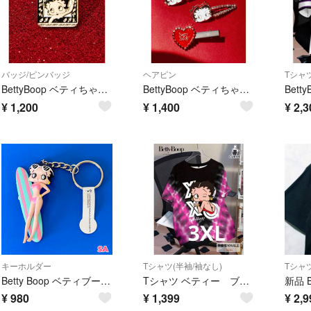
バッジ/ピンバッジ
ヘアピン
Tシャツ
BettyBoop ベティちゃん ピンバッジ おしゃれ小物 レトロ ビンテージ
BettyBoop ベティちゃん ヘアクリップ 前髪ピン ベティちゃんヘアピン
¥
1,200
¥
1,400
¥
2,3
キーホルダー
Tシャツ(半袖/袖なし)
Betty Boop ベティブープ 3D キーホルダー キーリング サーフ アメリカン雑貨 新品未使用 No.SA
Tシャツ ベティー ブランド キャラクター 大きい 半袖シャツ 黒 ピンク
¥
980
¥
1,399
¥
2,9