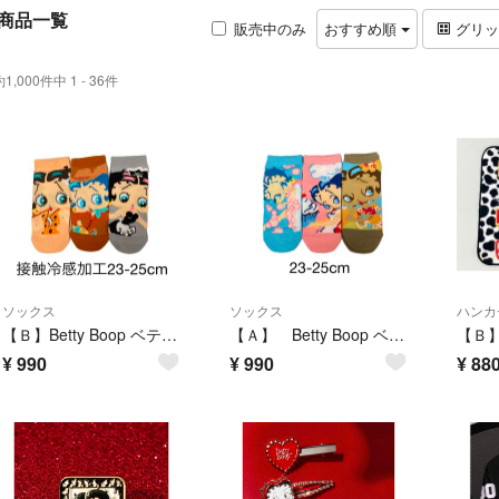
商品一覧
販売中のみ
おすすめ順
グリ
約1,000件中 1 - 36件
ソックス
ソックス
ハンカ
【Ｂ】Betty Boop ベティ 接触冷感加工靴下 ソックス 3足 レディース
【Ａ】 Betty Boop ベティ 靴下 ソックス 3足 レディース ガールズ
¥
990
¥
990
¥
88