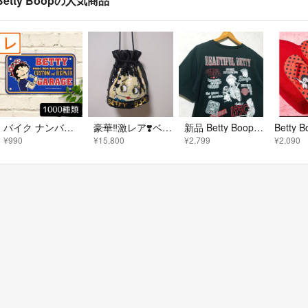
Betty Boopの人気商品
バイク ナンバープレート看板18】ベティーちゃん ガレージ★車庫グッズ壁飾り
豪華‼️激レア❣️ベティちゃん☆Betty Boop スパンコール 巾着バッグ大
新品 Betty Boop（ベティブープ）Tシャツ 春夏 Lサイズ 黒色
¥990
¥15,800
¥2,799
¥2,090