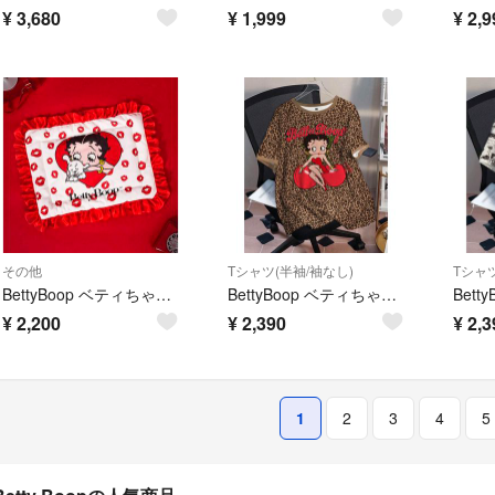
¥
3,680
¥
1,999
¥
2,9
その他
Tシャツ(半袖/袖なし)
Tシャツ
BettyBoop ベティちゃん 座布団 ペットマット
BettyBoop ベティちゃん 半袖Tシャツ ヒョウ柄 ゆったりサイズ 4L
¥
2,200
¥
2,390
¥
2,3
1
2
3
4
5