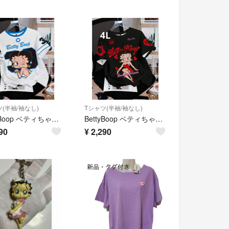
(半袖/袖なし)
Tシャツ(半袖/袖なし)
BettyBoop ベティちゃん 半袖Tシャツ 白×水色 Lサイズ
BettyBoop ベティちゃん 半袖Tシャツ 黒 ゆったりサイズ 袖プリント 男女兼用デザイン
90
¥
2,290