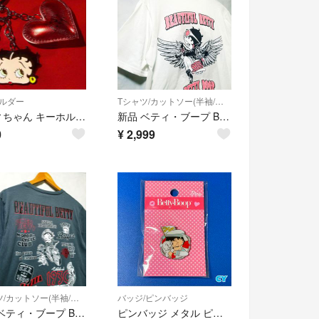
ルダー
Tシャツ/カットソー(半袖/袖なし)
ベティちゃん キーホルダー Betty Boop
新品 ベティ・ブープ Betty Boop メンズ Tシャツ Mサイズ 白色
0
¥
2,999
Tシャツ/カットソー(半袖/袖なし)
バッジ/ピンバッジ
新品 ベティ・ブープ Betty Boop メンズ Tシャツ L ダークグレー
ピンバッジ メタル ピンズ Betty Boop ベティブープ COOL BREEZE アメリカン雑貨 新品未開封 No.CY