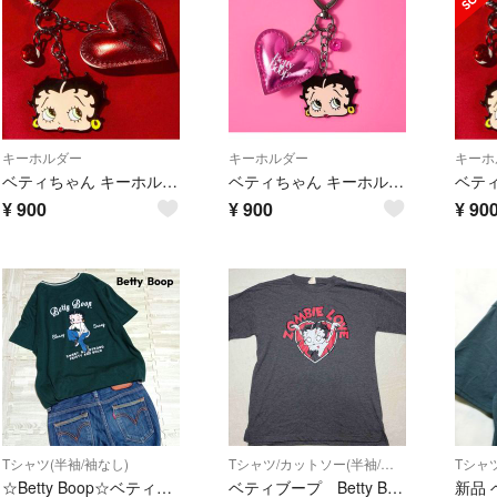
キーホルダー
キーホルダー
キーホ
ベティちゃん キーホルダー Betty Boop
ベティちゃん キーホルダー Betty Boop
¥
900
¥
900
¥
90
Tシャツ(半袖/袖なし)
Tシャツ/カットソー(半袖/袖なし)
☆Betty Boop☆ベティちゃん・バックプリント・半袖Tシャツ(L)・モスグリーン
ベティブープ Betty Boop ZOMBIE LOVE Tシャツ Tシャツ 半袖 y2k フリーサイズ