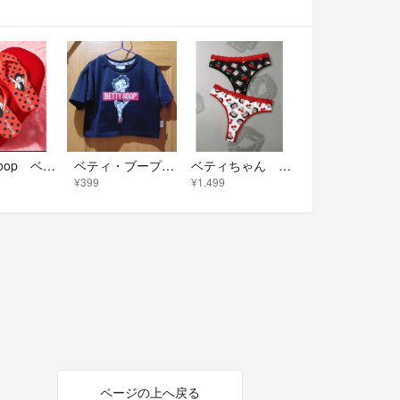
Betty Boop ベティちゃん ビーチサンダル
ベティ・ブープ Ｔシャツ サイズ110 (372)
ベティちゃん Tバック 2枚セット チェリー柄
¥399
¥1,499
ページの上へ戻る