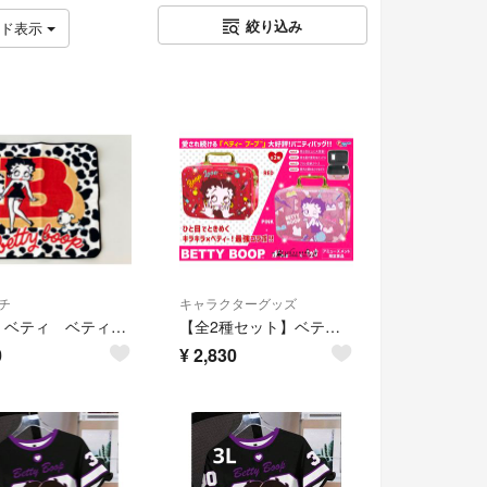
絞り込み
ッド表示
チ
キャラクターグッズ
【Ｂ】ベティ ベティちゃん タオルハンカチ ミニタオル ハンドタオル 未使用
【全2種セット】ベティーブープ きらきらバニティバッグ Ver.6
0
¥
2,830