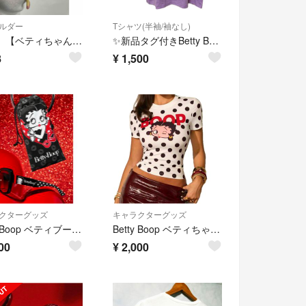
ルダー
Tシャツ(半袖/袖なし)
1777）【ベティちゃん】PVCキーホルダーWAITRESS（中古）
✨新品タグ付きBetty Boop ベティちゃん バックプリントTシャツ L
8
¥
1,500
クターグッズ
キャラクターグッズ
Betty Boop ベティブープ サングラス 巾着付き ブラック
Betty Boop ベティちゃん 半袖Tシャツ ドット柄 ホワイト
00
¥
2,000