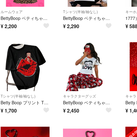
ルームウェア
Tシャツ(半袖/袖なし)
キーホ
BettyBoop ベティちゃん ルームウェア ヒョウ柄 キャミワンピース 部屋着
BettyBoop ベティちゃん 半袖Tシャツ 袖ライン 黒×赤 Lサイズ
¥
2,200
¥
2,290
¥
58
Tシャツ(半袖/袖なし)
キャラクターグッズ
キャラ
Betty Boop プリント Tシャツ 半袖 ブラック ベティちゃん
BettyBoop ベティちゃん ルームウェア 部屋着 セットアップ パジャマ
¥
1,700
¥
2,450
¥
1,4