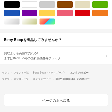
ブラック/黒色系
ホワイト/白色系
グレー/灰色系
ブラウン/茶色系
ベージュ系
グ
ブルー・ネイビー/青色系
パープル/紫色系
イエロー/黄色系
ピンク/桃色系
レッド/赤色系
オ
シルバー/銀色系
ゴールド/金色系
マルチカラー
Betty Boopを出品してみませんか？
買取よりも高値で売れる!
まずはBetty Boopの売れ筋価格をチェック
ラクマ
ブランド一覧
Betty Boop（ベティブープ）
エンタメ/ホビー
ラクマ
カテゴリ一覧
エンタメ/ホビー
Betty Boopのエンタメ/ホビー
ページの上へ戻る