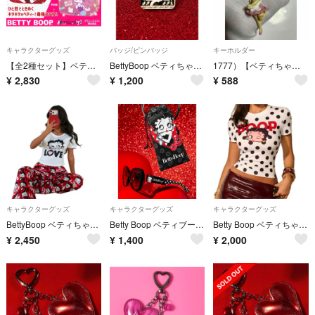
キャラクターグッズ
バッジ/ピンバッジ
キーホルダー
【全2種セット】ベティーブープ きらきらバニティバッグ Ver.6
BettyBoop ベティちゃん ピンバッジ おしゃれ小物 レトロ ビンテージ
1777）【ベティちゃん】PVCキーホルダーWAITRESS（中古）
¥
2,830
¥
1,200
¥
588
キャラクターグッズ
キャラクターグッズ
キャラクターグッズ
BettyBoop ベティちゃん ルームウェア 部屋着 セットアップ パジャマ
Betty Boop ベティブープ サングラス 巾着付き ブラック
Betty Boop ベティちゃん 半袖Tシャツ ドット柄 ホワイト
¥
2,450
¥
1,400
¥
2,000