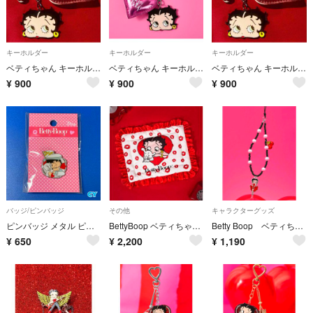
キーホルダー
キーホルダー
キーホルダー
ベティちゃん キーホルダー Betty Boop
ベティちゃん キーホルダー Betty Boop
ベティちゃん キーホルダー Betty Boop
¥
900
¥
900
¥
900
バッジ/ピンバッジ
その他
キャラクターグッズ
ピンバッジ メタル ピンズ Betty Boop ベティブープ COOL BREEZE アメリカン雑貨 新品未開封 No.CY
BettyBoop ベティちゃん 座布団 ペットマット
Betty Boop ベティちゃん ストラップ
¥
650
¥
2,200
¥
1,190