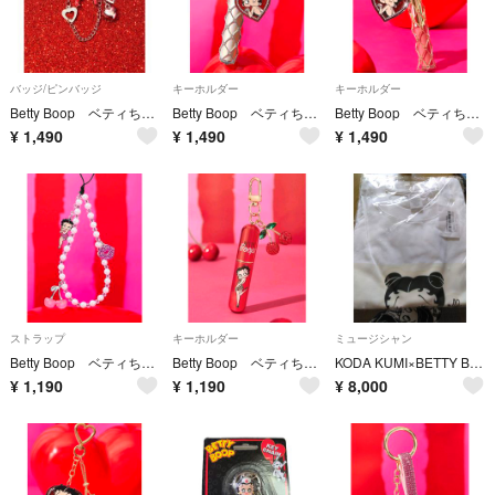
バッジ/ピンバッジ
キーホルダー
キーホルダー
Betty Boop ベティちゃん バッジ ブローチ
Betty Boop ベティちゃん キーホルダー リップホルダー シルバー
Betty Boop ベティちゃん キーホルダー リップホルダー ゴールド
¥
1,490
¥
1,490
¥
1,490
ストラップ
キーホルダー
ミュージシャン
Betty Boop ベティちゃん ストラップ ピンク さくらんぼ チェリー
Betty Boop ベティちゃん アトマイザー 香水詰め替えボトル
KODA KUMI×BETTY BOOP コラボTシャツ XLサイズ
¥
1,190
¥
1,190
¥
8,000