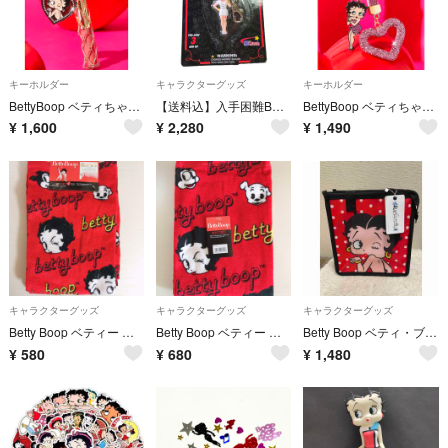
キーホルダー
キャラクターグッズ
キーホルダー
BettyBoop ベティちゃん リップケース キーホルダー型 バッグチャーム 収納ケース
【送料込】入手困難BETTY BOOPアメリカ村未開封 未使用NJCroceキーチェーン ベティーブープ ナース
BettyBoop ベティちゃん キーホルダー キラキラ ピンク バッグチャーム
¥
1,600
¥
2,280
¥
1,490
キャラクターグッズ
キャラクターグッズ
キャラクターグッズ
Betty Boop ベティー ブープ ベティちゃん フェイスタオル 2枚
Betty Boop ベティー ブープ ベティちゃん バスタオル
Betty Boop ベティ・ブープ クーラーバッグ ❣️
¥
580
¥
680
¥
1,480