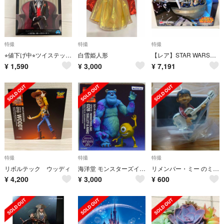
特撮
特撮
特撮
⭐︎値下げ中⭐︎ツイステッドワンダーランド リドル・ローズハート フ
白雪姫人形
【レア】STAR WARSペプシボトルキャップコレクションステージ45体
¥
1,590
¥
3,000
¥
7,191
特撮
特撮
特撮
リボルテック ウッディ
海洋堂 モンスターズインク 特撮リボルテック サリー&マイク
リメンバー・ミー のミゲル・リヴェラ君
¥
4,200
¥
3,000
¥
600