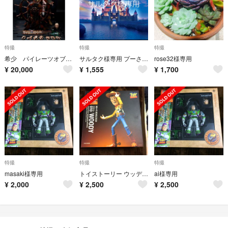
特撮
特撮
特撮
希少 パイレーツオブカリビアン/生命の泉DX06
サルタク様専用 プーさん コレクタブル ラビット
rose32様専用
¥
20,000
¥
1,555
¥
1,700
特撮
特撮
特撮
masaki様専用
トイストーリー ウッディ 未開封
ai様専用
¥
2,000
¥
2,500
¥
2,500