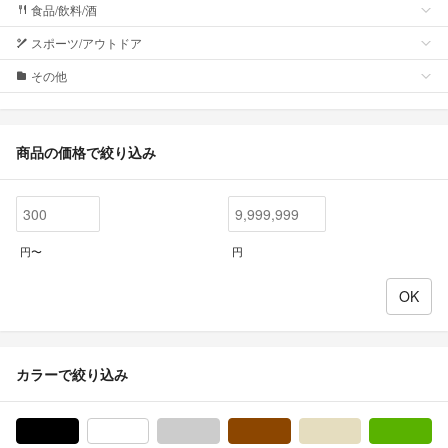
食品/飲料/酒
スポーツ/アウトドア
その他
商品の価格で絞り込み
円〜
円
カラーで絞り込み
ブラック/黒色系
ホワイト/白色系
グレー/灰色系
ブラウン/茶色系
ベージュ系
グ