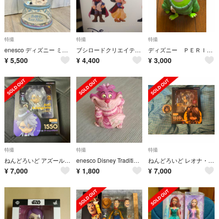
特撮
特撮
特撮
enesco ディズニー ミッキー ミニー スノードーム ウェディング 4059
ブシロードクリエイティブ PalVerse ディズニー vol.2 フィギュア
ディズニー ＰＥＲＩＨＡＰＩ おきがえちゅう ピクサーキャラクター
¥
5,500
¥
4,400
¥
3,000
特撮
特撮
特撮
ねんどろいど アズール・アーシェングロット
enesco Disney Traditions チェシャ猫 ミニ 40567…
ねんどろいど レオナ・キングスカラー ディズニー ツイステッドワンダーランド
¥
7,000
¥
1,800
¥
7,000