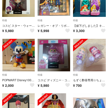
特撮
特撮
特撮
コスビ スター・ウォーズ・コレクション #023 サビーヌ・レン TVドラマ …
レガシー・オブ・リボルテック 特撮 フィギュア トイ・ストーリー
【値下げしました】キラキラドレスのプリンセスドール アリエル＆ラプンツェル
¥
5,980
¥
5,998
¥
3,300
特撮
特撮
特撮
POPMART Disney100 Anniversary Mickey
コスビ ディズニー・コレクション #014 チェシャ猫 映画 ふしぎの国のアリ…
もずく酢様専用☆ちょっこりさんFig. ディズニープリンセス スペシャル
¥
2,000
¥
5,980
¥
700