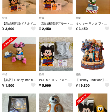
特撮
特撮
特撮
【新品未開封/ドナルド】POP MART ミッキーファミリー ぬいぐるみキーチェーン
【新品未開封/プルート】POP MART ミッキーファミリー ぬいぐるみキーチェーン
ミッキー サンタ フィギュア 14cm クリスマス 置物
¥
3,600
¥
2,450
¥
3,450
特撮
特撮
特撮
【美品】Disney Traditions ミニーマウス フィギュア
POP MART ディズニー ミッキーファミリー ドナルド&デイジー
【Disney Traditions】アラジン ワンダフルプレイス ディズニー
¥
1,500
¥
5,999
¥
19,800