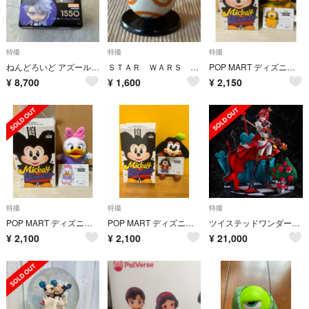
特撮
特撮
特撮
ねんどろいど アズール・アーシェングロット
ＳＴＡＲ ＷＡＲＳ ＢＢ−８ フィギュア
POP MART ディズニー プルート
¥
8,700
¥
1,600
¥
2,150
特撮
特撮
特撮
POP MART ディズニー デイジー
POP MART ディズニー グーフィ
ツイステッドワンダーランド リドル・ローズハート フィギュア
¥
2,100
¥
2,100
¥
21,000