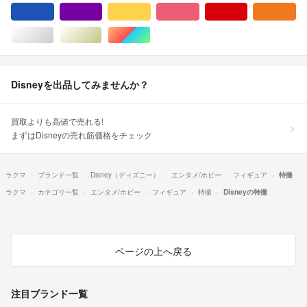
ブルー・ネイビー/青色系
パープル/紫色系
イエロー/黄色系
ピンク/桃色系
レッド/赤色系
オ
シルバー/銀色系
ゴールド/金色系
マルチカラー
Disneyを出品してみませんか？
買取よりも高値で売れる!
まずはDisneyの売れ筋価格をチェック
ラクマ
ブランド一覧
Disney（ディズニー）
エンタメ/ホビー
フィギュア
特撮
ラクマ
カテゴリ一覧
エンタメ/ホビー
フィギュア
特撮
Disneyの特撮
ページの上へ戻る
注目ブランド一覧