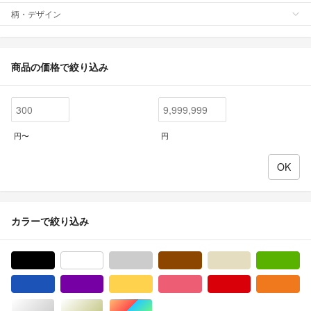
柄・デザイン
商品の価格で絞り込み
円〜
円
カラーで絞り込み
ブラック/黒色系
ホワイト/白色系
グレー/灰色系
ブラウン/茶色系
ベージュ系
グ
ブルー・ネイビー/青色系
パープル/紫色系
イエロー/黄色系
ピンク/桃色系
レッド/赤色系
オ
シルバー/銀色系
ゴールド/金色系
マルチカラー