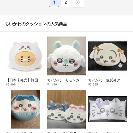
1
2
ちいかわのクッションの人気商品
【日本未発売】韓国限定 ちいかわ カカオフレンズ コラボ チュンシク 抱き枕
ちいかわ モモンガ ドームクッション
ちいかわ 低反発クッション 〜リボン〜 うさぎ
¥2,999
¥1,499
¥3,555
ちいかわハチワレ ビーズクッション
ちいかわ 低反発クッション〜リボン〜ちいかわ&ハチワレセット
ちいかわ モモンガ 大判座ぶとん 長座布団 枕 59✕110㌢ タグ付き