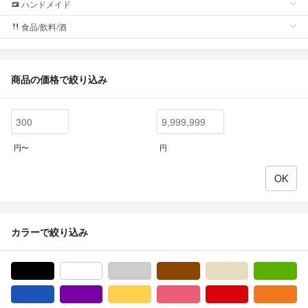
ハンドメイド
食品/飲料/酒
商品の価格で絞り込み
円〜
円
カラーで絞り込み
ブラック/黒色系
ホワイト/白色系
グレー/灰色系
ブラウン/茶色系
ベージュ系
グ
ブルー・ネイビー/青色系
パープル/紫色系
イエロー/黄色系
ピンク/桃色系
レッド/赤色系
オ