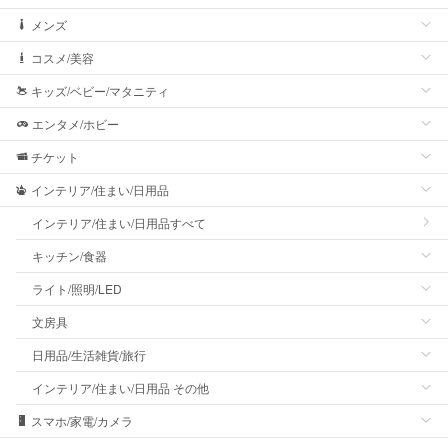
メンズ
コスメ/美容
キッズ/ベビー/マタニティ
エンタメ/ホビー
チケット
インテリア/住まい/日用品
インテリア/住まい/日用品すべて
キッチン/食器
ライト/照明/LED
文房具
日用品/生活雑貨/旅行
インテリア/住まい/日用品 その他
スマホ/家電/カメラ