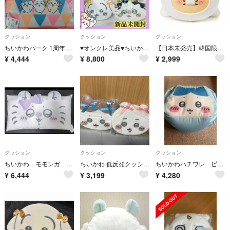
クッション
クッション
クッション
ちいかわパーク 1周年 ミニゲーム 景品 スクエア クッション
♥️オンクレ美品♥️ちいかわ 低反発クッション ～リボン～ コンプ 新品未開封 ハチワレ うさぎ モモンガ
【日本未発売】韓国限定 ちいかわ カカオフレンズ コラボ チュンシク 抱き枕
¥
4,444
¥
8,800
¥
2,999
クッション
クッション
クッション
ちいかわ モモンガ 大判座ぶとん 長座布団 枕 59✕110㌢ タグ付き
ちいかわ 低反発クッション〜リボン〜ちいかわ&ハチワレセット
ちいかわハチワレ ビーズクッション
¥
6,444
¥
3,199
¥
4,280