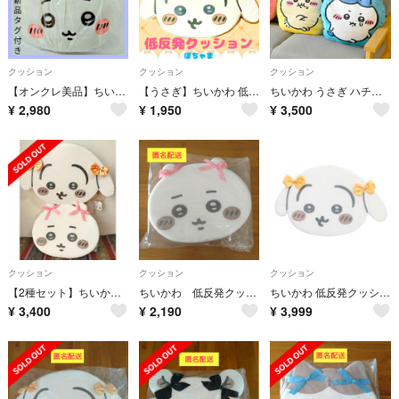
クッション
クッション
クッション
【オンクレ美品】ちいかわ プレミアム ドームクッション /新品タグ付き
【うさぎ】ちいかわ 低反発フェイスクッション
ちいかわ うさぎ ハチワレ クッション ぬいぐるみ 抱き枕 背もたれ 背当てクッション ソファ 車 椅子 ベッド 寝室 リビング インテリア もちもち ふわふわ かわいい 癒し キャラクター ナガノ グッズ 誕生日 ギフ
¥
2,980
¥
1,950
¥
3,500
クッション
クッション
クッション
【2種セット】ちいかわ うさぎ 低反発クッション
ちいかわ 低反発クッション
ちいかわ 低反発クッション リボン うさぎ たれみみ プライズ インテリア
¥
3,400
¥
2,190
¥
3,999