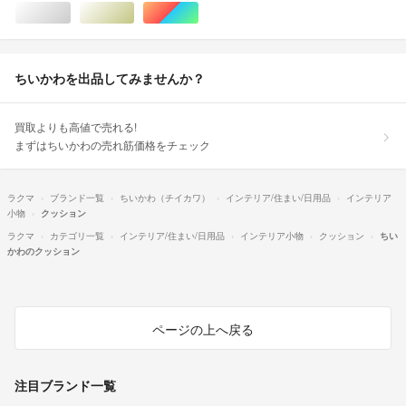
シルバー/銀色系
ゴールド/金色系
マルチカラー
ちいかわを出品してみませんか？
買取よりも高値で売れる!
まずはちいかわの売れ筋価格をチェック
ラクマ
ブランド一覧
ちいかわ（チイカワ）
インテリア/住まい/日用品
インテリア
小物
クッション
ラクマ
カテゴリ一覧
インテリア/住まい/日用品
インテリア小物
クッション
ちい
かわのクッション
ページの上へ戻る
注目ブランド一覧