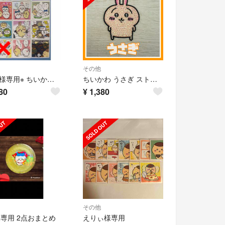
その他
※みの様専用※ ちいかわシール 32枚 セット
ちいかわ うさぎ ストーンデコ うちわデコ デコ素材 デコレーション
80
¥
1,380
その他
u様専用 2点おまとめ
えりぃ様専用