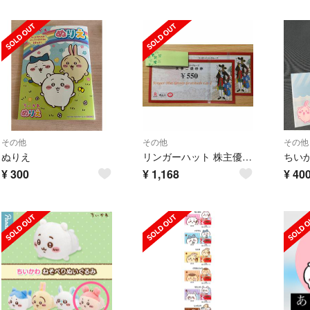
その他
その他
その他
ぬりえ
リンガーハット 株主優待券 1100円分 らっこシール付き
¥
300
¥
1,168
¥
40