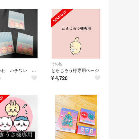
その他
ちいかわ ハチワレ ウサギ
とらじろう様専用ページ
0
¥
4,720