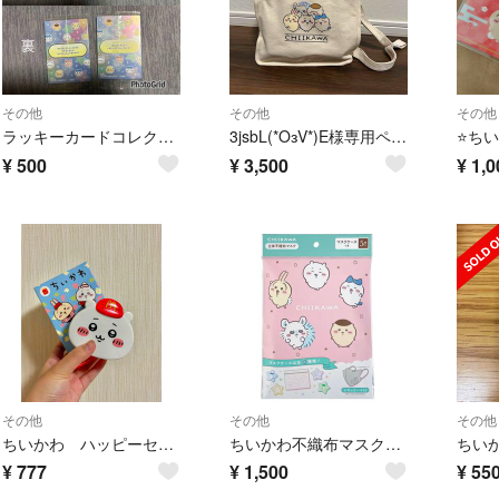
その他
その他
その他
ラッキーカードコレクション2
3jsbL(*OзV*)E様専用ページ
¥
500
¥
3,500
¥
1,0
その他
その他
その他
ちいかわ ハッピーセット ちいかわのメモセット
ちいかわ不織布マスク5枚 インフル対策
¥
777
¥
1,500
¥
55