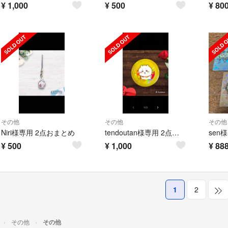
¥
1,000
¥
500
¥
80
その他
その他
その他
Niri様専用 2点おまとめ
tendoutan様専用 2点おまとめ
sen
¥
500
¥
1,000
¥
88
1
2
その他
その他