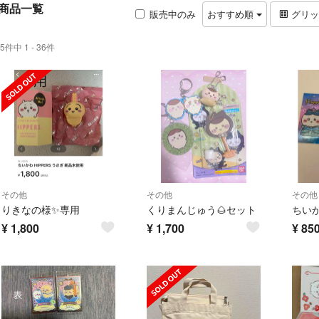
商品一覧
販売中のみ
おすすめ順
グリ
5件中 1 - 36件
その他
その他
その他
りきなの様✨専用
くりまんじゅう🌰セット
¥
1,800
¥
1,700
¥
85