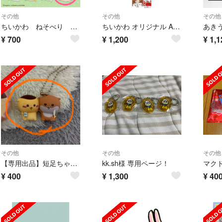
その他
その他
その他
ちいかわ ねそべり ぬいぐるみ
ちいかわ オリジナル A5サイスマルテケース 全6種 ローソン
¥
700
¥
1,200
¥
1,1
その他
その他
その他
【専用出品】短足ちゃん7 様
kk.sh様 専用ページ！
¥
400
¥
1,300
¥
40