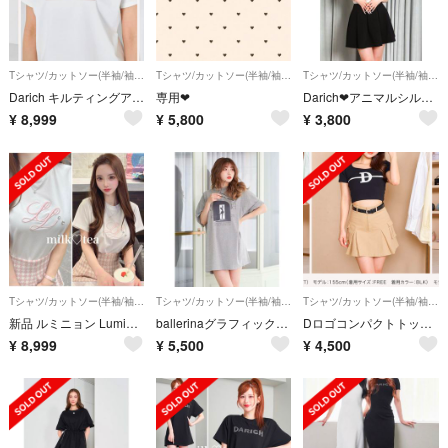
Tシャツ/カットソー(半袖/袖なし)
Tシャツ/カットソー(半袖/袖なし)
Tシャツ/カットソー(半袖/袖なし)
Darich キルティングアップリケTシャツ
専用❤︎
Darich❤︎アニマルシルエットTシャツ❤︎ダーリッチ
¥
8,999
¥
5,800
¥
3,800
Tシャツ/カットソー(半袖/袖なし)
Tシャツ/カットソー(半袖/袖なし)
Tシャツ/カットソー(半袖/袖なし)
新品 ルミニョン Lumignon LL heart bijou T ピンク
ballerinaグラフィックTシャツ ダーリッチ
Dロゴコンパクトトップス
¥
8,999
¥
5,500
¥
4,500