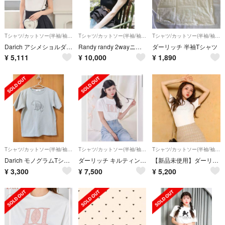
Tシャツ/カットソー(半袖/袖なし)
Tシャツ/カットソー(半袖/袖なし)
Tシャツ/カットソー(半袖/袖なし)
Darich アシメショルダーパールTシャツWHT バイカラーポロシャツBLK
Randy randy 2wayニットトップス
ダーリッチ 半袖Tシャツ
¥
5,111
¥
10,000
¥
1,890
Tシャツ/カットソー(半袖/袖なし)
Tシャツ/カットソー(半袖/袖なし)
Tシャツ/カットソー(半袖/袖なし)
Darich モノグラムTシャツ
ダーリッチ キルティングアップリケTシャツ ホワイト
【新品未使用】ダーリッチ DarichデコラティブロゴTシャツ
¥
3,300
¥
7,500
¥
5,200