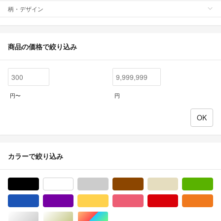
柄・デザイン
商品の価格で絞り込み
円〜
円
カラーで絞り込み
ブラック/黒色系
ホワイト/白色系
グレー/灰色系
ブラウン/茶色系
ベージュ系
グ
ブルー・ネイビー/青色系
パープル/紫色系
イエロー/黄色系
ピンク/桃色系
レッド/赤色系
オ
シルバー/銀色系
ゴールド/金色系
マルチカラー