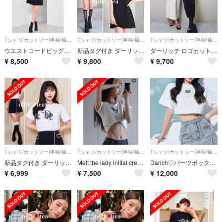
Tシャツ/カットソー(半袖/袖なし)
Tシャツ/カットソー(半袖/袖なし)
Tシャツ/カットソー(半袖/袖なし)
ウエストコードビッグTシャツ
新品タグ付き ダーリッチ ロゴビッグTシャツ ブラック
ダーリッチ ロゴカットロングワンピース ブラック
¥
8,500
¥
9,800
¥
9,700
Tシャツ/カットソー(半袖/袖なし)
Tシャツ/カットソー(半袖/袖なし)
Tシャツ/カットソー(半袖/袖なし)
新品タグ付き ダーリッチ モノグラムTシャツ ホワイト
Melt the lady initial crew neck T-shirt
Darich♡パーツボックスショートTシャツ♡新品未使用タグ付き
¥
6,999
¥
7,500
¥
12,000