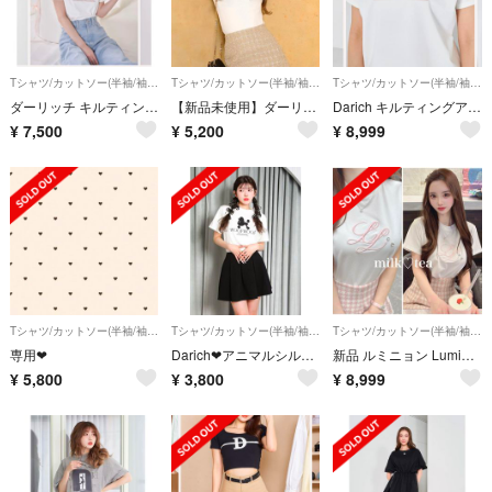
Tシャツ/カットソー(半袖/袖なし)
Tシャツ/カットソー(半袖/袖なし)
Tシャツ/カットソー(半袖/袖なし)
ダーリッチ キルティングアップリケTシャツ ホワイト
【新品未使用】ダーリッチ DarichデコラティブロゴTシャツ
Darich キルティングアップリケTシャツ
¥
7,500
¥
5,200
¥
8,999
Tシャツ/カットソー(半袖/袖なし)
Tシャツ/カットソー(半袖/袖なし)
Tシャツ/カットソー(半袖/袖なし)
専用❤︎
Darich❤︎アニマルシルエットTシャツ❤︎ダーリッチ
新品 ルミニョン Lumignon LL heart bijou T ピンク
¥
5,800
¥
3,800
¥
8,999