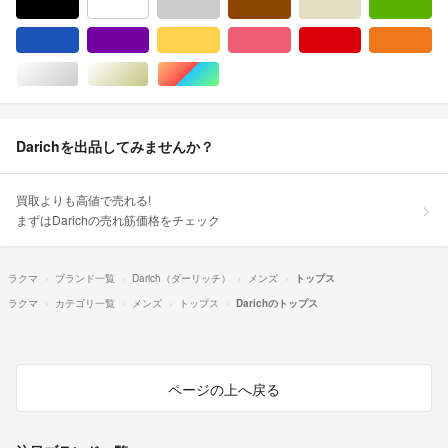
ブラック/黒色系
ホワイト/白色系
グレー/灰色系
ブラウン/茶色系
ベージュ系
グ
ブルー・ネイビー/青色系
パープル/紫色系
イエロー/黄色系
ピンク/桃色系
レッド/赤色系
オ
シルバー/銀色系
ゴールド/金色系
マルチカラー
Darichを出品してみませんか？
買取よりも高値で売れる!
まずはDarichの売れ筋価格をチェック
ラクマ
ブランド一覧
Darich（ダーリッチ）
メンズ
トップス
ラクマ
カテゴリ一覧
メンズ
トップス
Darichのトップス
ページの上へ戻る