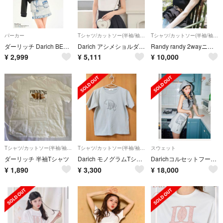
パーカー
Tシャツ/カットソー(半袖/袖なし)
Tシャツ/カットソー(半袖/袖なし)
ダーリッチ Darich BETTY BOOP ショートフーディー
Darich アシメショルダーパールTシャツWHT バイカラーポロシャツBLK
Randy randy 2wayニットトップス
¥
2,999
¥
5,111
¥
10,000
Tシャツ/カットソー(半袖/袖なし)
Tシャツ/カットソー(半袖/袖なし)
スウェット
ダーリッチ 半袖Tシャツ
Darich モノグラムTシャツ
Darichコルセットフードスウェットトップス&ラインニグスウェットミニスカート
¥
1,890
¥
3,300
¥
18,000