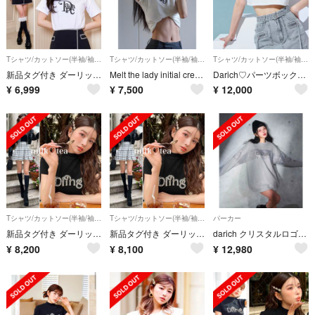
Tシャツ/カットソー(半袖/袖なし)
Tシャツ/カットソー(半袖/袖なし)
Tシャツ/カットソー(半袖/袖なし)
新品タグ付き ダーリッチ モノグラムTシャツ ホワイト
Melt the lady initial crew neck T-shirt
Darich♡パーツボックスショートTシャツ♡新品未使用タグ付き
¥
6,999
¥
7,500
¥
12,000
Tシャツ/カットソー(半袖/袖なし)
Tシャツ/カットソー(半袖/袖なし)
パーカー
新品タグ付き ダーリッチ グラフィックパールTシャツ ブラック 黒 free
新品タグ付き ダーリッチ グラフィックパールTシャツ ブラック 黒 free
darich クリスタルロゴプルオーバー
¥
8,200
¥
8,100
¥
12,980