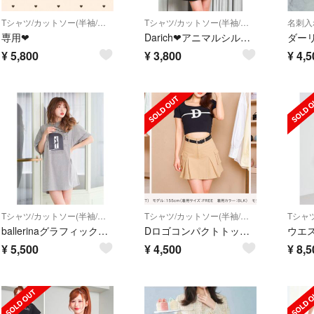
Tシャツ/カットソー(半袖/袖なし)
Tシャツ/カットソー(半袖/袖なし)
名刺入
専用❤︎
Darich❤︎アニマルシルエットTシャツ❤︎ダーリッチ
ダー
¥
5,800
¥
3,800
¥
4,5
Tシャツ/カットソー(半袖/袖なし)
Tシャツ/カットソー(半袖/袖なし)
ballerinaグラフィックTシャツ ダーリッチ
Dロゴコンパクトトップス
¥
5,500
¥
4,500
¥
8,5