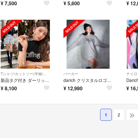
¥
7,500
¥
5,600
¥
12,
Tシャツ/カットソー(半袖/袖なし)
パーカー
ナイロ
新品タグ付き ダーリッチ グラフィックパールTシャツ ブラック 黒 free
darich クリスタルロゴプルオーバー
¥
8,100
¥
12,980
¥
16,
1
2