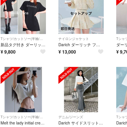
Tシャツ/カットソー(半袖/袖なし)
ナイロンジャケット
新品タグ付き ダーリッチ ロゴビッグTシャツ ブラック
Darich ダーリッチ ファンシーツイードセットアップ sサイズ
¥
9,800
¥
13,000
¥
9,7
Tシャツ/カットソー(半袖/袖なし)
デニム/ジーンズ
Melt the lady initial crew neck T-shirt
Darich サイドスリットロングデニムスカート