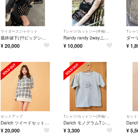
ライダースジャケット
Tシャツ/カットソー(半袖/袖なし)
最終値下げ‼️ビッグショートライダースジャケット （ブラック）
Randy randy 2wayニットトップス
ダーリ
¥
20,000
¥
10,000
¥
1,8
セットアップ
Tシャツ/カットソー(半袖/袖なし)
セット
Darich ツイードセットアップ アイボリー
Darich モノグラムTシャツ
¥
20,000
¥
3,300
¥
5,5