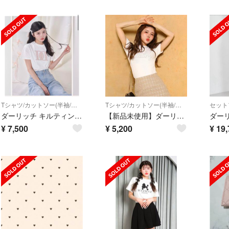
Tシャツ/カットソー(半袖/袖なし)
Tシャツ/カットソー(半袖/袖なし)
セット
ダーリッチ キルティングアップリケTシャツ ホワイト
【新品未使用】ダーリッチ DarichデコラティブロゴTシャツ
¥
7,500
¥
5,200
¥
19,