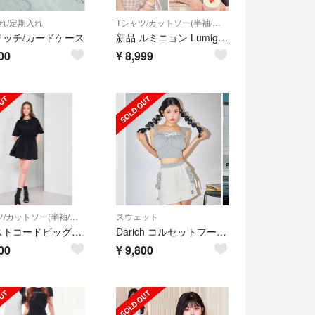
れ/定期入れ
Tシャツ/カットソー(半袖/袖なし)
リッチ/カードケース
新品 ルミニョン Lumignon LL heart bijou T ピンク
00
¥
8,999
Tシャツ/カットソー(半袖/袖なし)
スウェット
ウエストコードビッグTシャツ
Darich コルセットフードスウェットトップス
00
¥
9,800