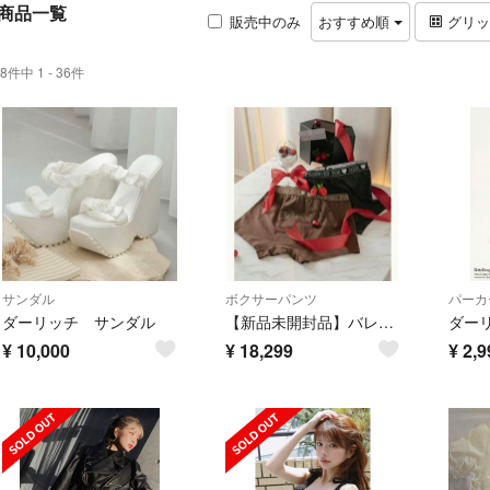
商品一覧
販売中のみ
おすすめ順
グリ
8件中 1 - 36件
サンダル
ボクサーパンツ
パーカ
ダーリッチ サンダル
【新品未開封品】バレンタインメンズショーツBOXセット
¥
10,000
¥
18,299
¥
2,9