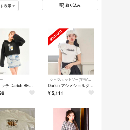
絞り込み
ッド表示
ー
Tシャツ/カットソー(半袖/袖なし)
ダーリッチ Darich BETTY BOOP ショートフーディー
Darich アシメショルダーパールTシャツWHT バイカラーポロシャツBLK
99
¥
5,111