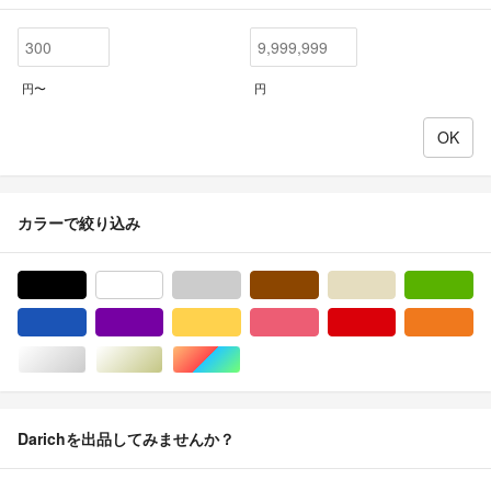
円〜
円
カラーで絞り込み
ブラック/黒色系
ホワイト/白色系
グレー/灰色系
ブラウン/茶色系
ベージュ系
グ
ブルー・ネイビー/青色系
パープル/紫色系
イエロー/黄色系
ピンク/桃色系
レッド/赤色系
オ
シルバー/銀色系
ゴールド/金色系
マルチカラー
Darichを出品してみませんか？