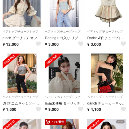
ベアトップ/チューブトップ
ベアトップ/チューブトップ
ベアトップ/チューブトップ
dirich ダーリッチ オフショル トップス
Darlingロゴ入り リブニット チューブトップ キャミソール ライトグリーン
Darich💕白チューブトップ
¥
12,000
¥
3,000
¥
3,000
ベアトップ/チューブトップ
ベアトップ/チューブトップ
ベアトップ/チューブトップ
DRデニムキャミソール （ブラック）
新品未使用 ダーリッチ darich ホルターネックオフショルツイードトップス
darich チョーカーネックベアトップ BLK
¥
1,500
¥
9,000
¥
4,100
10%還元