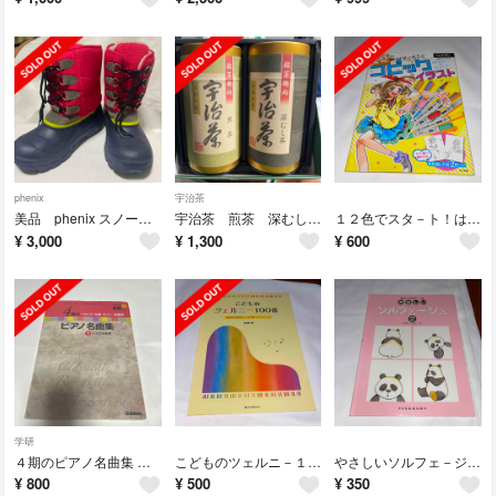
phenix
宇治茶
美品 phenix スノーブーツ 23.0 フェニックス スキー ジュニア
宇治茶 煎茶 深むし茶 2缶セット 緑茶 日本茶
１２色でスタ－ト！はじめてのコピックイラスト ｃｏｐｉｃ公式ガイドブック
¥
3,000
¥
1,300
¥
600
学研
４期のピアノ名曲集 ＣＤつき １バイエル程度 バロック、古典話、ロマン近現代
こどものツェルニ－１００番 効果的な２４曲でしっかり身につくテクニック
やさしいソルフェ－ジュ 問題付・楽典練習ノ－ト ２
¥
800
¥
500
¥
350