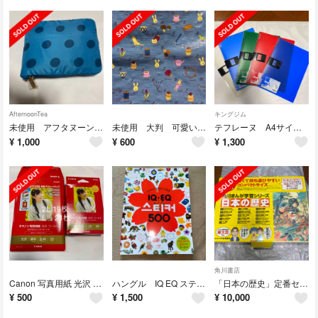
AfternoonTea
キングジム
未使用 アフタヌーンティー エコバッグ 折りたたみ
未使用 大判 可愛い レジャーシート
テフレーヌ A4サイズ 4冊+おまけ セット ルーズリーフバインダー
¥
1,000
¥
600
¥
1,300
角川書店
Canon 写真用紙 光沢 ゴールド L判+ 2L判 厚手 開封済
ハングル IQ EQ ステッカー 500 シールブック 韓国語 幼児 キッズ
「日本の歴史」定番セット（１５点）角川
¥
500
¥
1,500
¥
10,000