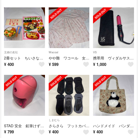
主婦の友社
Wacoal
VS
2冊セット ちいさなかわいいお弁当 ママラクチン！幼稚園べんとう
やや難 ワコール 女の子パジャマ 140-155 ピンク
携帯用 ヴィダルサスーン ミニコテ ヘアアイロン
¥
400
¥
599
¥
1,000
しまむら
STAD 安全 鉛筆けずり ピンク ナカバヤシ
さらさら フットカバー 6足 セット
ハンドメイド パンダ ミニバッグ コットン
¥
799
¥
400
¥
400