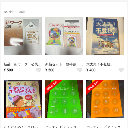
129件中 1 - 36件
新品 新ワーク 公民 日文 カラー版
新品セット 教科書 CROWNとCrown WORKBOOK ADVANCED
大丈夫！不登校。
¥
500
¥
500
¥
400
どんどんめくってはっけん！からだのふしぎ
バ－ナム ピアノテクニック 2
バ－ナム ピアノテクニック 導入書