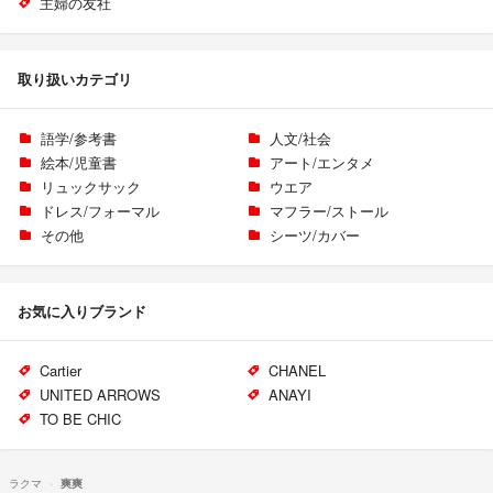
主婦の友社
取り扱いカテゴリ
語学/参考書
人文/社会
絵本/児童書
アート/エンタメ
リュックサック
ウエア
ドレス/フォーマル
マフラー/ストール
その他
シーツ/カバー
お気に入りブランド
Cartier
CHANEL
UNITED ARROWS
ANAYI
TO BE CHIC
ラクマ
爽爽