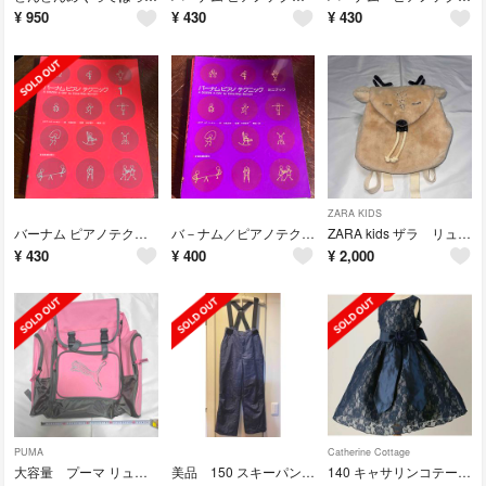
¥
950
¥
430
¥
430
ZARA KIDS
バーナム ピアノテクニック1 中古
バ－ナム／ピアノテクニック・ミニブック
ZARA kids ザラ リュック もこもこ トナカイ
¥
430
¥
400
¥
2,000
PUMA
Catherine Cottage
大容量 プーマ リュック バックパック 林間学校 修学旅行 スキー
美品 150 スキーパンツ スキーウェア ジュニア ガールズ
140 キャサリンコテージ リボンベルトレース ドレス ワンピース 発表会