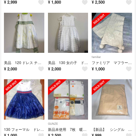
¥
2,999
¥
1,800
¥
2,500
familiar
美品 120 ドレス チュール ホワイト
美品 130 女の子 ドレス ホワイト チュール 発表会
ファミリア マフラー ホワイト 白
¥
2,000
¥
2,000
¥
1,000
GUNZE
130 フォーマル ドレス ワンピース 発表会 クリスマス パーティープリンセス
新品未使用 7枚 暖か GUNZE トップバリュー 暖か 長ズボン下
【新品】 シングル ベッド ボックスシーツ アプリコット
¥
1,000
¥
2,500
¥
999