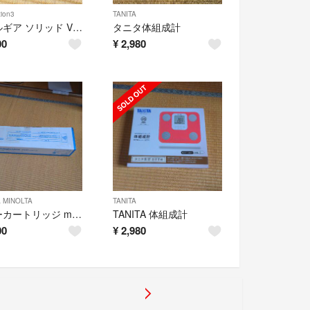
tion3
TANITA
メタルギア ソリッド V グラウンド・ゼロズ PS3
タニタ体組成計
00
¥
2,980
 MINOLTA
TANITA
トナーカートリッジ magicolor7400シリーズ シアン
TANITA 体組成計
00
¥
2,980