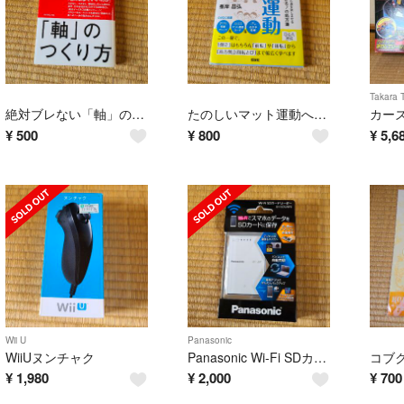
Takara 
絶対ブレない「軸」のつくり方
たのしいマット運動への道 子ども達を楽しませるできる！の処方箋
¥
500
¥
800
¥
5,6
Wii U
Panasonic
WiiUヌンチャク
Panasonic Wi-Fi SDカードリーダーライター BN-SDWBP3
¥
1,980
¥
2,000
¥
700