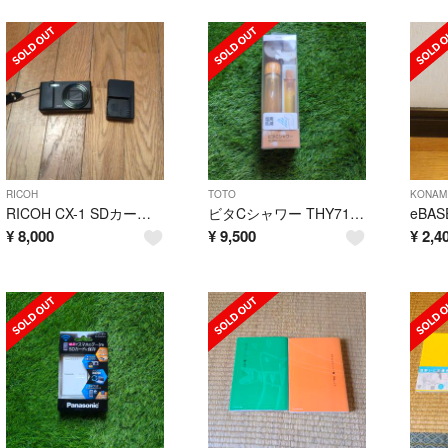
RICOH
TOTO
KONAM
RICOH CX-1 SDカード付き
ビタCシャワー THY718-2R(1台)
¥
8,000
¥
9,500
¥
2,4