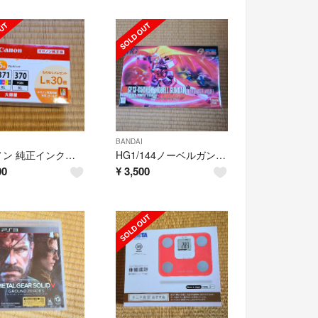
BANDAI
キヤノン 純正インクタンク BCI-371XL+370XL／6MPV(1コ入)
HG1/144ノーベルガンダム(バーサーカモード)
00
¥
3,500