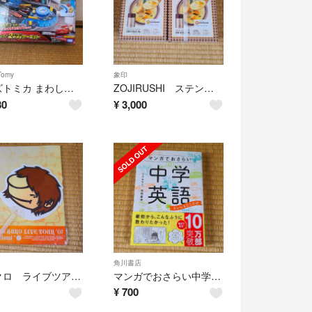
Tomy
象印
カーズトミカ まわしてレーシング！2wayサーキット
ZOJIRUSHI ステンレスフードジャー
80
¥
3,000
角川書店
コブクロ ライブツアー07うちわ
マンガでおさらい中学英語 だいじなとこだけ
¥
700