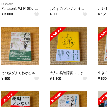
Panasonic
Panasonic Wi-Fi SDカードリーダーライター BN-SDWBP3
おやすみプンプン ４～５巻
¥
3,000
¥
800
¥
1,2
うつ病がよくわかる本 うつ病の本質・うつ病からの立ち直り方・うつ病のある
大人の発達障害ってそういうことだったのか
¥
900
¥
1,100
¥
650