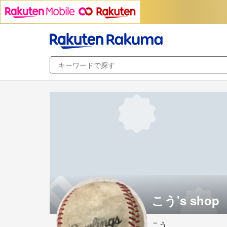
こう's shop
こう