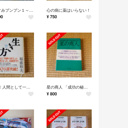
おやすみプンプン１～３巻
心の病に薬はいらない！
00
¥
750
生き方 人間として一番大切なこと
星の商人 「成功の秘法」を手に入れるためのレッスン
¥
800