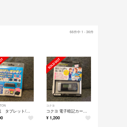
66件中 1 - 36件
ETON
コクヨ
デジ蔵 タブレット/スマホの外部ストレージにWiFiで繋がる！
コクヨ 電子暗記カード メモリボ NS-DA1D
00
¥
1,200