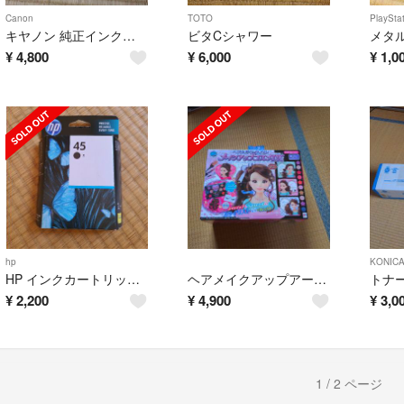
Canon
TOTO
PlaySta
キヤノン 純正インクタンク BCI-381+380/6MP(1コ入)
ビタCシャワー
¥
4,800
¥
6,000
¥
1,0
hp
KONICA
HP インクカートリッジ 黒 51645AA#003 1色
ヘアメイクアップアーティスト メイクアップコスメDX
¥
2,200
¥
4,900
¥
3,0
1 / 2 ページ