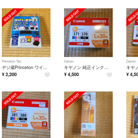
Princeton Tec
Canon
Canon
デジ蔵Princeton ワイヤレスモバイルストレージ PTW-WMS1
キヤノン 純正インクタンク BCI-371XL+370XL／6MPV(1コ入)
¥
2,200
¥
4,500
¥
4,5