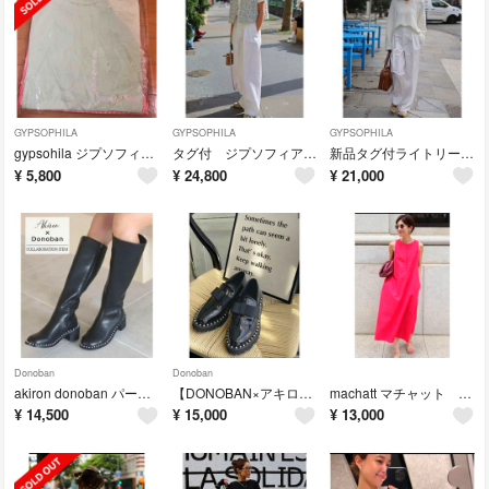
GYPSOPHILA
GYPSOPHILA
GYPSOPHILA
gypsohila ジプソフィア ノベルティ ルームウェア
タグ付 ジプソフィア GPR-306-2 スタイリッシュチノパンツ
新品タグ付ライトリーニットGPG-511 Lightly Knit Tops
¥
5,800
¥
24,800
¥
21,000
Donoban
Donoban
akiron donoban パールロングブーツ Sサイズ
【DONOBAN×アキロンコラボ】 パールリボンローファー XSサイズ
machatt マチャット リネンノースリーブワンピース
¥
14,500
¥
15,000
¥
13,000