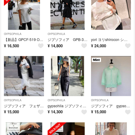
GYPSOPHILA
GYPSOPHILA
【新品】GPCF-519 Oyster Tops オイスタートップス
ジプソフィア GPB-304 Just Half Pants 36
yori ヨリshirocon シロコン ループ刺繍ロングスリーブシャツブラウス
¥
16,500
¥
14,800
¥
24,000
GYPSOPHILA
GYPSOPHILA
GYPSOPHILA
ジプソフィア フェザースカート GPS-331 Feather Skirt
gypsohila ジプソフィア クロワッサンブースター キャミ ビスチェ 36
ジプソフィア gypsohila フレッシュポロ ミント
¥
15,000
¥
14,300
¥
15,000