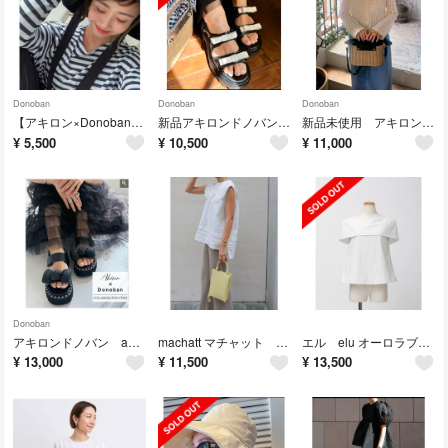
Donoban
Donoban
Donoban
【アキロン×Donobanコラボ】 UVリネンワイドブリムハット
新品アキロンドノバンXS akiron donoban エナメルリボンサンダル
新品未使用 アキロン×Donobanコラボ ノットプティカゴバッグ
¥
5,500
¥
10,500
¥
11,000
Donoban
アキロンドノバン akiron donoban パールリボンサンダル
machatt マチャット レースカラーブラウス
エル elu オーロラブラウス ホワイト 新品未使用
¥
13,000
¥
11,500
¥
13,500