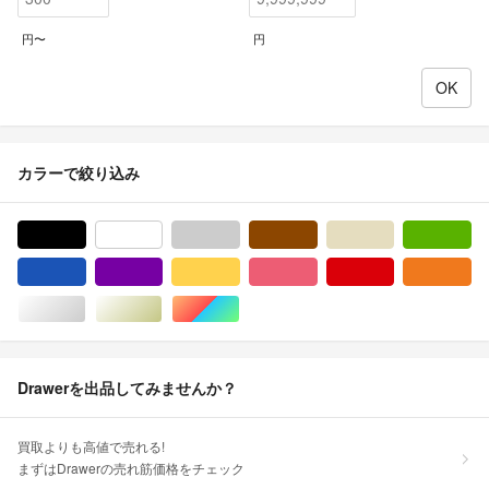
円〜
円
カラーで絞り込み
ブラック/黒色系
ホワイト/白色系
グレー/灰色系
ブラウン/茶色系
ベージュ系
グ
ブルー・ネイビー/青色系
パープル/紫色系
イエロー/黄色系
ピンク/桃色系
レッド/赤色系
オ
シルバー/銀色系
ゴールド/金色系
マルチカラー
Drawerを出品してみませんか？
買取よりも高値で売れる!
まずはDrawerの売れ筋価格をチェック