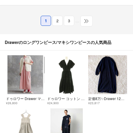
1
2
3
…
Drawerのロングワンピース/マキシワンピースの人気商品
ドゥロワー Drawer マキシ丈ワンピース ピンク ピンストライプ サイズ38
ドゥロワー コットン クロシェワンピース レースドレス ロング フレンチスリーブ
定価8万✨Drawer 12G ウールカシミヤ クルーネック ニットワンピース
¥26,800
¥24,900
¥23,817