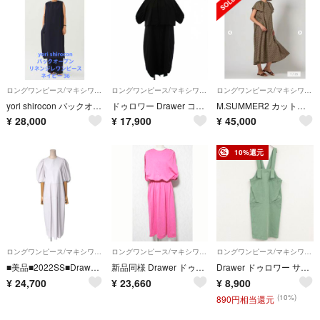
ロングワンピース/マキシワンピース
ロングワンピース/マキシワンピース
ロングワンピース/マキシワンピース
yori shirocon バックオープンリネンジレワンピース 36
ドゥロワー Drawer コットン ロング ワンピース 半袖 36 ブラック
M.SUMMER2 カットジャガードフレアスリーブワンピース
¥
28,000
¥
17,900
¥
45,000
10%還元
ロングワンピース/マキシワンピース
ロングワンピース/マキシワンピース
ロングワンピース/マキシワンピース
■美品■2022SS■Drawer ドゥロワー ワンピース サイズ36 半袖 パフスリーブ クルーネック タック ミモレ コットン【おすすめ】 ブランド古着【中古】20250520/RA4735
新品同様 Drawer ドゥロワー コットンシルク テンジク ケープワンピース サイズ36 ピンク レディース 古着 中古 USED
Drawer ドゥロワー サロペット オーバーオール ワンピース コットン グリーン 日本製 レディース 36 b02304
¥
24,700
¥
23,660
¥
8,900
(10%)
890円相当還元