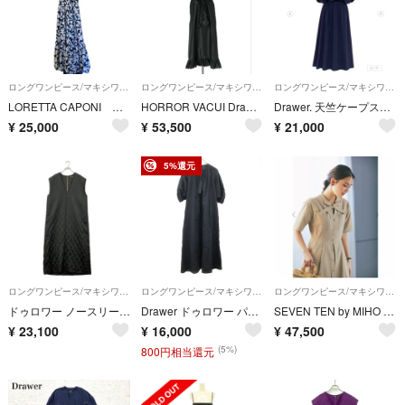
ロングワンピース/マキシワンピース
ロングワンピース/マキシワンピース
ロングワンピース/マキシワンピース
LORETTA CAPONI Dalia Dress
HORROR VACUI Drawer シルク パフスリーブワンピース ドレス
Drawer. 天竺ケープスリーブワンピース サイズ36
¥
25,000
¥
53,500
¥
21,000
5%還元
ロングワンピース/マキシワンピース
ロングワンピース/マキシワンピース
ロングワンピース/マキシワンピース
ドゥロワー ノースリーブ キルティングワンピース 6526-299-1322 レディース Drawer
Drawer ドゥロワー パフスリーブ ストライププリーツ ワンピース 6526-234-1462 ネイビー 36
SEVEN TEN by MIHO KAWAHITO フロントボウタイワンピース(ベージュ) XS
¥
23,100
¥
16,000
¥
47,500
(5%)
800円相当還元