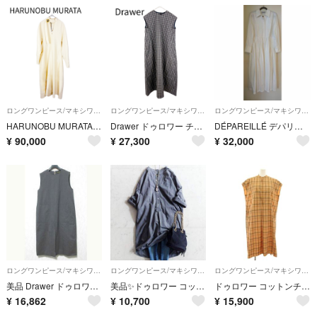
ロングワンピース/マキシワンピース
ロングワンピース/マキシワンピース
ロングワンピース/マキシワンピース
HARUNOBU MURATA ELIANA エリアナ ワンピース ロングワンピース アイボリー 38
Drawer ドゥロワー チェック ワンピース グレー 36 コットン ロングワンピース
DÉPAREILLÉ デパリエ 大草直子 白 シャツ ロングワンピース 38
¥
90,000
¥
27,300
¥
32,000
ロングワンピース/マキシワンピース
ロングワンピース/マキシワンピース
ロングワンピース/マキシワンピース
美品 Drawer ドゥロワー M.SUMMER1 ノースリーブワンピース 6526-234-1530 サイズ36 グレー レディース 古着 中古 USED
美品✨ドゥロワー コットン シャンブレー バンドカラー ロングシャツ グレー
ドゥロワー コットンチェックブザムノースリーブワンピース 36 ベージュ 黒
¥
16,862
¥
10,700
¥
15,900