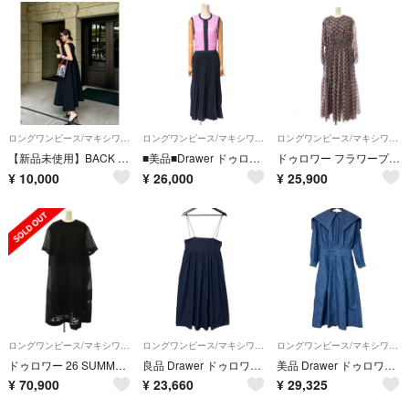
ロングワンピース/マキシワンピース
ロングワンピース/マキシワンピース
ロングワンピース/マキシワンピース
【新品未使用】BACK OPEN KNIT ONE PIECE
■美品■Drawer ドゥロワー ワンピース サイズ1 レース切替 プリーツ ニット ブランド古着【中古】20250722/RA5615
ドゥロワー フラワープリントシフォンワンピース ロング 長袖 シルク 38
¥
10,000
¥
26,000
¥
25,900
ロングワンピース/マキシワンピース
ロングワンピース/マキシワンピース
ロングワンピース/マキシワンピース
ドゥロワー 26 SUMMER フラワージャガードショートスリーブドレス
良品 Drawer ドゥロワー コットン タック サロペットスカート キャミソールワンピース 6524-299-1640 サイズ36 ブラック レディース 古着 中古 USED
美品 Drawer ドゥロワー セーラーカラー ロングワンピース 付け襟 コットンリネンデニム 6526-299-1273 サイズ36 インディゴ レディース 古着 中古 USED
¥
70,900
¥
23,660
¥
29,325