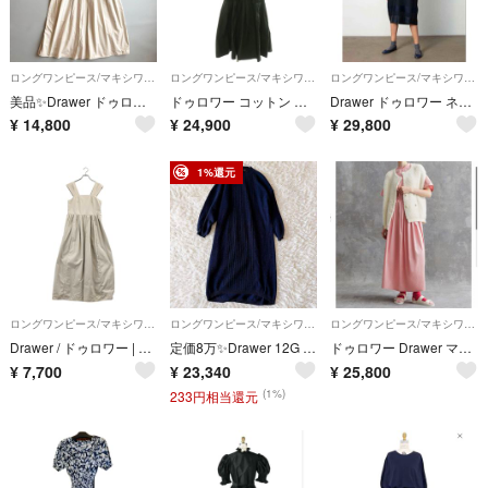
ロングワンピース/マキシワンピース
ロングワンピース/マキシワンピース
ロングワンピース/マキシワンピース
美品✨Drawer ドゥロワー コットンツイルストラップドレス ベージュ 36
ドゥロワー コットン クロシェワンピース レースドレス ロング フレンチスリーブ
Drawer ドゥロワー ネイビー 透かし ボーダー コクーン ワンピース
¥
14,800
¥
24,900
¥
29,800
1%還元
ロングワンピース/マキシワンピース
ロングワンピース/マキシワンピース
ロングワンピース/マキシワンピース
Drawer / ドゥロワー | 2022SS | コットンツイル ストラップドレス | 36 | ベージュ | レディース
定価8万✨Drawer 12G ウールカシミヤ クルーネック ニットワンピース
ドゥロワー Drawer マキシ丈ワンピース ピンク ピンストライプ サイズ38
¥
7,700
¥
23,340
¥
25,800
(1%)
233円相当還元