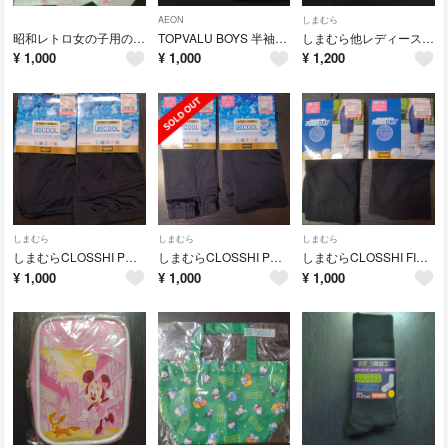
AEON
しまむら
昭和レトロ女の子用のタンクトップ肌着3枚セット
TOPVALU BOYS 半袖丸首肌着 ・ボクサーブリーフ セット
しまむら他レディースインナー、キャミソール2枚セット
¥
1,000
¥
1,000
¥
1,200
しまむら
しまむら
しまむら
しまむらCLOSSHI PREMIUM超COOL 3分丈スパッツの2枚セット
しまむらCLOSSHI PREMIUM超COOL 3分丈スパッツの2枚セット
しまむらCLOSSHI FIBERDRＹの1分丈スパッツ2枚セット
¥
1,000
¥
1,000
¥
1,000