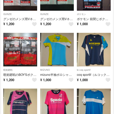
GUNZE
GUNZE
ポケモン
グンゼのメンズ用Vネックスリーブレスシャツ２枚セット
グンゼのメンズ用Vネックスリーブレスシャツ２枚セット
ポケモン 前閉じボクサーブリーフ
¥
1,200
¥
1,200
¥
1,000
呪術廻戦
MIZUNO
le coq sportif
呪術廻戦のBOY'Sボクサーブリーフ2枚組✕2セット
mizuno半袖ポロシャツsizeM
coq sportif（ルコックスポルティフ）の半袖スポーツTシャツ
¥
1,200
¥
1,000
¥
1,000