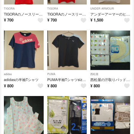
TIGORA
TIGORA
UNDER ARMOUR
TIGORAのノースリーブアンダーシャツsizeＳ
TIGORAのノースリーブアンダーシャツ
アンダーアーマーのヒートギア半袖Tシャツ
¥
700
¥
700
¥
1,500
adidas
PUMA
西松屋
adidasの半袖Tシャツ
PUMA半袖TシャツsizeＳ
西松屋の汗取りパッド4枚組・ガーゼハンカチ4枚のセット
¥
800
¥
800
¥
800