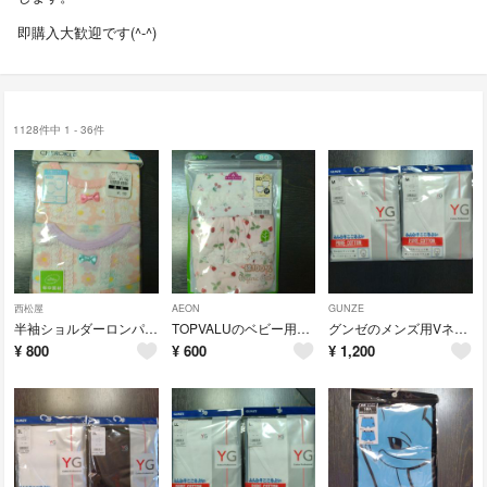
即購入大歓迎です(^-^)
1128件中 1 - 36件
西松屋
AEON
GUNZE
半袖ショルダーロンパース2枚組
TOPVALUのベビー用ショーツ2枚組
グンゼのメンズ用Vネックスリーブレスシャツ２枚セット
¥
800
¥
600
¥
1,200