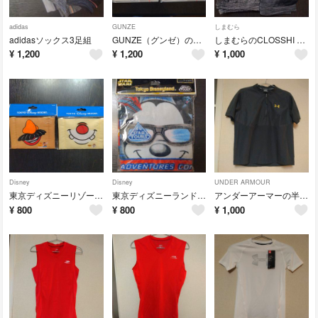
adidas
GUNZE
しまむら
adidasソックス3足組
GUNZE（グンゼ）のメンズ用YG Vネックスリーブレスシャツ2枚セット
しまむらのCLOSSHI PREMIUMシリーズ、超COOL 3分丈スパッツの2枚セット
¥
1,200
¥
1,200
¥
1,000
Disney
Disney
UNDER ARMOUR
東京ディズニーリゾートキャラクターデザインの子供用マスク2枚セット
東京ディズニーランドスターツアーズのウォッシュタオル
アンダーアーマーの半袖ハーフジップピステ
¥
800
¥
800
¥
1,000