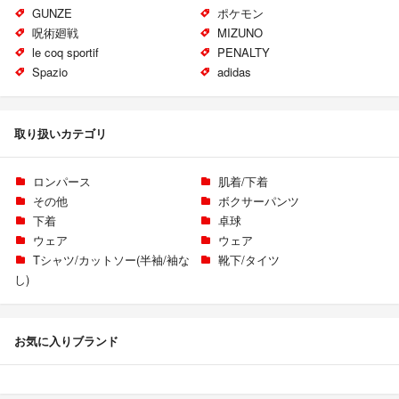
GUNZE
ポケモン
呪術廻戦
MIZUNO
le coq sportif
PENALTY
Spazio
adidas
取り扱いカテゴリ
ロンパース
肌着/下着
その他
ボクサーパンツ
下着
卓球
ウェア
ウェア
Tシャツ/カットソー(半袖/袖な
靴下/タイツ
し)
お気に入りブランド