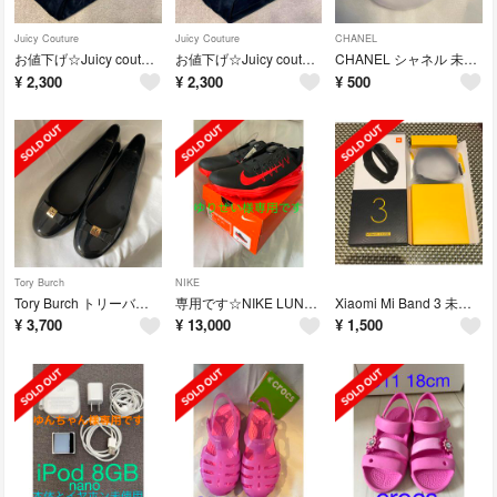
Juicy Couture
Juicy Couture
CHANEL
お値下げ☆Juicy couture ジューシー クチュール ベロアパンツ
お値下げ☆Juicy couture ジューシー クチュール ベロアパンツ
CHANEL シャネル 未使用 パフ パウダー
¥
2,300
¥
2,300
¥
500
Tory Burch
NIKE
Tory Burch トリーバーチ レインパンプス ブラック 24.5
専用です☆NIKE LUNAR COMMAND 2 BOAサイズ9ゴルフシューズ
Xiaomi Mi Band 3 未使用品 ブラック 日本語ユーザーマニュアル
¥
3,700
¥
13,000
¥
1,500