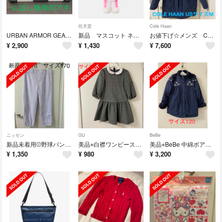
任天堂
Cole Haan
URBAN ARMOR GEAR MacBookPro 13"(第4世代)用
新品 マスコット ネコピーチNintendo TOKYO取り扱い商品
お値下げ☆メンズ COLE HAAN ダウンコート ジャケット アメリカサイズM
¥
2,900
¥
1,430
¥
7,600
ニッセン
GU
BeBe
新品未着用⚾️野球パンツ ズボン ホワイト 170
美品⭐︎白襟ワンピース フォーマル 110 グレー GU
美品⭐︎BeBe 中綿ボアコート ネイビー 120 紺
¥
1,350
¥
980
¥
3,200