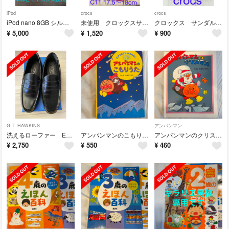
iPod
crocs
crocs
iPod nano 8GB シルバー 本体未使用品
未使用 クロックスサンダル タグ付き ピンク C11 17.5〜18cm
クロックス サンダル ピンク C11 18cm
¥
5,000
¥
1,520
¥
900
G.T. HAWKINS
アンパンマン
洗えるローファー ENTRY G.T.HAWKINS 27cm EEE
アンパンマンのこもりふた おやふみまえのおはなし
アンパンマンのクリスマス
¥
2,750
¥
550
¥
460