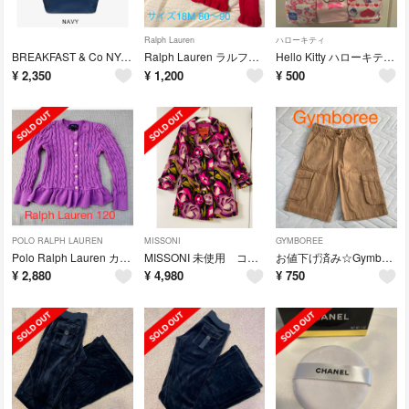
Ralph Lauren
ハローキティ
BREAKFAST & Co NYC 防水 ドライショルダーバッグ
Ralph Lauren ラルフ ローレン カーディガン 80 赤 レッド
Hello Kitty ハローキティ 95 パンツ ショーツ 3枚セット
¥
2,350
¥
1,200
¥
500
POLO RALPH LAUREN
MISSONI
GYMBOREE
Polo Ralph Lauren カーディガン120 パープル系
MISSONI 未使用 コート サイズ110〜115 ミッソーニ
お値下げ済み☆Gymboree☆ジンボリー ショートパンツ 日本サイズ140
¥
2,880
¥
4,980
¥
750