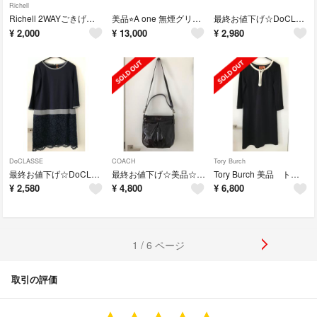
Richell
Richell 2WAYごきげんチェア アイボリー
美品⭐︎A one 無煙グリル エーワン 焼肉 バーベキュー BBQ
最終お値下げ☆DoCLASSE ドッキング 切り替え ワンピース
¥
2,000
¥
13,000
¥
2,980
DoCLASSE
COACH
Tory Burch
最終お値下げ☆DoCLASSE ドッキング ワンピース 切り替えレース
最終お値下げ☆美品☆Coach コーチ ショルダーハンドバッグ
Tory Burch 美品 トリーバーチ ワンピース
¥
2,580
¥
4,800
¥
6,800
1 / 6 ページ
取引の評価