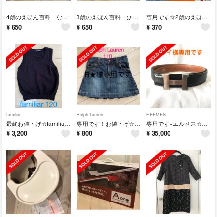
4歳のえほん百科 なぜ？どうして？ 講談社
3歳のえほん百科 ひとりでできるよ！ 講談社
専用です☆2歳のえほん百科 講談社 知育絵本
¥
650
¥
650
¥
370
familiar
Ralph Lauren
HERMES
最終お値下げ☆familiar ファミリア ベスト120 ネイビー 紺
専用です！お値下げ☆ラルフローレン デニムスカート 110
専用です⭐︎エルメス☆ミニコンスタンス Hベルト マットシルバー
¥
3,200
¥
800
¥
35,000