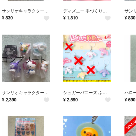
サンリオキャラクターズ カラフルキャンディチャーム ハローキティ
ディズニー 手づくりチョコチャーム 全5種フルセット ガチャ コンプリート マリー ミスバニー ミニー スティッチ プーさん
¥
830
¥
1,810
¥
830
サンリオキャラクターズ カラとも マスコット 5種セット コンプリート シナモン キティ ウサハナ コロコロクリリン クロミ
シュガーバニーズ ふわふわめじるしアクセサリー しろうさ ももうさ ぶちうさ はなうさ ブルーベリーうさ 5種セット
¥
2,390
¥
2,590
¥
690