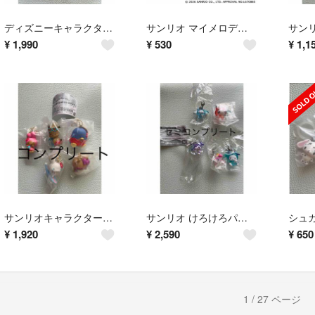
ディズニーキャラクター SUMMER マスコットチャーム 全4種セット バンダイ コンプリート
サンリオ マイメロディ 浮き輪キーチェーン ガチャ
¥
1,990
¥
530
¥
1,1
サンリオキャラクターズ アロハスイングコレクション 全5種セット ガチャ コンプリート
サンリオ けろけろパーティ めじるしアクセサリー セット セミコンプリート
¥
1,920
¥
2,590
¥
650
1 / 27 ページ