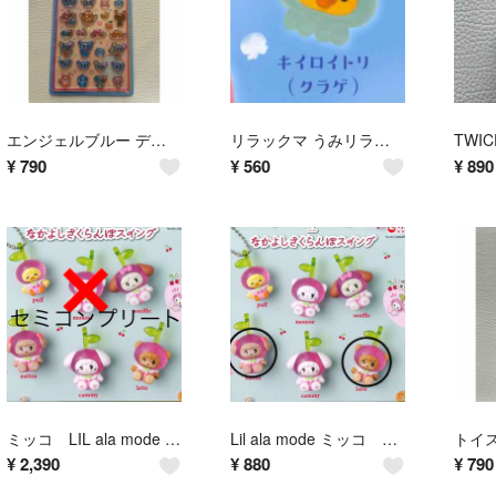
エンジェルブルー デイジーラヴァーズ ボンボンドロップシール ナルミヤキャラクターズ 国内正規品
リラックマ うみリラきぶん マーカーアクセサリー キイロイトリ クラゲ
¥
790
¥
560
¥
890
ミッコ LIL ala mode なかよしさくらんぼスイング 5種セット キャミー スフレ ラテ ナッツ パフ セミコンプリート
Lil ala mode ミッコ なかよしさくらんぼスイング ガチャ ナッツ ラテ
¥
2,390
¥
880
¥
790