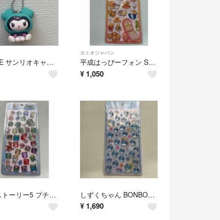
カミオジャパン
TWICE サンリオキャラクターズ マスコットチャーム クロミ ミブリー
平成はっぴーフォン STICKERS なっとうちゃん 国内正規品
¥
1,050
トイストーリー5 プチドロップステッカー カミオジャパン シール 国内正規品
しずくちゃん BONBON DROP Seal ボンボンドロップシール 大 国内正規品
¥
1,690