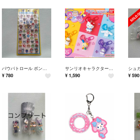
パウパトロール ボンボンドロップシール フルーツ サンスター文具 国内正規品
サンリオキャラクターズ カラともマスコット ハローキティ コロコロクリリン クロミ セット
¥
780
¥
1,590
¥
590