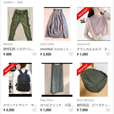
142件中 1 - 36件
BREEZE
COCO DEAL
Classical Elf.
BREEZE ベロアパンツ130
cocodeal コルセットロングスカート
クラシカルエルフ チュールドッキングトップス
¥
899
¥
3,500
¥
1,000
Rope' Picnic
MUJI (無印良品)
スウィートマミー マザーズリュック
ロペピクニック 小花柄ティアードスカート ロングスカート
無印良品 ビーズクッション
¥
4,500
¥
1,000
¥
7,000