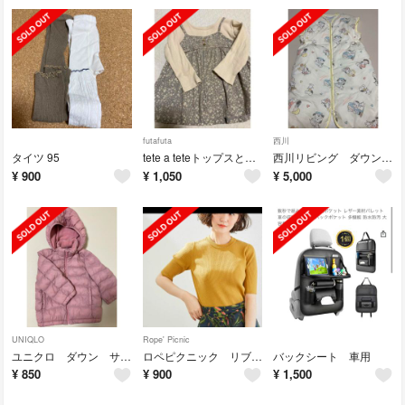
futafuta
西川
タイツ 95
tete a teteトップスとパンツセット
西川リビング ダウンスリーパー スヌーピー
¥
900
¥
1,050
¥
5,000
UNIQLO
Rope' Picnic
ユニクロ ダウン サイズ90
ロペピクニック リブ編みニットカットソー
バックシート 車用
¥
850
¥
900
¥
1,500