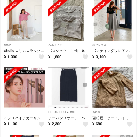
dholic
ベルメゾン
神戸レタス
dholic スリムスラックスパンツ
ポロシャツ 半袖110サイズ 女の子
ボンディングフレアスカート
¥
1,300
¥
1,800
¥
3,100
URBAN RESEARCH
西松屋
インスパイアカーリングマスカラ ブラウン
アーバンリサーチ ハーフミラノニットスカート
西松屋 タートルトップス
¥
1,100
¥
2,300
¥
680