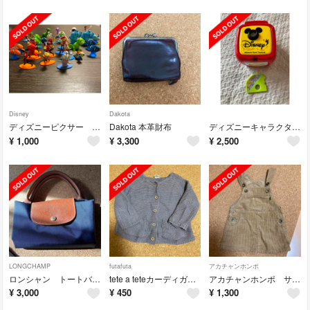
Disney
Dakota
ディズニーピクサー フィギュア
Dakota 本革財布
ディズニーキャラクターズ天井いっぱい！おやすみホームシアター
¥
1,000
¥
3,300
¥
2,500
LONGCHAMP
futafuta
アカチャンホンポ
ロンシャン トートバッグ
tete a teteカーディガン80
アカチャンホンポ サロペット90
¥
3,000
¥
450
¥
1,300