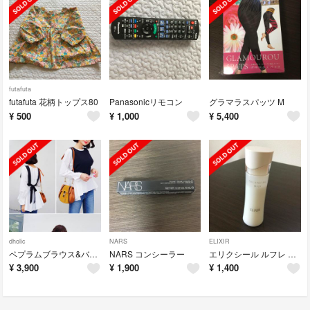
futafuta
futafuta 花柄トップス80
Panasonicリモコン
グラマラスパッツ M
¥
500
¥
1,000
¥
5,400
dholic
NARS
ELIXIR
ペプラムブラウス&バックタイベストSET
NARS コンシーラー
エリクシール ルフレ バランシングミルクⅠ
¥
3,900
¥
1,900
¥
1,400