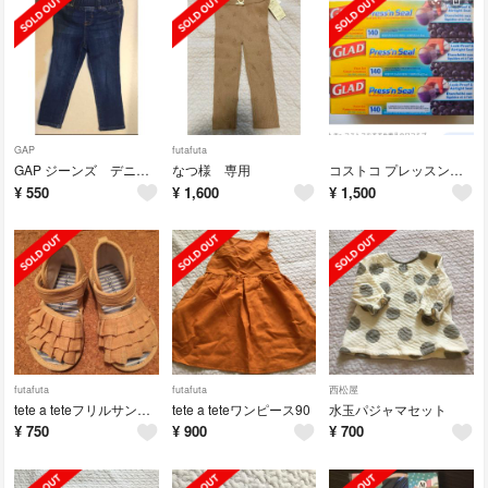
GAP
futafuta
GAP ジーンズ デニムパンツ
なつ様 専用
コストコ プレッスンシール
¥
550
¥
1,600
¥
1,500
futafuta
futafuta
西松屋
tete a teteフリルサンダル
tete a teteワンピース90
水玉パジャマセット
¥
750
¥
900
¥
700