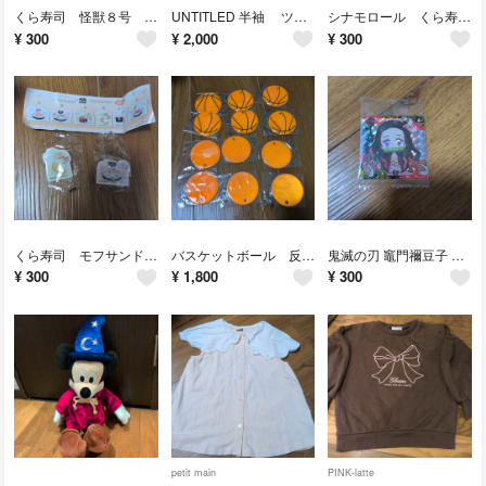
くら寿司 怪獣８号 エポキシマグネット セット
UNTITLED 半袖 ツイード調 ワンピース グレー サイズ0 ストレッチ
シナモロール くら寿司 マスキングテープ
¥
300
¥
2,000
¥
300
くら寿司 モフサンド アクリルステッカー 2個セット
バスケットボール 反射 キーホルダー 12個セット
鬼滅の刃 竈門禰豆子 ホログラムシール
¥
300
¥
1,800
¥
300
petit main
PINK-latte