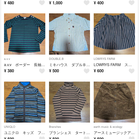
¥
480
¥
1,000
¥
400
a.v.v
DOUBLE.B
LOWRYS FARM
a.v.v ボーダー 長袖 120cm
ミキハウス ダブルＢ ストライプ シャツ 100cm 半袖
LOWRYS FARM スカート ボーダー フリーサイズ
¥
380
¥
500
¥
600
UNIQLO
Branshes
earth music & ecology
ユニクロ キッズ フリースジャケット ボーダー 110cm
ブランシェス タートル ボーダー セーター 120cm
アースミュージックアンドエコロジー コーデュロイ スカート Mサイズ
¥
500
¥
500
¥
500