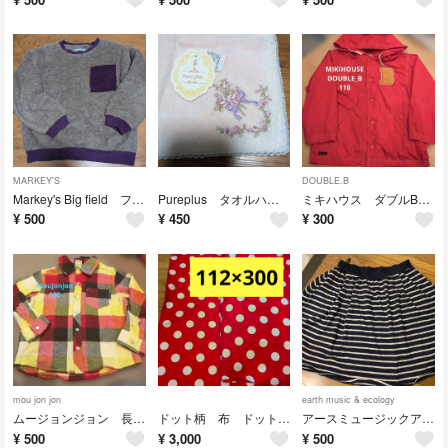
MARKEY'S
DOUBLE.B
Markey's Big field フリース トレーナー 120cm ふわふわ
Pureplus タオルハンカチ レディース ピンク 花柄 ラメ
ミキハウス ダブルB パーカー 110 ナイロンジャケット ウインドーブレーカー
¥
500
¥
450
¥
300
mou jon jon
earth music & ecology
ムージョンジョン 長袖シャツ チェック柄 100ｃｍ ネルシャツ
ドット柄 布 ドット柄 赤 約112cm✕3m
アースミュージックアンドエコロジー ボーダー スカート フリーサイズ ネイビー
¥
500
¥
3,000
¥
500