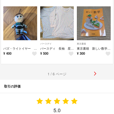
バースデイ
東京書籍
バズ・ライトイヤー モアプラスベーシックマスコット ストラップ ぬいぐるみ
バースディ 長袖 星柄 インナーシャツ 120cm 2枚組 男の子
東京書籍 新しい数学 2 中学校 2年生 教科書
¥
400
¥
500
¥
300
1 / 6 ページ
取引の評価
5.0