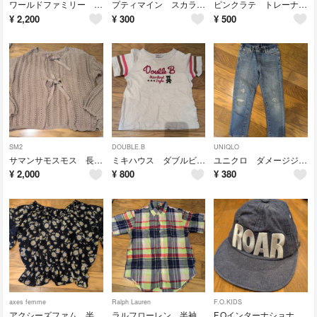
ワールドファミリー DWE ミッキーマウス 魔法使い ぬいぐるみ
プティマイン スカラップ襟 タンクトップ ブラウス 130cm
ピンクラテ トレーナー XS 130cm リボン かわいい
¥
2,200
¥
300
¥
500
SM2
DOUBLE.B
UNIQLO
サマンサモスモス 長袖 ニット 2way リボン フリーサイズ
ミキハウス ダブルビー 半袖Tシャツ 110cm
ユニクロ ダメージジーンズ デニム 120cm
¥
2,000
¥
800
¥
380
axes femme
Ralph Lauren
F.O.KIDS
アクシーズファム 半袖 花柄 フリフリ レース かわいい Mサイズ
ラルフローレン 半袖 チェック柄 シャツ 120cm
F.Oインターナショナル ベビー フラット キャップ 帽子 48-50