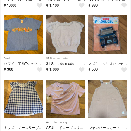
¥
1,000
¥
1,100
¥
380
Anvil
31 Sons de mode
ハワイ 半袖Tシャツ 120cm程度 ハイビスカス ブルー
31 Sons de mode サマーニット S 36サイズ 半袖
スズキ ソリオバンディット 保冷剤 クールジェル
¥
300
¥
1,000
¥
500
AZUL by moussy
キッズ ノースリーブ シャツ リボン チェック柄 140cm
AZUL ドレープスリーブ 半袖 ピンク シャツ
ジャンパースカート リボン ポケット 120cm