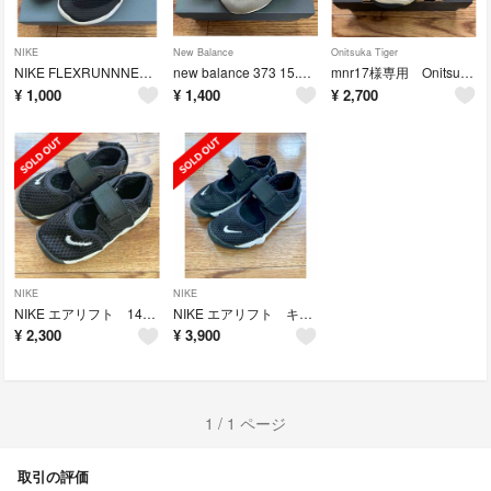
NIKE
New Balance
Onitsuka Tiger
NIKE FLEXRUNNNER 15cm
new balance 373 15.5cm
mnr17様専用 Onitsuka Tiger KIDS 17.5cm
¥
1,000
¥
1,400
¥
2,700
NIKE
NIKE
NIKE エアリフト 14cm
NIKE エアリフト キッズ 19cm
¥
2,300
¥
3,900
1 / 1 ページ
取引の評価