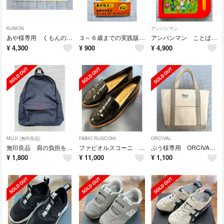
KUMON
アンパンマン
あや様専用 くもんのうた200アルバム
３～６歳までの実践版モンテッソーリ教育で自信とやる気を伸ばす！
アンパンマン ことばずかん プレミアム
¥
4,300
¥
900
¥
4,900
MUJI (無印良品)
FABIO RUSCONI
ORCIVAL
無印良品 肩の負担を軽くするリュック ネイビー
ファビオルスコーニ ローファー 39
ぷう様専用 ORCIVAL オーシバル トートバッグ S
¥
1,800
¥
11,000
¥
1,100