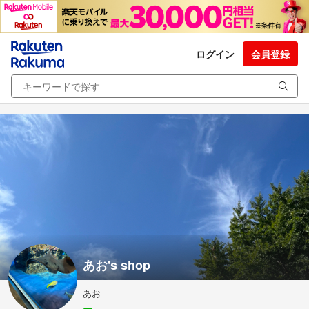
ログイン
会員登録
あお's shop
あお