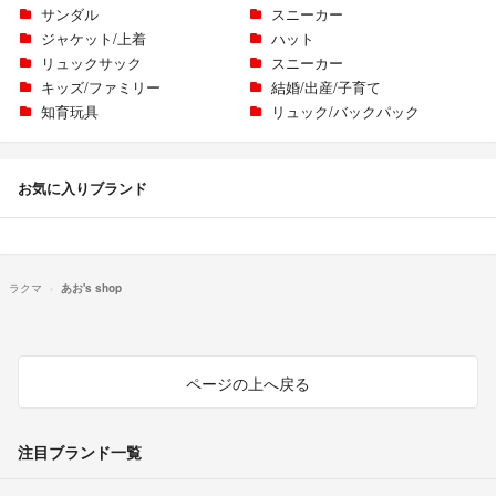
サンダル
スニーカー
ジャケット/上着
ハット
リュックサック
スニーカー
キッズ/ファミリー
結婚/出産/子育て
知育玩具
リュック/バックパック
お気に入りブランド
ラクマ
あお's shop
ページの上へ戻る
注目ブランド一覧