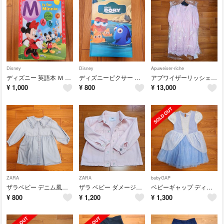
Disney
Disney
Apuweiser-riche
ディズニー 英語本 Ｍ Ｉｓ ｆｏｒ Ｍｉｎｎｉｅ
ディズニーピクサー ファインディング・ドリー 絵本 英語版
アプワイザーリッシェ ピンクカットワークレースチュニックワンピース
¥
1,000
¥
800
¥
13,000
ZARA
ZARA
babyGAP
ザラベビー デニム風ワンピース ピーターパン襟 3-4years 104cm
ザラ ベビー ダメージ加工 デニムジャケット 3-4years 104cm
ベビーギャップ ディズニー 5years 110cm シンデレラ プリンセス
¥
800
¥
1,200
¥
1,300