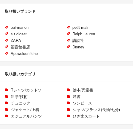
取り扱いブランド
pairmanon
petit main
s.t.closet
Ralph Lauren
ZARA
講談社
福音館書店
Disney
Apuweiser-riche
取り扱いカテゴリ
Tシャツ/カットソー
絵本/児童書
科学/技術
洋書
チュニック
ワンピース
ジャケット/上着
シャツ/ブラウス(長袖/七分)
カジュアルパンツ
ひざ丈スカート