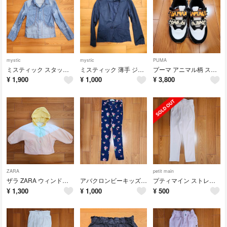
mystic
mystic
PUMA
ミスティック スタッズ デニムジャケット ライトブルー フリーサイズ
ミスティック 薄手 ジャケット ネイビー
プーマ アニマル柄 スニーカー 18.5cm プーマ 未使用
¥
1,900
¥
1,000
¥
3,800
ZARA
petit main
ザラ ZARA ウィンドブレイカー セットアップ ディズニー 2-3years
アバクロンビーキッズ 花柄スリムパンツ 110cm
プティマイン ストレートパンツ ピンク 110センチ
¥
1,300
¥
1,000
¥
500