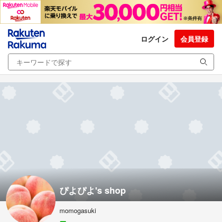
ログイン
会員登録
ぴよぴよ's shop
momogasuki