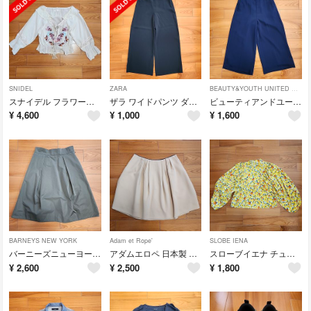
SNIDEL
ZARA
BEAUTY&YOUTH UNITED ARROWS
スナイデル フラワーモチーフ刺繍ブラウス ベージュ フリーサイズ
ザラ ワイドパンツ ダークグリーン Sサイズ
ビューティアンドユース ガウチョパンツ ネイビー Mサイズ
¥
4,600
¥
1,000
¥
1,600
BARNEYS NEW YORK
Adam et Rope'
SLOBE IENA
バーニーズニューヨーク Aラインスカート オリーブ 36サイズ
アダムエロペ 日本製 スカート ベージュ 36 未使用
スローブイエナ チューリップブラウス イエロー フリーサイズ
¥
2,600
¥
2,500
¥
1,800