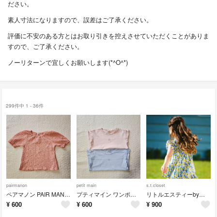
ださい。
素人寸法になりますので、誤差はご了承ください。
評価に不安のある方とはお取り引きを控えさせていただくことがありま
すので、ご了承ください。
ノーリターンで宜しくお願いします(*^O^*)
299件中 1 - 36件
pairmanon
petit main
s.t.closet
ペアマノン PAIR MANON もこもこトップス ピンク 120cm
プティマイン ワンポイントチェリーカットソー 2枚セット 110cm、120cm
リトルエスティーbyエスティクローゼット 花柄トップス 130cm
¥
600
¥
600
¥
900