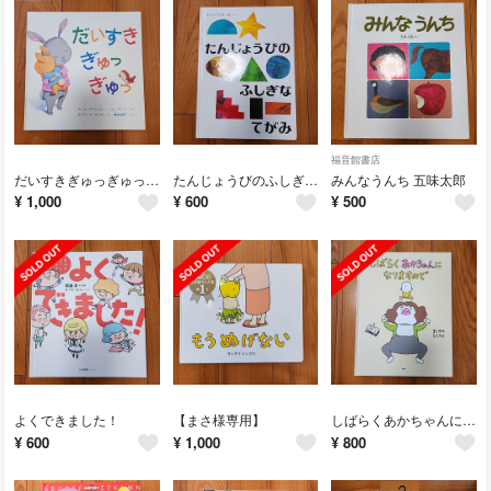
福音館書店
だいすきぎゅっぎゅっ 美品
たんじょうびのふしぎなてがみ エリックカール
みんなうんち 五味太郎
¥
1,000
¥
600
¥
500
よくできました！
【まさ様専用】
しばらくあかちゃんになりますので ヨシタケシンスケ
¥
600
¥
1,000
¥
800