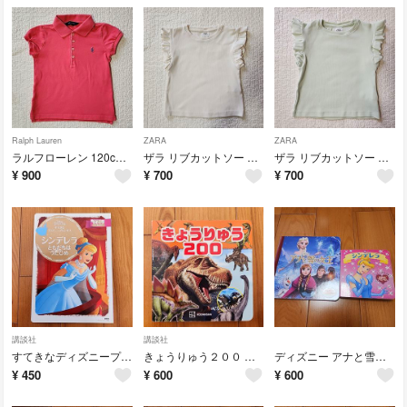
Ralph Lauren
ZARA
ZARA
ラルフローレン 120cm 濃ピンク
ザラ リブカットソー 肩フリル オフホワイト 6-7 120cm
ザラ リブカットソー 肩フリル ミント 6-7 120cm
¥
900
¥
700
¥
700
講談社
講談社
すてきなディズニープリンセス シンデレラともだちはうたひめ
きょうりゅう２００ ダイナソー
ディズニー アナと雪の女王 シンデレラ 2冊セット！美品！
¥
450
¥
600
¥
600