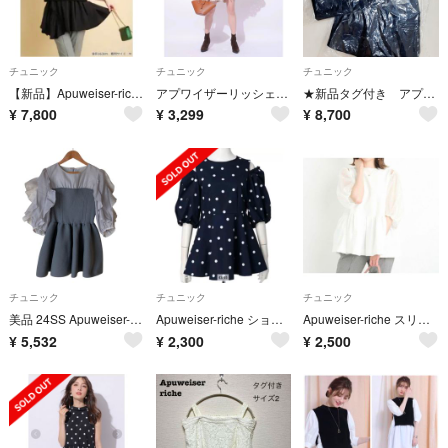
チュニック
チュニック
チュニック
【新品】Apuweiser-riche ショートニットアシメチュニック
アプワイザーリッシェ ホワイト 富張愛さんコラボ ハシゴレースチュニックブラウス
★新品タグ付き アプワイザーリッシェ ショートニットアシメチュニック
¥
7,800
¥
3,299
¥
8,700
チュニック
チュニック
チュニック
美品 24SS Apuweiser-riche アプワイザーリッシェ ベアビスチェドッキングチュニック カットソー 1 グレー レディース 古着 中古 USED
Apuweiser-riche ショルダースリットフレアチュニック
Apuweiser-riche スリットショルダーペプラムニット
¥
5,532
¥
2,300
¥
2,500