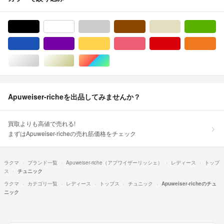
ブラック/黒色系
ホワイト/白色系
グレー/灰色系
ブラウン/茶色系
ベージュ系
グ
ブルー・ネイビー/青色系
パープル/紫色系
イエロー/黄色系
ピンク/桃色系
レッド/赤色系
オ
シルバー/銀色系
ゴールド/金色系
マルチカラー
Apuweiser-richeを出品してみませんか？
買取よりも高値で売れる!
まずはApuweiser-richeの売れ筋価格をチェック
ラクマ
ブランド一覧
Apuweiser-riche（アプワイザーリッシェ）
レディース
トップ
ス
チュニック
ラクマ
カテゴリ一覧
レディース
トップス
チュニック
Apuweiser-richeのチュ
ニック