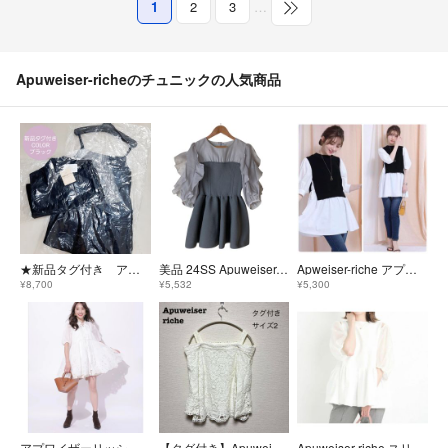
1
2
3
…
Apuweiser-richeのチュニックの人気商品
★新品タグ付き アプワイザーリッシェ ショートニットアシメチュニック
美品 24SS Apuweiser-riche アプワイザーリッシェ ベアビスチェドッキングチュニック カットソー 1 グレー レディース 古着 中古 USED
Apweiser-riche アプワイザーリッシェ ベストドッキングチュニック
¥8,700
¥5,532
¥5,300
アプワイザーリッシェ ホワイト 富張愛さんコラボ ハシゴレースチュニックブラウス
【タグ付き】Apuweiser-riche レース 2wayオフショル サイズ2
Apuweiser-riche スリットショルダーペプラムニット