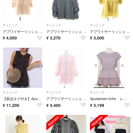
チュニック
チュニック
チュニック
アプワイザーリッシェ 24SS シャツチュールチュニック 長袖 1 ピンク
アプワイザーリッシェ ギンガムチェック オフショルダー ブラウス Vネック 1
アプワイザーリッシェ フリル 七分袖 チュニック 1 黄 イエロー
¥
4,000
¥
3,270
¥
3,000
チュニック
チュニック
チュニック
【新品タグ付き】Apuweiser-riche ベアリボンチュニック チャコール
アプワイザーリッシェ 24SS シャツチュールチュニック ブラウス 2 ピンク
Apuweiser-riche レースドッキングチュニック ラベンダー
¥
11,200
¥
4,400
¥
3,199