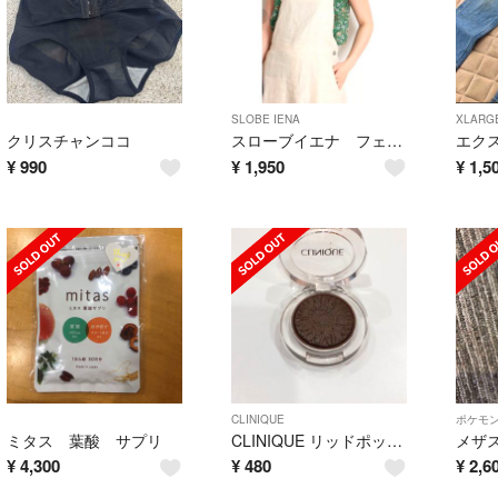
SLOBE IENA
XLARGE
クリスチャンココ
スローブイエナ フェザーフラワー ギャザー ブラウス
¥
990
¥
1,950
¥
1,5
CLINIQUE
ポケモ
ミタス 葉酸 サプリ
CLINIQUE リッドポップ アイシャドウ
¥
4,300
¥
480
¥
2,6