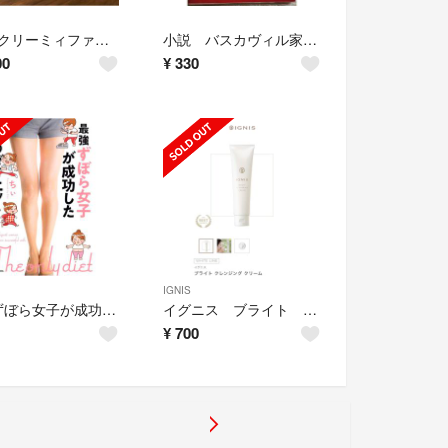
RMK クリーミィファンデーションEX 202 30g
小説 バスカヴィル家の犬 ノベライズ シャーロック劇場版
00
¥
330
IGNIS
最強ずぼら女子が成功した唯一のダイエット
イグニス ブライト クレンジングクリーム
¥
700