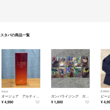
スタバの商品一覧
Aujua
B:MING
オージュア アルティール シャンプー250ml
ガンバライジング ガンバレジェンズ カード
¥
4,990
¥
1,800
¥
4,9