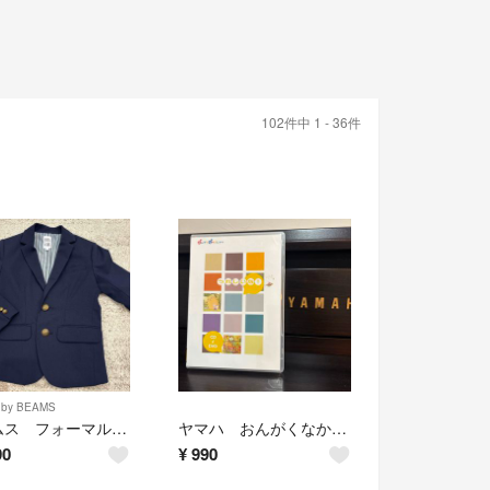
102件中 1 - 36件
 by BEAMS
ビームス フォーマル ジャケット ブレザー
ヤマハ おんがくなかよしコース うれしいな！
90
¥
990