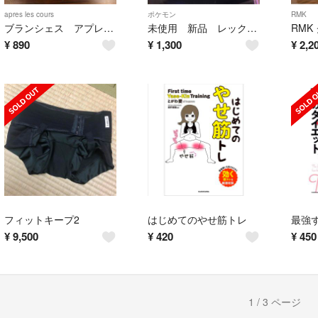
apres les cours
ポケモン
RMK
ブランシェス アプレレクール
未使用 新品 レックウザ メザスタ
¥
890
¥
1,300
¥
2,2
フィットキープ2
はじめてのやせ筋トレ
¥
9,500
¥
420
¥
450
1 / 3 ページ