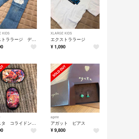
 KIDS
XLARGE KIDS
エクストララージ デニム
エクストララージ
00
¥
1,090
ン
agete
メザスタ コライドン リザードン ゴージャススター
アガット ピアス
00
¥
9,800