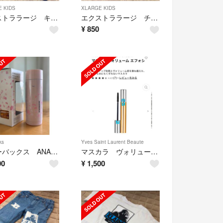
 KIDS
XLARGE KIDS
エクストララージ キッズ トレーナー
エクストララージ チャンピオン パーカー 100cm
¥
850
ks
Yves Saint Laurent Beaute
スターバックス ANA ステンレスボトル
マスカラ ヴォリューム エフォシル
00
¥
1,500