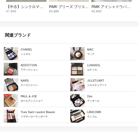
【中古】シンクロマティックアイシャドウパレットEX-12/RMK/アイシャドウ
RMK ブリーズ ブリス エスケープ アイズ ＆ ブラッシュ パレット
RMK アイシャドウパレット 03
¥1,500
¥2,880
¥2,830
関連ブランド
CHANEL
MAC
シャネル
マック
ADDICTION
LUNASOL
アディクション
ルナソル
NARS
JILLSTUART
ナーズジャパン
ジルスチュアート
PAUL & JOE
Dior
ポールアンドジョー
ディオール
Yves Saint Laurent Beaute
LANCOME
イヴサンローランボーテ
ランコム