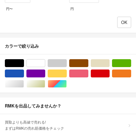
円〜
円
カラーで絞り込み
ブラック/黒色系
ホワイト/白色系
グレー/灰色系
ブラウン/茶色系
ベージュ系
グ
ブルー・ネイビー/青色系
パープル/紫色系
イエロー/黄色系
ピンク/桃色系
レッド/赤色系
オ
シルバー/銀色系
ゴールド/金色系
マルチカラー
RMKを出品してみませんか？
買取よりも高値で売れる!
まずはRMKの売れ筋価格をチェック