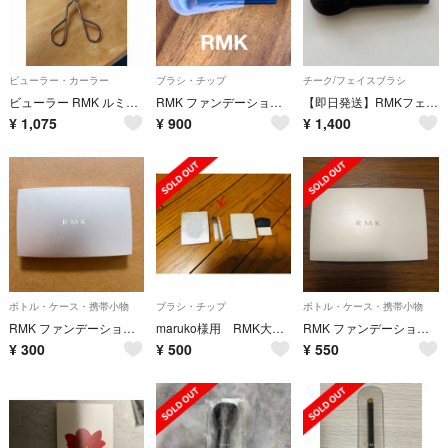
ビューラー・カーラー
ブラシ・チップ
チーク/フェイスブラシ
ビューラー RMK ルミコ RMK アイラッシュカーラー RMK EYELASH
RMK ファンデーションブラシ N
【即日発送】RMKフェイスパウダーブラシ
¥
1,075
¥
900
¥
1,400
ボトル・ケース・携帯小物
ブラシ・チップ
ボトル・ケース・携帯小物
RMK ファンデーションケース
maruko様用 RMK大きいブラシ
RMK ファンデーションケース
¥
300
¥
500
¥
550