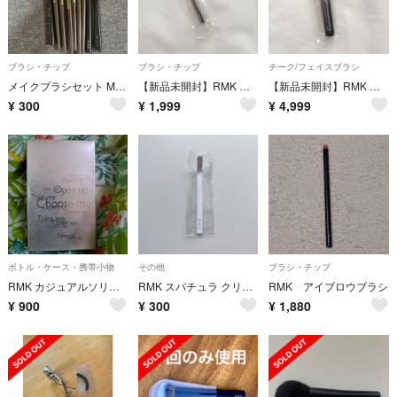
ブラシ・チップ
ブラシ・チップ
チーク/フェイスブラシ
メイクブラシセット MAANGE RMK SHISEIDO
【新品未開封】RMK アイシャドウブラシ メイクブラシ
【新品未開封】RMK フェイスパウダーブラシ メイクブラシ
¥
300
¥
1,999
¥
4,999
ボトル・ケース・携帯小物
その他
ブラシ・チップ
RMK カジュアルソリッドファンデーション ケース
RMK スパチュラ クリーム ファンデーション クレンジング
RMK アイブロウブラシ
¥
900
¥
300
¥
1,880