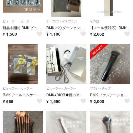
ビューラー・カーラー
チーク/フェイスブラシ
その他
新品未開封 RMK ビューラー 替えゴム 10セット アールエムケー 交換 未使用 アイラッシュカーラー
RMK パウダーファンデーションブラシ
【メール便対応】RMK リクイド アイブロウ ペン 01 ストーン 0.4ml
¥
1,500
¥
1,100
¥
2,662
ビューラー・カーラー
ビューラー・カーラー
ブラシ・チップ
RMK アールエムケー 替えゴム（アイラッシュカーラー用) 2個入×2
RMK+DIOR◆目力アップセット/マスカラ下地/アイラッシュカーラー
RMK ファンデーションブラシ
¥
666
¥
1,590
¥
2,000