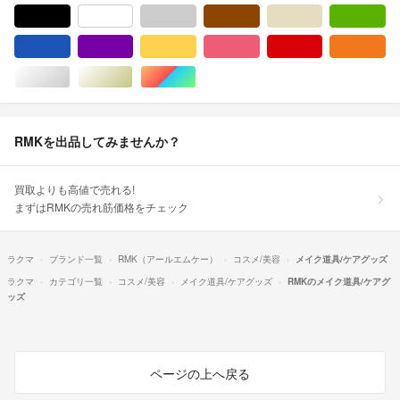
ブラック/黒色系
ホワイト/白色系
グレー/灰色系
ブラウン/茶色系
ベージュ系
グ
ブルー・ネイビー/青色系
パープル/紫色系
イエロー/黄色系
ピンク/桃色系
レッド/赤色系
オ
シルバー/銀色系
ゴールド/金色系
マルチカラー
RMKを出品してみませんか？
買取よりも高値で売れる!
まずはRMKの売れ筋価格をチェック
ラクマ
ブランド一覧
RMK（アールエムケー）
コスメ/美容
メイク道具/ケアグッズ
ラクマ
カテゴリ一覧
コスメ/美容
メイク道具/ケアグッズ
RMKのメイク道具/ケアグ
ッズ
ページの上へ戻る