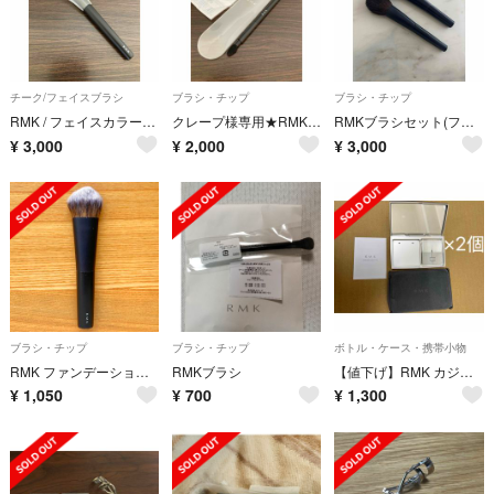
チーク/フェイスブラシ
ブラシ・チップ
ブラシ・チップ
RMK / フェイスカラーブラシ/ チークブラシ/ケース付き
クレープ様専用★RMK アイシャドウブラシ/ チップ/ ダブルエンド/ レフィル
RMKブラシセット(フェイスとチーク用)
¥
3,000
¥
2,000
¥
3,000
ブラシ・チップ
ブラシ・チップ
ボトル・ケース・携帯小物
RMK ファンデーションブラシ メイクブラシ フェイスブラシ リキッドファンデ
RMKブラシ
【値下げ】RMK カジュアルソリッド ファンデーションケース 2個セット
¥
1,050
¥
700
¥
1,300