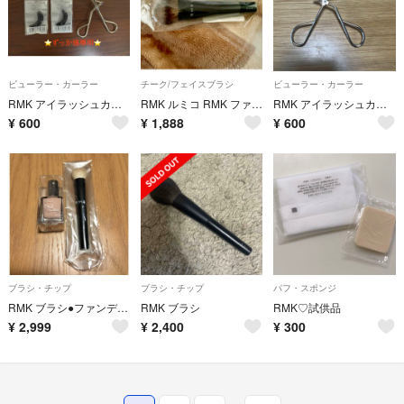
ビューラー・カーラー
チーク/フェイスブラシ
ビューラー・カーラー
RMK アイラッシュカーラー、替えゴム
RMK ルミコ RMK ファンデーションブラシ N
RMK アイラッシュカーラー
¥
600
¥
1,888
¥
600
ブラシ・チップ
ブラシ・チップ
パフ・スポンジ
RMK ブラシ●ファンデーションブラシ●ネイルカラー 【新品】
RMK ブラシ
RMK♡試供品
¥
2,999
¥
2,400
¥
300