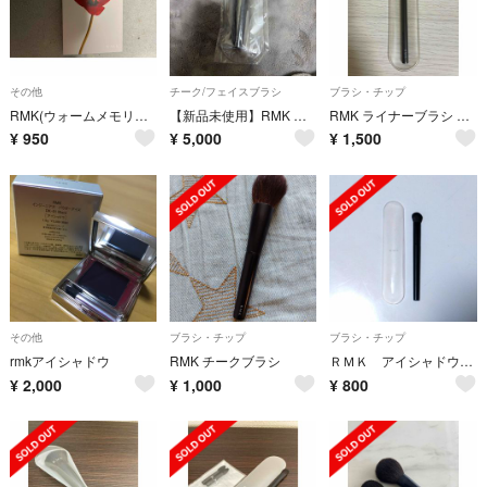
その他
チーク/フェイスブラシ
ブラシ・チップ
RMK(ウォームメモリーズアイジャドウパレット
【新品未使用】RMK フェイスパウダーブラシ【値下げ交渉可】
RMK ライナーブラシ アイブロウブラシ
¥
950
¥
5,000
¥
1,500
その他
ブラシ・チップ
ブラシ・チップ
rmkアイシャドウ
RMK チークブラシ
ＲＭＫ アイシャドウブラシ Ａ
¥
2,000
¥
1,000
¥
800