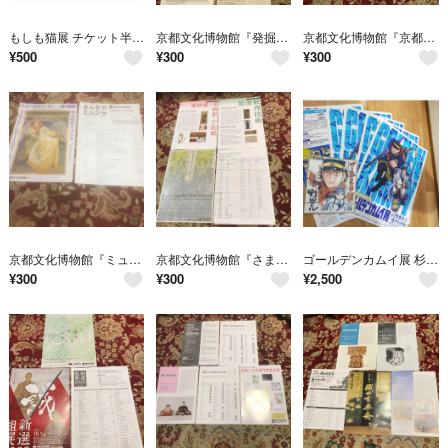
もしも猫展 チケット半券＆フライヤーセット 京都文化博物館
京都文化博物館『発掘された珠玉の名品『少女たち』』展パンフレット＆収集目録
京都文化博物館『京都工芸美術作家協会展』パンフレット＆収集目録他
¥
500
¥
300
¥
300
京都文化博物館『ミュシャからマンガへ 線の魔術、みんなのミュシャ』展のパンフレッ
京都文化博物館『さまよえる絵筆』展パンフレット＆収集目録
ゴールデンカムイ展 杉元色紙 京都文化博物館 チラシ
¥
300
¥
300
¥
2,500