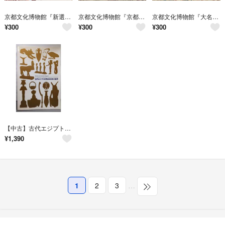
京都文化博物館『新選組展2022』パンフレット＆展示目録
京都文化博物館『京都工芸美術作家協会展』『京都府新鋭選抜展』パンフレット
京都文化博物館『大名茶人織田有楽斎』パンフレット＆収集目録、他
¥
300
¥
300
¥
300
【中古】古代エジプト文明3000年の世界／京都文化博物館学芸課編集
¥
1,390
1
2
3
…