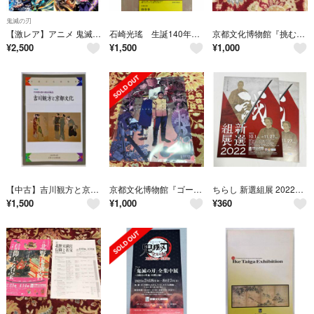
鬼滅の刃
【激レア】アニメ 鬼滅の刃 (京都) 全集中展 京都文化博物館パンフレット
石崎光瑤 生誕140年記念 招待券1枚 京都文化博物館
京都文化博物館『挑む浮世絵 国芳から芳年へ』展A4クリアファイル
¥
2,500
¥
1,500
¥
1,000
【中古】吉川観方と京都文化 : 日本最大級の風俗収集品 :京都文化博物館特別展／京都文化博物館学芸第一課 編
京都文化博物館『ゴールデンカムイ』展A4クリアファイル(第七師団)
ちらし 新選組展 2022年10月1日～開催 京都文化博物館 2枚セット
¥
1,500
¥
1,000
¥
360