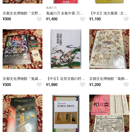
鬼滅の刃
京都文化博物館『北野天満宮、信仰と名宝 天神さんの源流』展パンフレット&展示品目
鬼滅の刃 全集中展 刀鍛冶の里編・柱稽古編 招待券1枚 京都文化博物館
【中古】池大雅展 : 文人画の巨匠 :(財)京都文化財団設立10周年記念特別展／池大雅 作 ; 京都府京都文化博物館学芸第一課 編
¥
300
¥
1,400
¥
1,100
京都文化博物館『鬼滅の刃 全集中展刀鍛冶の里・柱稽古編』パンフレット他
【中古】近世京都の狩野派展／京都文化博物館学芸課 編
京都文化博物館『葛飾北斎(北斎漫画)より相撲、A4クリアファイル
¥
300
¥
1,980
¥
1,200