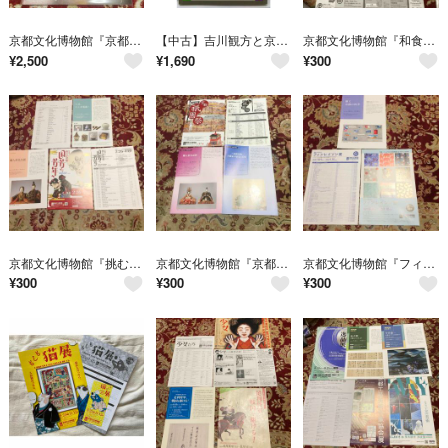
京都文化博物館『京都府新鋭選抜展』図録
【中古】吉川観方と京都文化 : 日本最大級の風俗収集品 :京都文化博物館特別展／京都文化博物館学芸第一課 編
京都文化博物館『和食〜日本の自然、人々の知恵展』パンフレット＆会場MAP
¥
2,500
¥
1,690
¥
300
京都文化博物館『挑む浮世絵 国芳から芳年へ展』パンフレット&展示目録他
京都文化博物館『京都祇園祭りパンフレット＆展示目録』他
京都文化博物館『フィンレイソン展』パンフレット&収集目録、他
¥
300
¥
300
¥
300