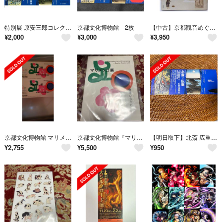
特別展 原安三郎コレクション 北斎×広重 場所 京都文化博物館
京都文化博物館 2枚
【中古】京都観音めぐり : 洛陽三十三所の寺宝／長村祥知編集 ; 平成洛陽三十三所観音霊場会,京都府京都文化博物館監修／勉誠出版
¥
2,000
¥
3,000
¥
3,950
京都文化博物館 マリメッコ展
京都文化博物館『マリメッコ展〜模様のちから』図録
【明日取下】北斎 広重 京都文化博物館 招待券
¥
2,755
¥
5,500
¥
950