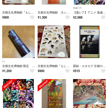
鬼滅の刃
京都文化博物館『もしも猫展』(歌川国芳)［猫］シール
京都文化博物館 大シルクロード展 招待券 1枚
【激レア】アニメ 鬼滅の刃 (京都) 全集中展 京都文化博物館パンフレット
¥
800
¥
1,300
¥
2,988
mt
京都文化博物館 限定 コラージュ wrap
京都文化博物館『もしも猫展』(歌川広重)［猫］シール
図録・カタログ 京都の歴史と文化 歴史展示案内 歴史展示案内 京都文化博物館 1988年発行
¥
1,200
¥
800
¥
515