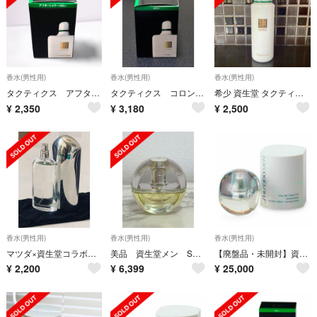
香水(男性用)
香水(男性用)
香水(男性用)
タクティクス アフターシャワー コロン
タクティクス コロン 120ml
希少 資生堂 タクティクス コロン 100ml （ピュアミスト）アメリカ製
¥
2,350
¥
3,180
¥
2,500
香水(男性用)
香水(男性用)
香水(男性用)
マツダ×資生堂コラボ香水 Soul of Motion
美品 資生堂メン SHISEIDO MEN オーデトワレ50ml スプレー
【廃盤品・未開封】資生堂メン SHISEIDO MEN オード・トワレ ギフトに
¥
2,200
¥
6,399
¥
25,000