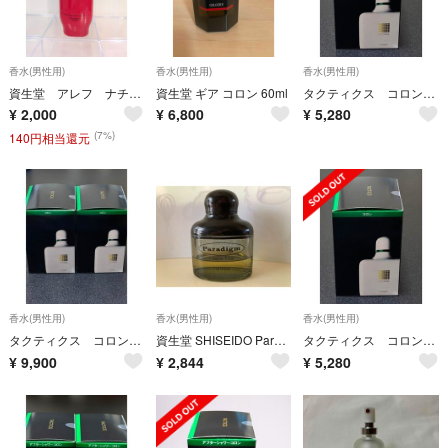
香水(男性用)
香水(男性用)
香水(男性用)
資生堂 アレフ ナチュラルコロン 80ml
資生堂 ギア コロン 60ml
タクティクス コロン 240ml
¥
2,000
¥
6,800
¥
5,280
(7%)
140円相当還元
香水(男性用)
香水(男性用)
香水(男性用)
タクティクス コロン 240ml ２本
資生堂 SHISEIDO Paradigm パラディム コロン エクストラ 〈パヒュームコロン〉
タクティクス コロン 240ml
¥
9,900
¥
2,844
¥
5,280