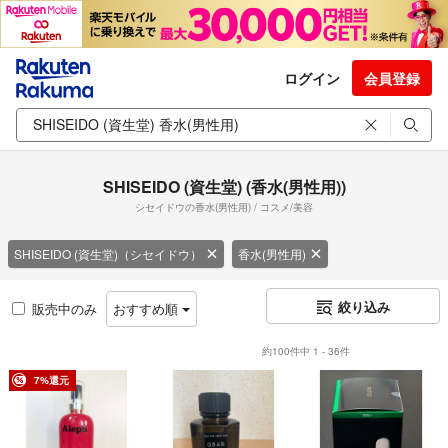
ログイン
会員登録
SHISEIDO (資生堂) (香水(男性用))
シセイドウの香水(男性用) / コスメ/美容
SHISEIDO (資生堂)（シセイドウ）
香水(男性用)
絞り込み
販売中のみ
おすすめ順
約100件中 1 - 36件
7%還元