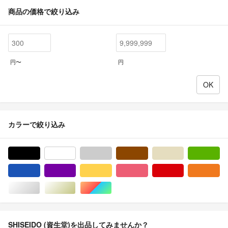
商品の価格で絞り込み
円〜
円
カラーで絞り込み
ブラック/黒色系
ホワイト/白色系
グレー/灰色系
ブラウン/茶色系
ベージュ系
グ
ブルー・ネイビー/青色系
パープル/紫色系
イエロー/黄色系
ピンク/桃色系
レッド/赤色系
オ
シルバー/銀色系
ゴールド/金色系
マルチカラー
SHISEIDO (資生堂)を出品してみませんか？