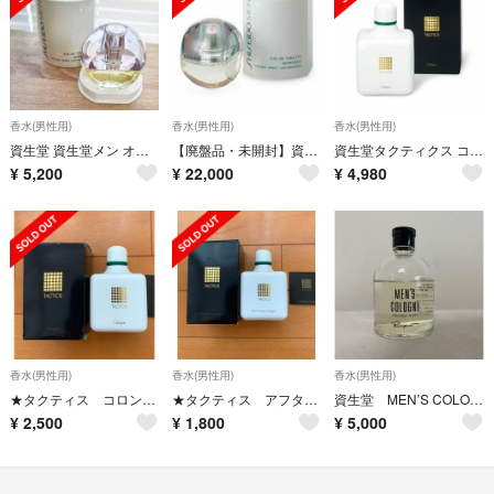
香水(男性用)
香水(男性用)
香水(男性用)
資生堂 資生堂メン オードトワレ 50ml
【廃盤品・未開封】資生堂メン SHISEIDO MEN オード・トワレ ギフトに
資生堂タクティクス コロンＬ（240ml）
¥
5,200
¥
22,000
¥
4,980
香水(男性用)
香水(男性用)
香水(男性用)
★タクティス コロン 120ml
★タクティス アフターシャワーコロン 150ml
資生堂 MEN’S COLOGNE
¥
2,500
¥
1,800
¥
5,000