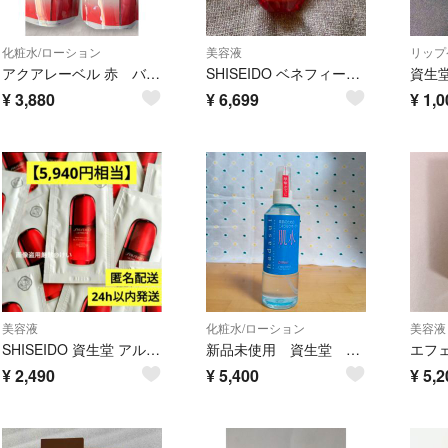
化粧水/ローション
美容液
リップ
アクアレーベル 赤 バランスケア ローション RM 詰め替え用 180ml×2
SHISEIDO ベネフィーク セラム 本体 50ml
¥
3,880
¥
6,699
¥
1,0
美容液
化粧水/ローション
美容液
SHISEIDO 資生堂 アルティミューン パワライジングセラム 美容液 試供品
新品未使用 資生堂 肌水240ml スプレータイプ
¥
2,490
¥
5,400
¥
5,2