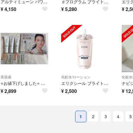
アルティミューン パワライジング コンセントレート III 30ml
ｄプログラム ブライトニングクリア ローション ＭＢ エマルジョン 詰替
¥
4,150
¥
5,280
¥
2,5
美容液
化粧水/ローション
化粧水
⭐️お値下げしました⭐️ HAKU メラノフォーカスIV (医薬部外品） 薬用美白美容液 サンプル6g ✖️ 3本
エリクシール ブライトニング ローション 旧 ⅱ しっとり つめかえ用〖1個〗
¥
2,899
¥
2,500
¥
12,
1
2
3
4
5