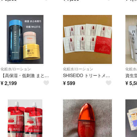
化粧水/ローション
化粧水/ローション
化粧水
【高保湿・低刺激 まとめ売り】 肌水 極潤 カラミー 3つセット
SHISEIDO トリートメントソフナー エンリッチド 2mL 8包
¥
2,199
¥
599
¥
5,5