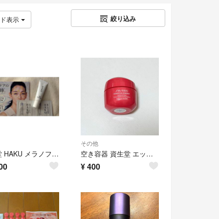
絞り込み
ッド表示
その他
資生堂 HAKU メラノフォーカスIV (医薬部外品） 薬用美白美容液
空き容器 資生堂 エッセンシャルイネルジャハイドレーティング クリーム 15g
00
¥
400