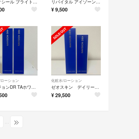
エリクシール ブライトニング ローション 旧 ⅱ しっとりタイプ つめかえ用〖1個〗
リバイタル アイゾーンブースター(15ml)
00
¥
9,500
/ローション
化粧水/ローション
ナビジョンDR TAホワイトローション ２本セット
ゼオスキン デイリーPD＆ナビジョンDR TAホワイトローション＆エマルジョンInセット
500
¥
29,500
…