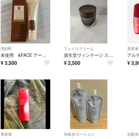
洗顔料
フェイスクリーム
美容液
未使用 &FACE アートメソッド リリースウォッシュ 洗顔料 125g
資生堂ヴィンテージ スキンクリーム50g生産終了品
¥
3,500
¥
2,500
¥
3,9
美容液
化粧水/ローション
化粧水