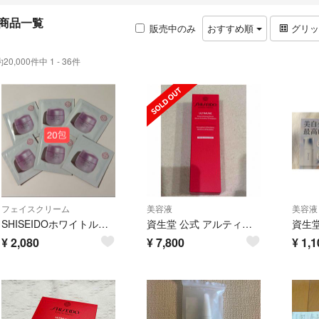
商品一覧
販売中のみ
おすすめ順
グリ
約20,000件中 1 - 36件
フェイスクリーム
美容液
美容液
SHISEIDOホワイトルーセントオーバーナイトクリーム 美白クリーム 20包
資生堂 公式 アルティミューン パワライジングセラム 75ml 本体 美容液
¥
2,080
¥
7,800
¥
1,1