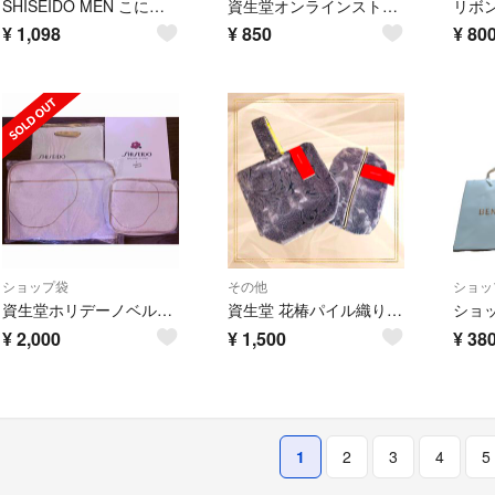
SHISEIDO MEN こにゃこ様専用⭐︎
資生堂オンラインストア リボンバック
¥
1,098
¥
850
¥
80
ショップ袋
その他
ショッ
資生堂ホリデーノベルティ2025
資生堂 花椿パイル織り バック&ポーチ ノベルティ
¥
2,000
¥
1,500
¥
38
1
2
3
4
5