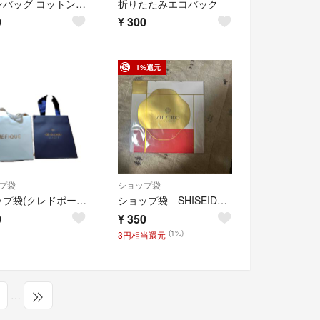
リボンバッグ コットン ポリエステル ノベルティ 資生堂 新品未開封
折りたたみエコバック
0
¥
300
1%還元
プ袋
ショップ袋
ショップ袋(クレドポーボーテとBENEFIQUE)〈2枚組〉
ショップ袋 SHISEIDO 資生堂
0
¥
350
(1%)
3円相当還元
…