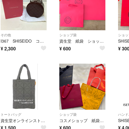
その他
ショップ袋
ショッ
I367 SHISEIDO コンパクトビューティーバック 2002年 資生堂 花椿 CLUB感謝品 バニティバッグ ミラー付き
資生堂 紙袋 ショッパー 3枚セット
¥
2,300
¥
600
¥
30
トートバッグ
ショップ袋
ハンド
資生堂オンラインストアノベルティ マキアージュ グリッタートートバッグ
コスメショップ 紙袋 大小9枚
¥
1,500
¥
600
¥
4,0