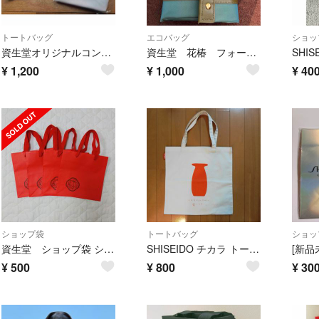
トートバッグ
エコバッグ
ショッ
資生堂オリジナルコンビカラートート ほか4点セット
資生堂 花椿 フォールディングバッグ 非売品
SHI
¥
1,200
¥
1,000
¥
40
ショップ袋
トートバッグ
ショッ
資生堂 ショップ袋 ショッパー ４枚
SHISEIDO チカラ トートバック エコバッグ 未使用
¥
500
¥
800
¥
30