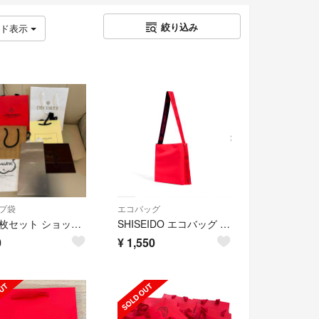
絞り込み
ッド表示
プ袋
エコバッグ
紙袋7枚セット ショッパー まとめ売り 資生堂 コスメデコルテ ジョーマローン
SHISEIDO エコバッグ N リバーシブル レッド ブラック 未使用
0
¥
1,550