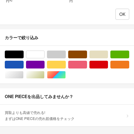
円〜
円
カラーで絞り込み
ブラック/黒色系
ホワイト/白色系
グレー/灰色系
ブラウン/茶色系
ベージュ系
グ
ブルー・ネイビー/青色系
パープル/紫色系
イエロー/黄色系
ピンク/桃色系
レッド/赤色系
オ
シルバー/銀色系
ゴールド/金色系
マルチカラー
ONE PIECEを出品してみませんか？
買取よりも高値で売れる!
まずはONE PIECEの売れ筋価格をチェック