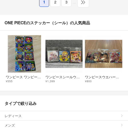
1
2
3
…
ONE PIECEのステッカー（シール）の人気商品
ワンピース ワンピースマンコレクターシール 超新星編
ワンピースシールウエハース ルフィ＆ボニー パラレル
ワンピースウエハース
¥555
¥1,399
¥800
タイプで絞り込み
レディース
メンズ