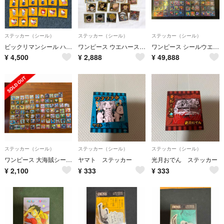
ステッカー（シール）
ステッカー（シール）
ステッカー（シール）
ビックリマンシール ハローキティ うる星やつら ワンピース エヴァンゲリヲン あ
ワンピース ウエハースシール にふぉるめーしょん ワンピース大海賊シールウエハースLOG.6
ワンピース シールウエハース LOG1〜10 +PR フルコンプリート
¥
4,500
¥
2,888
¥
49,888
ステッカー（シール）
ステッカー（シール）
ステッカー（シール）
ワンピース 大海賊シールウエハース まとめ売り 引退品
ヤマト ステッカー
光月おでん ステッカー
¥
2,100
¥
333
¥
333