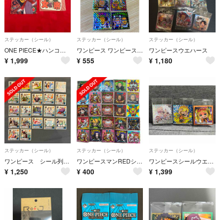
ステッカー（シール）
ステッカー（シール）
ステッカー（シール）
ONE PIECE★ハンコック★ステッカー&ミニクリアファイルセット
ワンピース ワンピースマンコレクターシール 超新星編
ワンピースウエハース
¥
1,999
¥
555
¥
1,180
ステッカー（シール）
ステッカー（シール）
ステッカー（シール）
ワンピース シール列伝 シール 当時物 レトロ
ワンピースマンREDシール
ワンピースシールウエハース ルフィ＆ボニー パラレル
¥
1,250
¥
400
¥
1,399