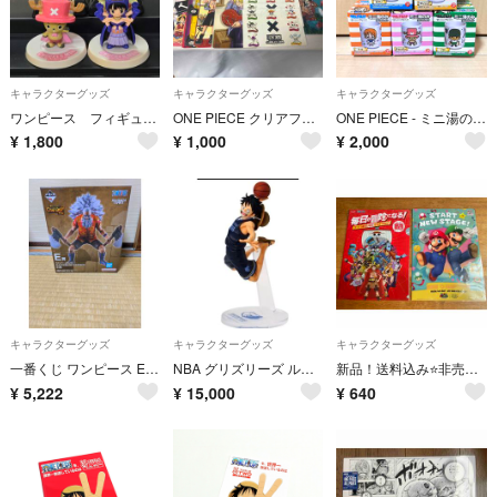
キャラクターグッズ
キャラクターグッズ
キャラクターグッズ
ワンピース フィギュア ルフィ チョッパー ロビン ブルック 4点セット
ONE PIECE クリアファイルとビジュアルクリアプレートとパッドダス➕おまけ
ONE PIECE - ミニ湯のみコレクション 5個セット
¥
1,800
¥
1,000
¥
2,000
キャラクターグッズ
キャラクターグッズ
キャラクターグッズ
一番くじ ワンピース E賞 スコッパー・ギャバン フィギュア
NBA グリズリーズ ルフィ ワンピースベースショップ カード フィギュア ワーコレ
新品！送料込み⭐️非売品 スーパーマリオ ワンピース A4クリアファイル 2枚セット
¥
5,222
¥
15,000
¥
640