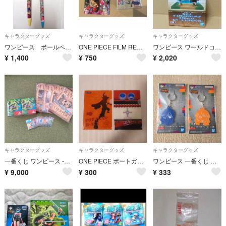
キャラクターグッズ
キャラクターグッズ
キャラクターグッズ
ワンピース ボールペン
ONE PIECE FILM RED 特典 ウタ ルフィ シャンクス アクスタ
ワンピース ワールドコレクタブルフィギュア ログストーリーズ -モンキー・D・ルフィ＆シャンクス-
¥
1,400
¥
750
¥
2,020
キャラクターグッズ
キャラクターグッズ
キャラクターグッズ
一番くじ ワンピース -エルバフ編- GIANT BASH!! Vol.2 A賞 ロロノア・ゾロ その他
ONE PIECE ポートガス・D・エース ミニクリアファイル
ワンピース 一番くじ エルバフ アクリル チャーム I賞 ナミ サンジ バンダイ キーホルダー ストラップ ONE PIECE
¥
9,000
¥
300
¥
333