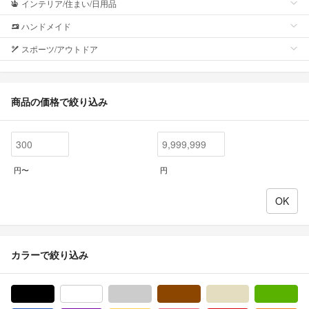
インテリア/住まい/日用品
ハンドメイド
スポーツ/アウトドア
商品の価格で絞り込み
円〜
円
カラーで絞り込み
ブラック/黒色系
ホワイト/白色系
グレー/灰色系
ブラウン/茶色系
ベージュ系
グ