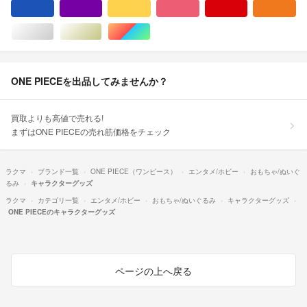
ブルー・ネイビー/青色系
パープル/紫色系
イエロー/黄色系
ピンク/桃色系
レッド/赤色系
オ
シルバー/銀色系
ゴールド/金色系
マルチカラー
ONE PIECEを出品してみませんか？
買取よりも高値で売れる!
まずはONE PIECEの売れ筋価格をチェック
ラクマ
ブランド一覧
ONE PIECE（ワンピース）
エンタメ/ホビー
おもちゃ/ぬいぐ
るみ
キャラクターグッズ
ラクマ
カテゴリ一覧
エンタメ/ホビー
おもちゃ/ぬいぐるみ
キャラクターグッズ
ONE PIECEのキャラクターグッズ
ページの上へ戻る