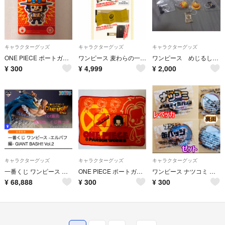
キャラクターグッズ
キャラクターグッズ
キャラクターグッズ
ONE PIECE ポートガス・D・エース PANSON WORKS シール
ワンピース 麦わらの一味卓上屏風
ワンピース めじるしアクセサリー4 5種類(フルコンプor選んで購入ok)
¥
300
¥
4,999
¥
2,000
キャラクターグッズ
キャラクターグッズ
キャラクターグッズ
一番くじ ワンピース エルバフ編 GIANT BASH!! Vol.2 1ロット
ONE PIECE ポートガス・D・エース PANSON WORKS ブランケット
ワンピース ナツコミ 缶バッジ２個セット
¥
68,888
¥
300
¥
300