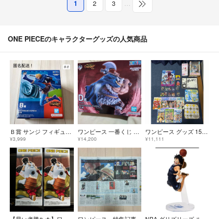
1
2
3
…
ONE PIECEのキャラクターグッズの人気商品
Ｂ賞 サンジ フィギュア ワンピース 一番くじ エルバフ編 ONEPIECE
ワンピース 一番くじ GIANT BASH!! D賞 ブロギー
ワンピース グッズ 15点セット 希少グッズ 限定品 入手困難 レア 付加価値
¥3,999
¥14,200
¥11,111
【早い者勝ち★】ワンピース ワールドコレクタブルフィギュア 宴1 ジンベエ 2個
ワンピース 特集記事
NBA グリズリーズ ルフィ ワンピースベースショップ カード フィギュア ワーコレ