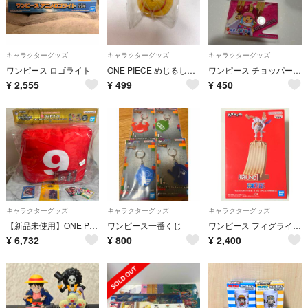
キャラクターグッズ
キャラクターグッズ
キャラクターグッズ
ワンピース ロゴライト
ONE PIECE めじるしアクセサリー 麦わら帽子
ワンピース チョッパー 松屋 アクリルブロック箸置き 未使用
¥
2,555
¥
499
¥
450
キャラクターグッズ
キャラクターグッズ
キャラクターグッズ
【新品未使用】ONE PIECE 一番くじ CARD GAME ラストワン C賞 G賞 H賞 I賞 5種セット
ワンピース一番くじ
ワンピース フィグライフ! モンキー・D・ルフィ-ギア5-vol.2 SPECIAL ver.
¥
6,732
¥
800
¥
2,400