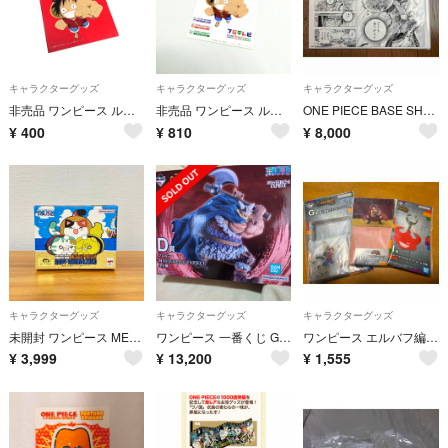
キャラクターグッズ
キャラクターグッズ
キャラクターグッズ
非売品 ワンピース ルフィ A5ノート
非売品 ワンピース ルフィ 大きめシール
ONE PIECE BASE SHOP ALL PAGE 6枚セット
¥
400
¥
810
¥
8,000
キャラクターグッズ
キャラクターグッズ
キャラクターグッズ
未開封 ワンピース MEGA CAT PROJECT ニャンピースニャーン!
ワンピース 一番くじ GIANT BASH!! D賞 ブロギー
ワンピース エルバフ編2 一番くじ ルフィ G賞H賞I賞
¥
3,999
¥
13,200
¥
1,555