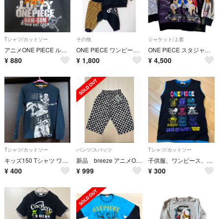
Tシャツ/カットソー
その他
ジャケット/上着
アニメONE PIECE ルフィ トレーナー 150
ONE PIECE ワンピース チョッパー ジャージ セットアップ 上下 豹柄
ONE PIECE スタジャン キッズ110
¥
880
¥
1,800
¥
4,500
Tシャツ/カットソー
パンツ/スパッツ
Tシャツ/カットソー
キッズ150 Tシャツ ワンピース 長袖
新品 breeze アニメONE PIECE コラボ ハーフパンツ 140
子供服、ワンピース、Tシャツ、サイズ120
¥
400
¥
999
¥
300