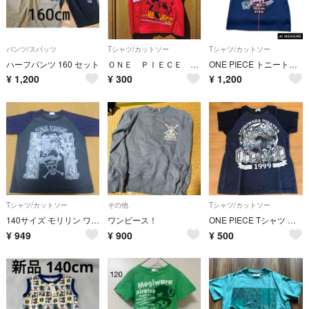
パンツ/スパッツ
Tシャツ/カットソー
Tシャツ/カットソー
ハーフパンツ 160 セット
ＯＮＥ ＰＩＥＣＥ ワンピース タンクトップ サイズ130 (214))同梱無料
ONE PIECE トニートニー・チョッパー 半袖Tシャツ ネイビー
¥
1,200
¥
300
¥
1,200
Tシャツ/カットソー
その他
Tシャツ/カットソー
140サイズ モリリン ワンピース ルフィ 麦わらの一味 半袖Ｔシャツ
ワンビース！
ONE PIECE Tシャツ ブラック
¥
949
¥
900
¥
500