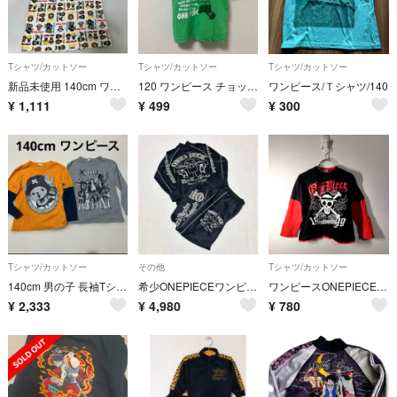
Tシャツ/カットソー
Tシャツ/カットソー
Tシャツ/カットソー
新品未使用 140cm ワンピース アニメ 男の子 タンクトップ キャラクター
120 ワンピース チョッパーTシャツ
ワンピース/Ｔシャツ/140
¥
1,111
¥
499
¥
300
Tシャツ/カットソー
その他
Tシャツ/カットソー
140cm 男の子 長袖Tシャツ ロンT 2枚セット まとめ売り ワンピース
希少ONEPIECEワンピース【150cm】白ひげ海賊団ジャージ上下セットアップ
ワンピースONEPIECE✨️クルーネック レイヤード 黒 150
¥
2,333
¥
4,980
¥
780