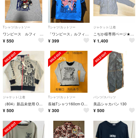
Tシャツ/カットソー
Tシャツ/カットソー
ジャケット/上着
ワンピース ルフィ Tシャツ 160cm
「ワンピース」ルフィーのＴシャツ(長袖) サイズ140 (824)
こぢか様専用ページ★★★ ONEPIECE3枚セット160
¥
550
¥
399
¥
1,400
ジャケット/上着
Tシャツ/カットソー
パンツ/スパッツ
（804）新品未使用 ONE PIECE フード付きパーカー 150cm
長袖Tシャツ160cm ONE PIECE
美品シャカパン 130
¥
500
¥
300
¥
500