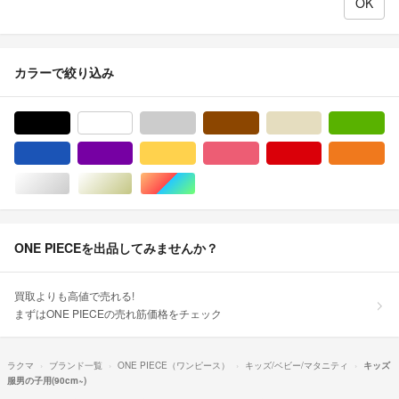
カラーで絞り込み
ブラック/黒色系
ホワイト/白色系
グレー/灰色系
ブラウン/茶色系
ベージュ系
グ
ブルー・ネイビー/青色系
パープル/紫色系
イエロー/黄色系
ピンク/桃色系
レッド/赤色系
オ
シルバー/銀色系
ゴールド/金色系
マルチカラー
ONE PIECEを出品してみませんか？
買取よりも高値で売れる!
まずはONE PIECEの売れ筋価格をチェック
ラクマ
ブランド一覧
ONE PIECE（ワンピース）
キッズ/ベビー/マタニティ
キッズ
服男の子用(90cm~)